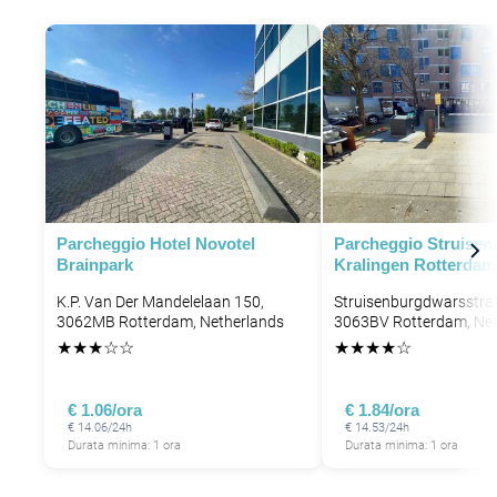
Parcheggio Hotel Novotel
Parcheggio Struisen
Brainpark
Kralingen Rotterdam
K.P. Van Der Mandelelaan 150,
Struisenburgdwarsstraa
3062MB Rotterdam, Netherlands
3063BV Rotterdam, Net
★
★
★
☆
☆
★
★
★
★
☆
€ 1.06/ora
€ 1.84/ora
€ 14.06/24h
€ 14.53/24h
Durata minima: 1 ora
Durata minima: 1 ora