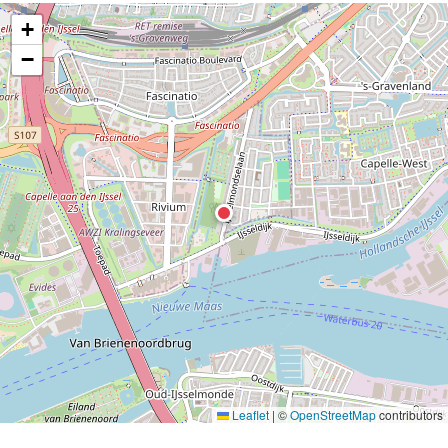
+
−
Leaflet
|
©
OpenStreetMap
contributors