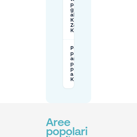
parcheggiare
gratuitamente
al P+R
Kralingse
Zoom vicino a
Kralingseveer?
Posso
prenotare in
anticipo un
parcheggio
privato vicino
a
Kralingseveer?
Aree
popolari