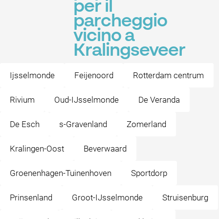
per il
parcheggio
vicino a
Kralingseveer
Ijsselmonde
Feijenoord
Rotterdam centrum
Rivium
Oud-IJsselmonde
De Veranda
De Esch
s-Gravenland
Zomerland
Kralingen-Oost
Beverwaard
Groenenhagen-Tuinenhoven
Sportdorp
Prinsenland
Groot-IJsselmonde
Struisenburg