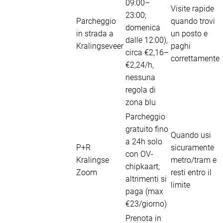
09:00–
Visite rapide
23:00;
Parcheggio
quando trovi
domenica
in strada a
un posto e
dalle 12:00),
Kralingseveer
paghi
circa €2,16–
correttamente
€2,24/h,
nessuna
regola di
zona blu
Parcheggio
gratuito fino
Quando usi
a 24h solo
P+R
sicuramente
con OV-
Kralingse
metro/tram e
chipkaart;
Zoom
resti entro il
altrimenti si
limite
paga (max
€23/giorno)
Prenota in