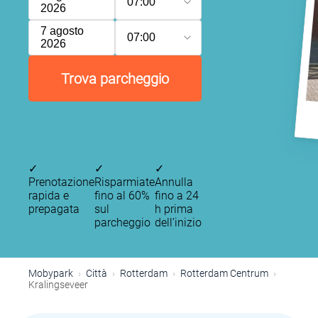
07:00
2026
7 agosto
07:00
2026
Trova parcheggio
✓
✓
✓
Prenotazione
Risparmiate
Annulla
rapida e
fino al 60%
fino a 24
P
prepagata
sul
h prima
P
parcheggio
dell’inizio
P
Mobypark
Città
Rotterdam
Rotterdam Centrum
Kralingseveer