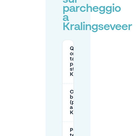
parcheggio
a
Kralingseveer
Quali sono gli
orari e le
tariffe del
parcheggio in
strada a
Kralingseveer?
C'è una zona
blu
(parkeerschijf)
a
Kralingseveer?
Per quanto
tempo posso