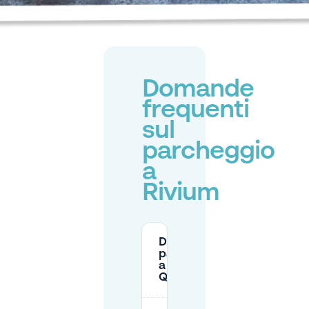
Domande
frequenti
sul
parcheggio
a
Rivium
Dove posso
parcheggiare
a Rivium
Quadrant?