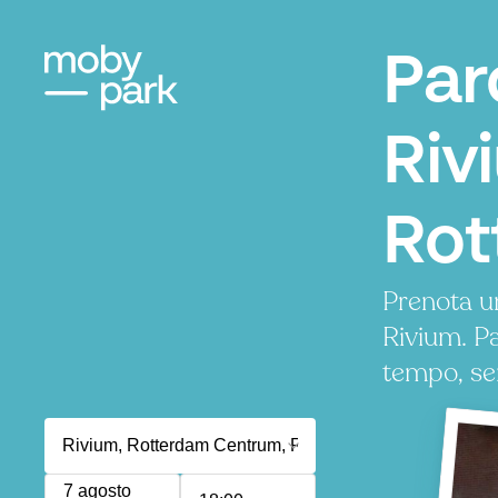
Par
Riv
Rot
Prenota u
Rivium. P
tempo, se
7 agosto