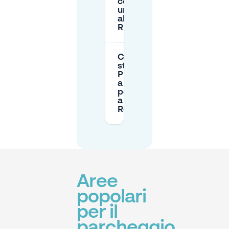
cercare
uno spazio
all'arrivo a
Rivium?
Ci sono
strutture
P+R vicino
a Rivium
per entrare
a
Rotterdam?
Aree
popolari
per il
parcheggio