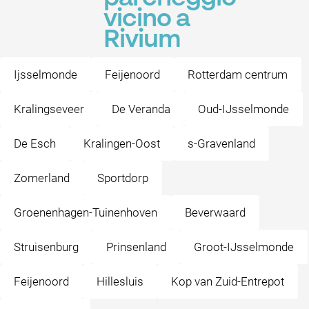
vicino a
Rivium
Ijsselmonde
Feijenoord
Rotterdam centrum
Kralingseveer
De Veranda
Oud-IJsselmonde
De Esch
Kralingen-Oost
s-Gravenland
Zomerland
Sportdorp
Groenenhagen-Tuinenhoven
Beverwaard
Struisenburg
Prinsenland
Groot-IJsselmonde
Feijenoord
Hillesluis
Kop van Zuid-Entrepot