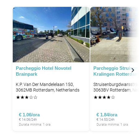
Parcheggio Hotel Novotel
Parcheggio Struisen
Brainpark
Kralingen Rotterdam
K.P. Van Der Mandelelaan 150,
Struisenburgdwarsstraa
3062MB Rotterdam, Netherlands
3063BV Rotterdam, Net
★
★
★
☆
☆
★
★
★
★
☆
€ 1.06/ora
€ 1.84/ora
€ 14.06/24h
€ 14.53/24h
Durata minima: 1 ora
Durata minima: 1 ora