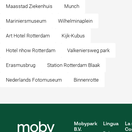
Maasstad Ziekenhuis
Munch
Mariniersmuseum
Wilhelminaplein
Art Hotel Rotterdam
Kijk-Kubus
Hotel nhow Rotterdam
Valkeniersweg park
Erasmusbrug
Station Rotterdam Blaak
Nederlands Fotomuseum
Binnenrotte
Mobypark
Lingua
La 
B.V.
Co