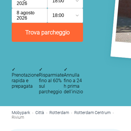
18:00
2026
8 agosto
18:00
2026
Trova parcheggio
✓
✓
✓
Prenotazione
Risparmiate
Annulla
rapida e
fino al 60%
fino a 24
prepagata
sul
h prima
P
P
parcheggio
dell’inizio
P
Mobypark
Città
Rotterdam
Rotterdam Centrum
Rivium