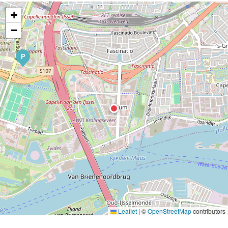
+
−
P
Leaflet
|
©
OpenStreetMap
contributors