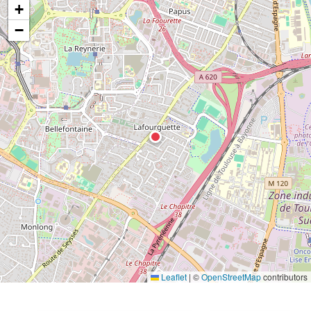
+
−
Leaflet
|
©
OpenStreetMap
contributors