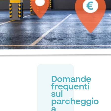
Domande
frequenti
sul
parcheggio
a