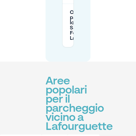
C'è un
parcheggio in
loco presso la
Salle des
Fêtes de
Lafourguette?
Aree
popolari
per il
parcheggio
vicino a
Lafourguette