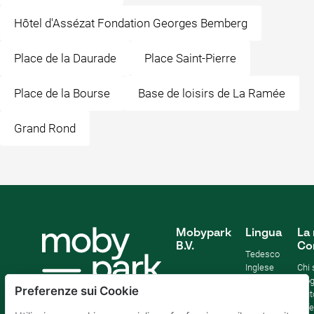
Hôtel d'Assézat Fondation Georges Bemberg
Place de la Daurade
Place Saint-Pierre
Place de la Bourse
Base de loisirs de La Ramée
Grand Rond
Mobypark
Lingua
La 
B.V.
Co
Tedesco
Inglese
Chi
Spagnolo
Blo
Preferenze sui Cookie
Francia
Aiut
Italian
Offe