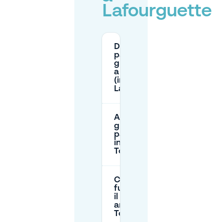
Lafourguette
Dove posso
parcheggiare
gratuitamente
a Tolosa
(inclusa
Lafourguette)?
A che ora è
gratuito il
parcheggio
in strada a
Tolosa?
Come
funzionano
il park-
and-ride a
Tolosa?