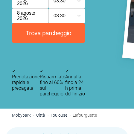
03:30
2026
8 agosto
03:30
2026
Trova parcheggio
✓
✓
✓
Prenotazione
Risparmiate
Annulla
rapida e
fino al 60%
fino a 24
prepagata
sul
h prima
parcheggio
dell’inizio
Mobypark
Città
Toulouse
Lafourguette