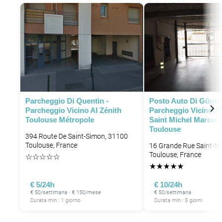
Parcheggio Di Quentin -
Posto Auto Di Günthe
Parcheggio Vicino Al Zénith
Parcheggio Vicino Al
Toulouse Métropole
Saint Michel Marcel 
Toulouse
394 Route De Saint-Simon, 31100
Toulouse, France
16 Grande Rue Saint-Mi
Toulouse, France
☆
☆
☆
☆
☆
★
★
★
★
★
€ 5/24h
€ 10/24h
€ 50/settimana · € 150/mese
€ 50/settimana
Durata min.: 1 giorno
Durata min.: 5 giorni