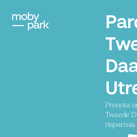
Par
Tw
Daa
Utr
Prenota u
Tweede Da
risparmia