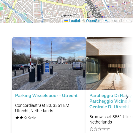
Leaflet
|
©
OpenStreetMap
contributors
P
P
P
P
P
P
P
Parking Wisselspoor - Utrecht
Parcheggio Di Rafay 
Parcheggio Vicino Al
Concordiastraat 80, 3551 EM
Centrale Di Utrecht
Utrecht, Netherlands
Bromwissel, 3551 Utrec
★
★
☆
☆
☆
Netherlands
☆
☆
☆
☆
☆