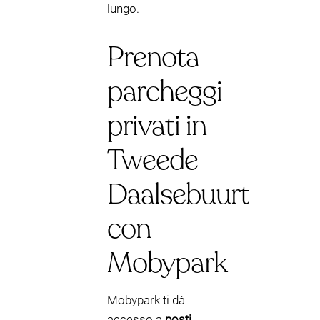
lungo.
Prenota
parcheggi
privati in
Tweede
Daalsebuurt
con
Mobypark
Mobypark ti dà
accesso a
posti