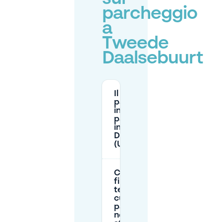
parcheggio
a
Tweede
Daalsebuurt
Il
parcheggio
in strada è a
pagamento
in Tweede
Daalsebuurt
(Utrecht)?
Ci sono
finestre
temporali in
cui non posso
parcheggiare
nelle aree di