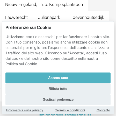
Nieuw Engeland, Th. a. Kempisplantsoen
Lauwerecht
Julianapark
Loevenhoutsedijk
Preferenze sui Cookie
Schepenbuurt bedrijvengebied Cartesiusweg
Utilizziamo cookie essenziali per far funzionare il nostro sito.
Con il tuo consenso, possiamo anche utilizzare cookie non
Wijk C
C-Buurt
Geuzenwijk
essenziali per migliorare l'esperienza dell'utente e analizzare
il traffico del sito web. Cliccando su "Accetta", accetti l'uso
Lombok-West
dei cookie del nostro sito come descritto nella nostra
Politica sui Cookie.
Laan van Nieuw Guinea-Spinozaplantsoen
Accetta tutto
Tuinwijk-West
Breedstraatbuurt
Rifiuta tutto
Breedstraat en Plompetorengracht
Elinkwijk
Gestisci preferenze
Informativa sulla privacy
Termini e condizioni
Contatto
Destinazioni