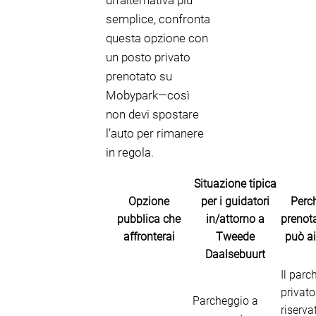
un’alternativa più
semplice, confronta
questa opzione con
un posto privato
prenotato su
Mobypark—così
non devi spostare
l’auto per rimanere
in regola.
Situazione tipica
Opzione
per i guidatori
Perch
pubblica che
in/attorno a
prenot
affronterai
Tweede
può ai
Daalsebuurt
Il parc
privato
Parcheggio a
riserva