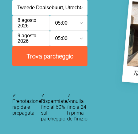
8 agosto
05:00
2026
9 agosto
05:00
2026
Trova parcheggio
Tw
✓
✓
✓
Prenotazione
Risparmiate
Annulla
rapida e
fino al 60%
fino a 24
prepagata
sul
h prima
parcheggio
dell’inizio