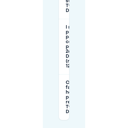
strada di
Tweede
Daalsebuurt?
I residenti
possono
parcheggiare
con un
permesso in
2e
Daalsebuurt
(rayon
12.100)?
Cosa devo
fare se non
ho un
permesso di
residente in
Tweede
Daalsebuurt?