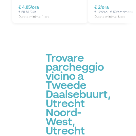
€ 4.05/ora
€ 2/ora
€ 28.81/24h
€ 12/24h · € 50/settimana
P
Durata minima: 1 ora
Durata minima: 6 ore
P
Trovare
parcheggio
P
vicino a
Tweede
Daalsebuurt,
Utrecht
Noord-
West,
Utrecht