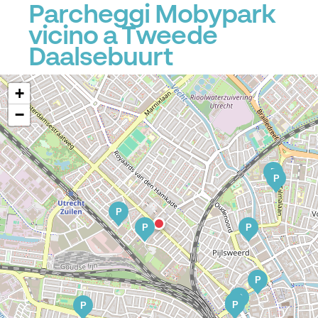
Parcheggi Mobypark
vicino a Tweede
Daalsebuurt
+
−
P
P
P
P
P
P
P
P
P
P