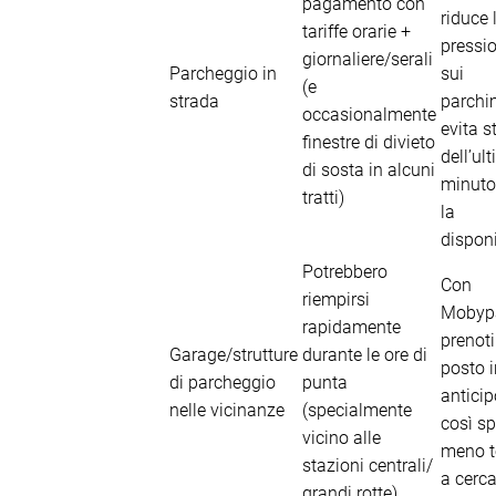
pagamento con
riduce 
tariffe orarie +
pressi
giornaliere/serali
Parcheggio in
sui
(e
strada
parchim
occasionalmente
evita s
finestre di divieto
dell’ul
di sosta in alcuni
minuto
tratti)
la
disponi
Potrebbero
Con
riempirsi
Mobyp
rapidamente
prenoti
Garage/strutture
durante le ore di
posto i
di parcheggio
punta
anticip
nelle vicinanze
(specialmente
così s
vicino alle
meno 
stazioni centrali/
a cerca
grandi rotte)