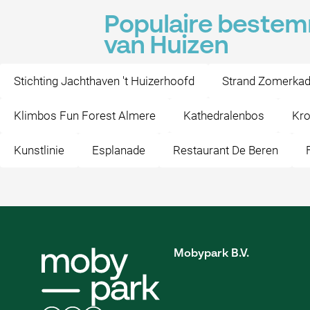
Populaire bestem
van Huizen
Stichting Jachthaven 't Huizerhoofd
Strand Zomerka
Klimbos Fun Forest Almere
Kathedralenbos
Kro
Kunstlinie
Esplanade
Restaurant De Beren
Mobypark B.V.