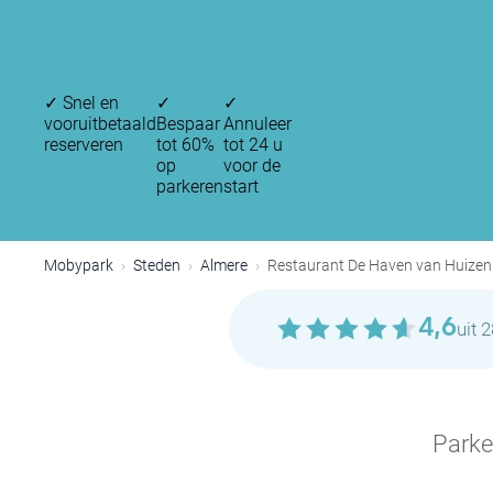
✓
Snel en
✓
✓
vooruitbetaald
Bespaar
Annuleer
reserveren
tot 60%
tot 24 u
op
voor de
parkeren
start
Mobypark
Steden
Almere
Restaurant De Haven van Huizen
4,6
uit 
Parke