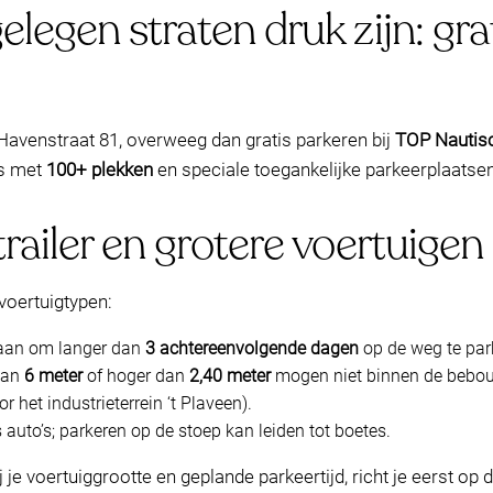
legen straten druk zijn: gr
j Havenstraat 81, overweeg dan gratis parkeren bij
TOP Nautisc
ls met
100+ plekken
en speciale toegankelijke parkeerplaatsen
railer en grotere voertuigen
voertuigtypen:
staan om langer dan
3 achtereenvolgende dagen
op de weg te par
 dan
6 meter
of hoger dan
2,40 meter
mogen niet binnen de bebo
het industrieterrein ‘t Plaveen).
s auto’s; parkeren op de stoep kan leiden tot boetes.
j je voertuiggrootte en geplande parkeertijd, richt je eerst op