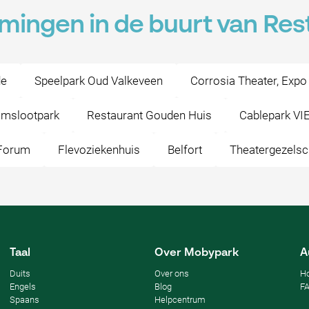
mingen in de buurt van Res
de
Speelpark Oud Valkeveen
Corrosia Theater, Expo
mslootpark
Restaurant Gouden Huis
Cablepark VI
Forum
Flevoziekenhuis
Belfort
Theatergezelsc
Taal
Over Mobypark
A
Duits
Over ons
Ho
Engels
Blog
F
Spaans
Helpcentrum