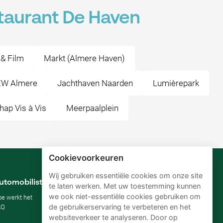
taurant De Haven
 & Film
Markt (Almere Haven)
EW Almere
Jachthaven Naarden
Lumièrepark
hap Vis à Vis
Meerpaalplein
Cookievoorkeuren
Wij gebruiken essentiële cookies om onze site
utomobilisten
Verhuurders
te laten werken. Met uw toestemming kunnen
we ook niet-essentiële cookies gebruiken om
e werkt het
Mijn parkeerplaats verhuren
de gebruikerservaring te verbeteren en het
AQ
Voor bedrijven
Voor hotels
websiteverkeer te analyseren. Door op