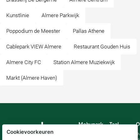
Kunstlinie
Almere Parkwijk
Poppodium de Meester
Pallas Athene
Cablepark VIEW Almere
Restaurant Gouden Huis
Almere City FC
Station Almere Muziekwijk
Markt (Almere Haven)
Mobypark
Taal
O
B.V.
Cookievoorkeuren
Duits
Ov
Engels
Bl