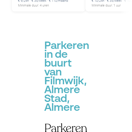
€ 9/24h · € 35/week · € 110/maand
€ 10/24h · € 35/week · € 1
Minimale duur: 4 uren
Minimale duur: 1 uur
Parkeren
in de
buurt
van
Filmwijk,
Almere
Stad,
Almere
Parkeren