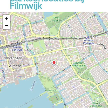
Filmwijk
+
−