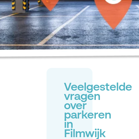
Veelgestelde
vragen
over
parkeren
in
Filmwijk