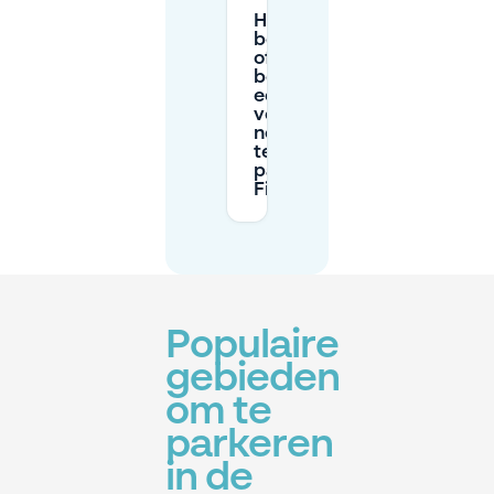
Hebben
bewoners
of
bezoekers
een
vergunning
nodig om
te
parkeren in
Filmwijk?
Populaire
gebieden
om te
parkeren
in de