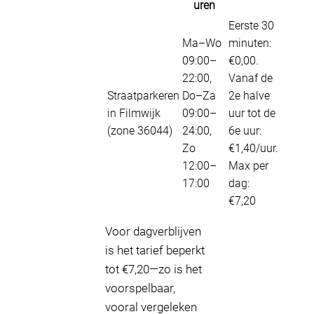
uren
Eerste 30
Ma–Wo
minuten:
09:00–
€0,00.
22:00,
Vanaf de
Straatparkeren
Do–Za
2e halve
in Filmwijk
09:00–
uur tot de
(zone 36044)
24:00,
6e uur:
Zo
€1,40/uur.
12:00–
Max per
17:00
dag:
€7,20
Voor dagverblijven
is het tarief beperkt
tot €7,20—zo is het
voorspelbaar,
vooral vergeleken