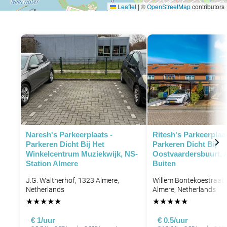
Leaflet
|
©
OpenStreetMap
contributors
Naresh's Parkeerplaats -
Ritesh's Parkeerplaat
Parkeren Dicht Bij Het
Parkeren Dicht Bij
Winkelcentrum Muziekwijk, NS-
Oostvaardersbuurt, 
Station Almere
Buiten
J.G. Waltherhof, 1323 Almere,
Willem Bontekoestraat 
Netherlands
Almere, Netherlands
★
★
★
★
★
★
★
★
★
★
€ 1/uur
€ 0.5/uur