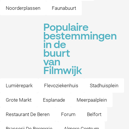
Noorderplassen
Faunabuurt
Populaire
bestemmingen
in de
buurt
van
Filmwijk
Lumièrepark
Flevoziekenhuis
Stadhuisplein
Grote Markt
Esplanade
Meerpaalplein
Restaurant De Beren
Forum
Belfort
Brasserij De Bergerrie
Almere Centrum