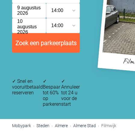
9 augustus
14:00
2026
10
14:00
augustus
2026
Zoek een parkeerplaats
Film
✓
Snel en
✓
✓
vooruitbetaald
Bespaar
Annuleer
reserveren
tot 60%
tot 24 u
op
voor de
parkeren
start
Mobypark
Steden
Almere
Almere Stad
Filmwijk