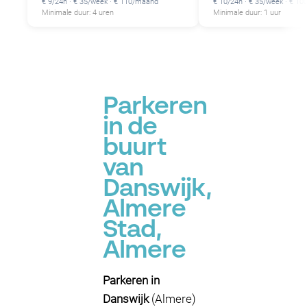
€ 9/24h · € 35/week · € 110/maand
€ 10/24h · € 35/week · € 1
Minimale duur: 4 uren
Minimale duur: 1 uur
Parkeren
in de
buurt
van
Danswijk,
Almere
Stad,
Almere
Parkeren in
Danswijk
(Almere)