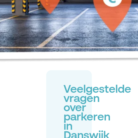
Veelgestelde
vragen
over
parkeren
in
Danswijk