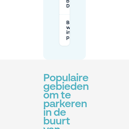
buurt van
Danswijk?
Beïnvloeden
wegwerkzaamheden
in Danswijk het
parkeren?
Populaire
gebieden
om te
parkeren
in de
buurt