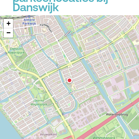
Danswijk
+
−