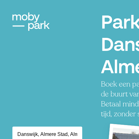
Par
Dans
Alm
Boek een pa
de buurt va
Betaal mind
tijd, zonder 