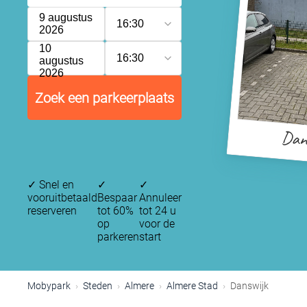
9 augustus
16:30
2026
10
16:30
augustus
2026
Zoek een parkeerplaats
Dan
✓
Snel en
✓
✓
vooruitbetaald
Bespaar
Annuleer
reserveren
tot 60%
tot 24 u
op
voor de
parkeren
start
Mobypark
Steden
Almere
Almere Stad
Danswijk