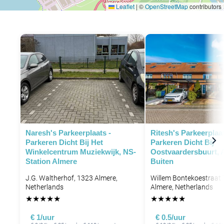
Leaflet
|
©
OpenStreetMap
contributors
Naresh's Parkeerplaats -
Ritesh's Parkeerplaat
Parkeren Dicht Bij Het
Parkeren Dicht Bij
Winkelcentrum Muziekwijk, NS-
Oostvaardersbuurt, 
Station Almere
Buiten
J.G. Waltherhof, 1323 Almere,
Willem Bontekoestraat 
Netherlands
Almere, Netherlands
★
★
★
★
★
★
★
★
★
★
€ 1/uur
€ 0.5/uur