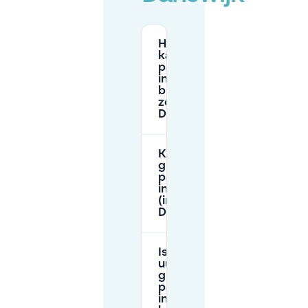
Hoe lang
kan ik
parkeren
in de
blauwe
zone in
Danswijk?
Kun je
gratis
parkeren
in Almere
(inclusief
Danswijk)?
Is er 24-
uurs
gratis
parkeren
in de