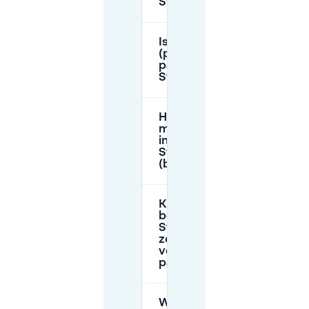
Staatsliedenwijk?
Is er blauwe zone
(parkeerschijf)
parkeren in
Staatsliedenwijk?
Hoe betaal ik voor
mobiel parkeren
in
Staatsliedenwijk
(belparkeercode)?
Kunnen
bezoekers in
Staatsliedenwijk
zonder
vergunning
parkeren?
Waar kan ik