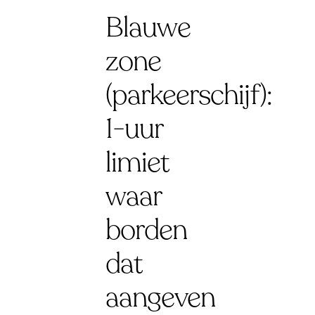
Blauwe
zone
(parkeerschijf):
1-uur
limiet
waar
borden
dat
aangeven