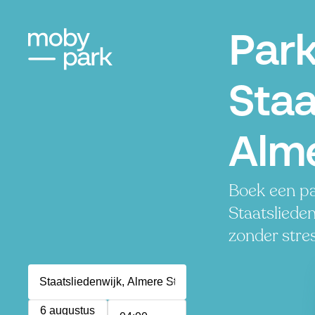
Par
Staa
Alm
Boek een pa
Staatslieden
zonder stres
6 augustus