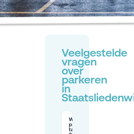
Veelgestelde
vragen
over
parkeren
in
Staatsliedenwi
Wat zijn de
parkeertijden en
tarieven in