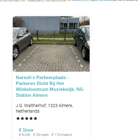
Naresh's Parkeerplaats -
Parkeren Dicht Bij Het
Winkelcentrum Muziekwijk, NS-
Station Almere
J.G. Waltherhof, 1323 Almere,
Netherlands
★
★
★
★
★
€ 1/uur
€ 9/24h · € 35/week · € 110/maand