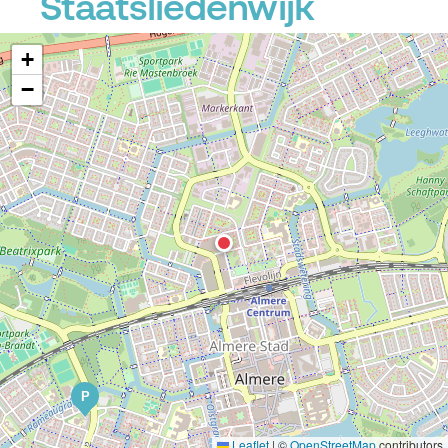
Staatsliedenwijk
+
−
P
Leaflet
|
©
OpenStreetMap
contributors