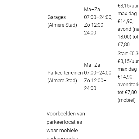
€3,15/uur
Ma–Za
max dag
Garages
07:00–24:00;
€14,90;
(Almere Stad)
Zo 12:00–
avond (n
24:00
18:00) tot
€7,80
Start €0,3
€3,15/uur
Ma–Za
max dag
Parkeerterreinen
07:00–24:00;
€14,90;
(Almere Stad)
Zo 12:00–
avondtari
24:00
tot €7,80
(mobiel)
Voorbeelden van
parkeerlocaties
waar mobiele
parkeercodes