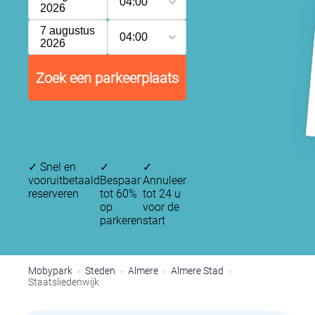
04:00
2026
7 augustus
04:00
2026
Zoek een parkeerplaats
✓
Snel en
✓
✓
vooruitbetaald
Bespaar
Annuleer
reserveren
tot 60%
tot 24 u
op
voor de
parkeren
start
Mobypark
Steden
Almere
Almere Stad
Staatsliedenwijk