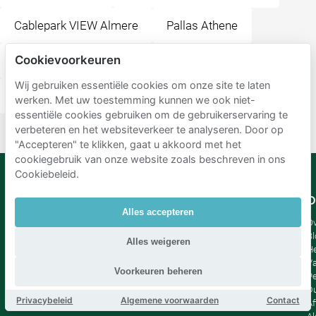
Cablepark VIEW Almere
Pallas Athene
Cookievoorkeuren
Almere City FC
Restaurant Gouden Huis
Wij gebruiken essentiële cookies om onze site te laten
Markt (Almere Haven)
werken. Met uw toestemming kunnen we ook niet-
essentiële cookies gebruiken om de gebruikerservaring te
verbeteren en het websiteverkeer te analyseren. Door op
"Accepteren" te klikken, gaat u akkoord met het
cookiegebruik van onze website zoals beschreven in ons
Cookiebeleid.
Mobypark
Taal
O
Alles accepteren
B.V.
Duits
Ov
Engels
Bl
Alles weigeren
Spaans
H
Frankrijk
Va
Voorkeuren beheren
Italiaans
Pe
Nederlands
D
Privacybeleid
Algemene voorwaarden
Contact
Af