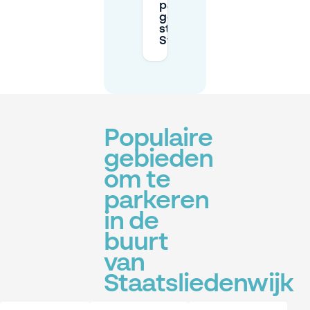
parkeren als er
geen plek is in de
straat bij
Staatsliedenwijk?
Populaire
gebieden
om te
parkeren
in de
buurt
van
Staatsliedenwijk