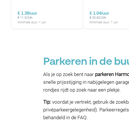
€ 1.38/uur
€ 1.04/uur
€ 11.5/24h
€ 20.65/24h
Minimale duur: 1 uur
Minimale duur: 1 uur
Parkeren in de b
Als je op zoek bent naar
parkeren Harmo
snelle prijsstijging in nabijgelegen gara
rondjes rijdt op zoek naar een plekje.
Tip:
voordat je vertrekt, gebruik de zoekb
privéparkeergelegenheid). Parkeerregel
behandeld in de FAQ.