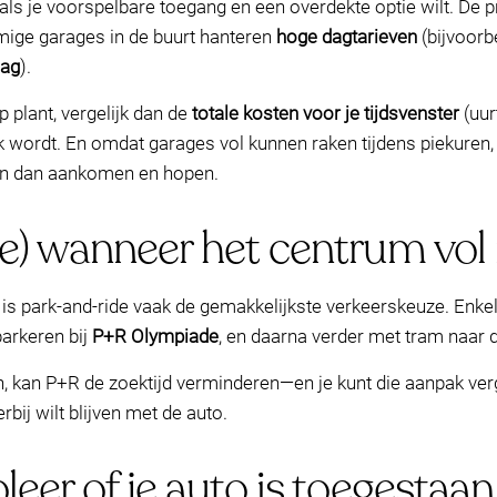
ls je voorspelbare toegang en een overdekte optie wilt. De p
ommige garages in de buurt hanteren
hoge dagtarieven
(bijvoorb
dag
).
 plant, vergelijk dan de
totale kosten voor je tijdsvenster
(uur
ordt. En omdat garages vol kunnen raken tijdens piekuren, k
jn dan aankomen en hopen.
e) wanneer het centrum vol 
 is park-and-ride vaak de gemakkelijkste verkeerskeuze. Enke
arkeren bij
P+R Olympiade
, en daarna verder met tram naa
ijden, kan P+R de zoektijd verminderen—en je kunt die aanpak v
rbij wilt blijven met de auto.
eer of je auto is toegestaan