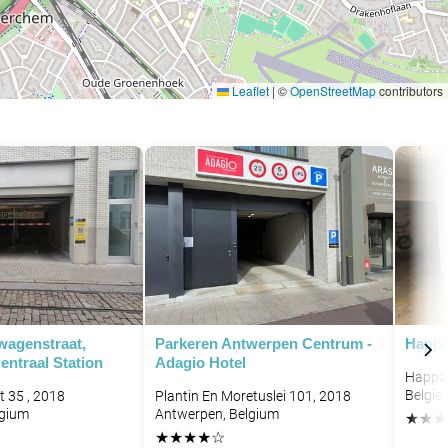
Leaflet
|
©
OpenStreetMap
contributors
wagenstraat,
Parkeren Antwerpen Centrum -
Happa
entraal Station
Adagio Hotel
Happae
België
 35 , 2018
Plantin En Moretuslei 101, 2018
lgium
Antwerpen, Belgium
★
★
★
★
★
★
★
☆