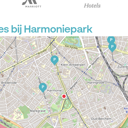
P
P
es bij Harmoniepark
P
P
P
P