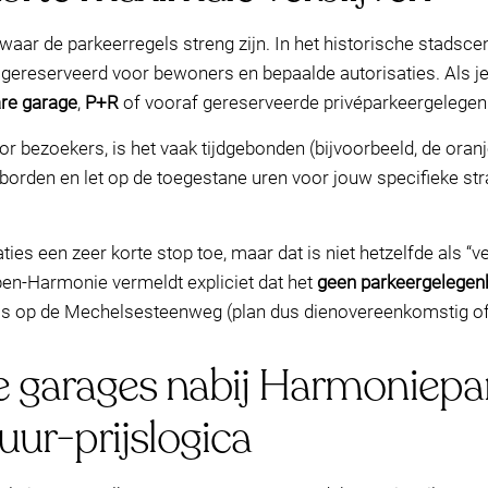
d waar de parkeerregels streng zijn. In het historische stad
gereserveerd voor bewoners en bepaalde autorisaties. Als je
re garage
,
P+R
of vooraf gereserveerde privéparkeergelegen
or bezoekers, is het vaak tijdgebonden (bijvoorbeeld, de oran
de borden en let op de toegestane uren voor jouw specifieke 
es een zeer korte stop toe, maar dat is niet hetzelfde als “vei
pen-Harmonie vermeldt expliciet dat het
geen parkeergelegenh
r is op de Mechelsesteenweg (plan dus dienovereenkomstig of
 garages nabij Harmoniepar
uur-prijslogica