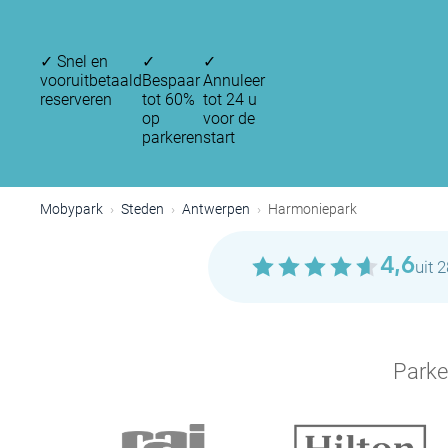
✓
Snel en
✓
✓
vooruitbetaald
Bespaar
Annuleer
reserveren
tot 60%
tot 24 u
op
voor de
parkeren
start
Mobypark
Steden
Antwerpen
Harmoniepark
4,6
uit 
Parke