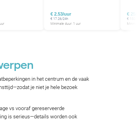
€ 2.53/uur
€ 25
€ 17.26/24h
€ 150/
uur
Minimale duur: 1 uur
Minima
twerpen
atbeperkingen in het centrum en de vaak
msttijd—zodat je niet je hele bezoek
garage vs vooraf gereserveerde
ing is serieus—details worden ook