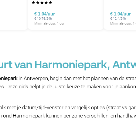
★
★
★
★
★
€ 1.04/uur
€ 1.04/uur
€ 10.76/24h
€ 12.4/24h
Minimale duur: 1 uur
Minimale duur: 1 
uurt van Harmoniepark, An
niepark
in Antwerpen, begin dan met het plannen van de stra
ges. Deze gids helpt je de juiste keuze te maken voor je aanko
alk met je datum/tijd-venster en vergelijk opties (straat vs 
s rond Harmoniepark kunnen per zone verschillen, en handhav