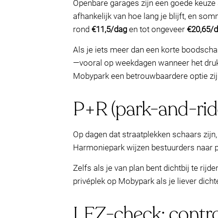
Openbare garages zijn een goede keuze a
afhankelijk van hoe lang je blijft, en s
rond
€11,5/dag
en tot ongeveer
€20,65/
Als je iets meer dan een korte boodschap
—vooral op weekdagen wanneer het druk w
Mobypark een betrouwbaardere optie zi
P+R (park-and-rid
Op dagen dat straatplekken schaars zijn,
Harmoniepark wijzen bestuurders naar p
Zelfs als je van plan bent dichtbij te r
privéplek op Mobypark als je liever dichte
LEZ-check: control