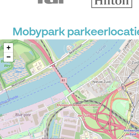
Mobypark parkeerlocati
+
−