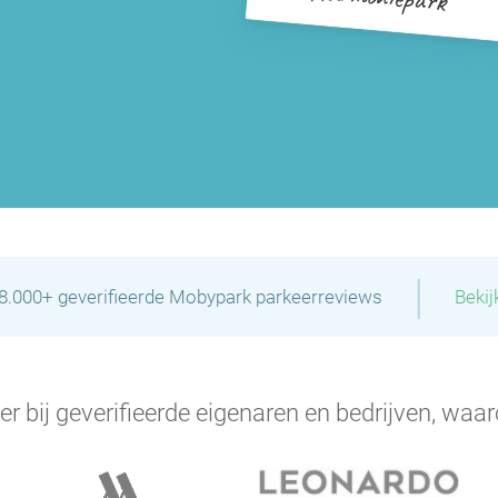
P
P
P
|
28.000+ geverifieerde Mobypark parkeerreviews
Bekij
er bij geverifieerde eigenaren en bedrijven, waar
P
P
P
P
P