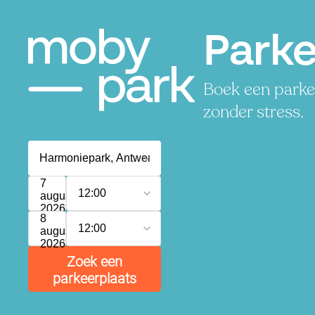
Parke
Boek een parkee
zonder stress.
7
12:00
augustus
2026
8
12:00
augustus
2026
Zoek een
parkeerplaats