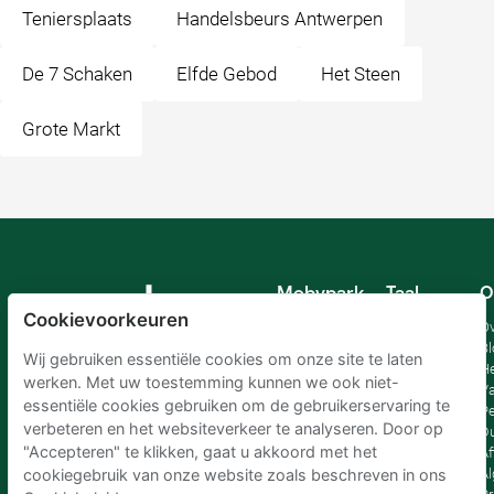
Teniersplaats
Handelsbeurs Antwerpen
De 7 Schaken
Elfde Gebod
Het Steen
Grote Markt
Mobypark
Taal
O
B.V.
Cookievoorkeuren
Duits
Ov
Engels
Bl
Wij gebruiken essentiële cookies om onze site te laten
Spaans
H
werken. Met uw toestemming kunnen we ook niet-
Frankrijk
Va
essentiële cookies gebruiken om de gebruikerservaring te
Italiaans
Pe
verbeteren en het websiteverkeer te analyseren. Door op
Nederlands
D
"Accepteren" te klikken, gaat u akkoord met het
Af
A
cookiegebruik van onze website zoals beschreven in ons