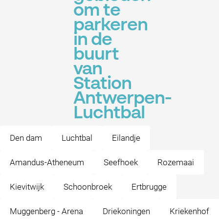
om te
parkeren
in de
buurt
van
Station
Antwerpen-
Luchtbal
Den dam
Luchtbal
Eilandje
Amandus-Atheneum
Seefhoek
Rozemaai
Kievitwijk
Schoonbroek
Ertbrugge
Muggenberg - Arena
Driekoningen
Kriekenhof