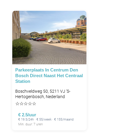
Parkeerplaats In Centrum Den
Bosch Direct Naast Het Centraal
Station
Boschveldweg 50, 5211 VJ 's-
Hertogenbosch, Nederland
☆
☆
☆
☆
☆
€ 2.5/uur
€ 19.5/24h · € 55/week · € 155/maand
Min. duur: 7 uren