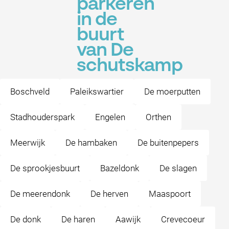
parkeren
in de
buurt
van De
schutskamp
Boschveld
Paleikswartier
De moerputten
Stadhouderspark
Engelen
Orthen
Meerwijk
De hambaken
De buitenpepers
De sprookjesbuurt
Bazeldonk
De slagen
De meerendonk
De herven
Maaspoort
De donk
De haren
Aawijk
Crevecoeur