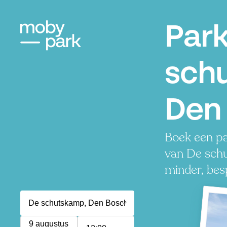
Par
sch
Den
Boek een pa
van De sch
minder, besp
9 augustus