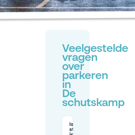
Veelgestelde
vragen
over
parkeren
in
De
schutskamp
Is
straatparkeren
in De