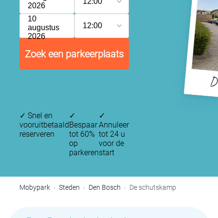
12:00
2026
10
12:00
augustus
2026
Zoek een parkeerplaats
D
✓
Snel en
✓
✓
vooruitbetaald
Bespaar
Annuleer
reserveren
tot 60%
tot 24 u
op
voor de
parkeren
start
Mobypark
Steden
Den Bosch
De schutskamp