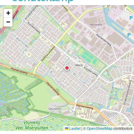
+
−
Leaflet
|
©
OpenStreetMap
contributors