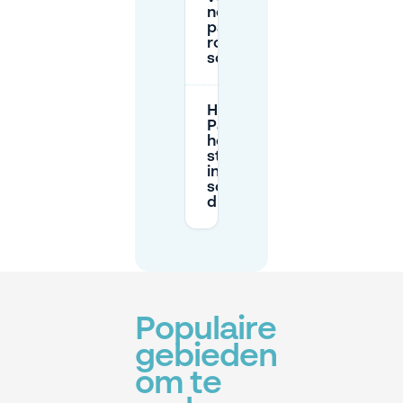
nodig om te
parkeren
rond De
schutskamp?
Hoe werkt
Park & Ride als
het
straatparkeren
in De
schutskamp
druk is?
Populaire
gebieden
om te