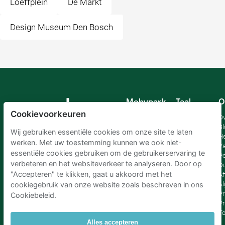
Loeffplein
De Markt
Design Museum Den Bosch
Mobypark
Taal
O
B.V.
Cookievoorkeuren
Duits
Ov
Engels
Bl
Wij gebruiken essentiële cookies om onze site te laten
Spaans
H
werken. Met uw toestemming kunnen we ook niet-
Frankrijk
Va
essentiële cookies gebruiken om de gebruikerservaring te
Italiaans
Pe
verbeteren en het websiteverkeer te analyseren. Door op
Nederlands
D
"Accepteren" te klikken, gaat u akkoord met het
Af
A
cookiegebruik van onze website zoals beschreven in ons
Pr
Cookiebeleid.
Pr
T
Alles accepteren