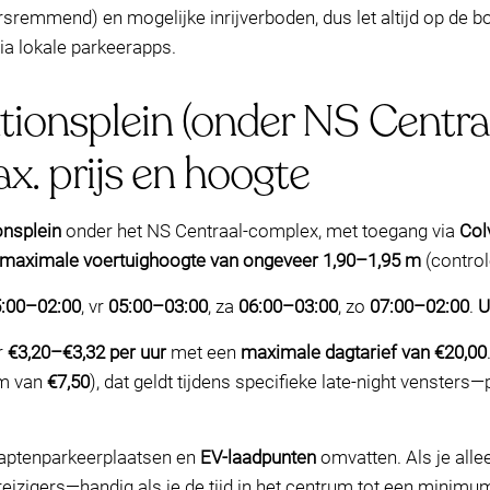
sremmend) en mogelijke inrijverboden, dus let altijd op de bor
ia lokale parkeerapps.
ionsplein (onder NS Centraa
x. prijs en hoogte
onsplein
onder het NS Centraal-complex, met toegang via
Col
maximale voertuighoogte van ongeveer 1,90–1,95 m
(control
:00–02:00
, vr
05:00–03:00
, za
06:00–03:00
, zo
07:00–02:00
.
U
r
€3,20–€3,32 per uur
met een
maximale dagtarief van €20,00
m van
€7,50
), dat geldt tijdens specifieke late-night vensters
captenparkeerplaatsen en
EV-laadpunten
omvatten. Als je alle
eizigers—handig als je de tijd in het centrum tot een minimu