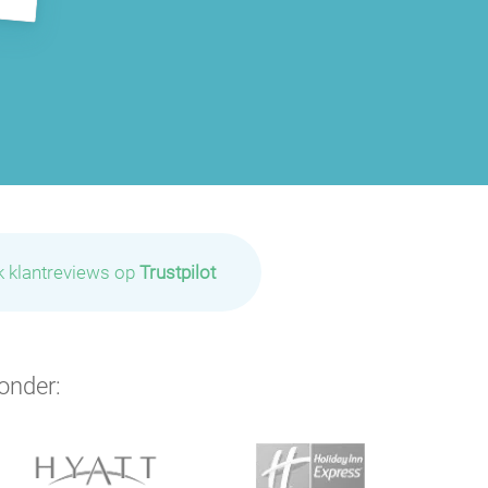
k klantreviews op
Trustpilot
onder: