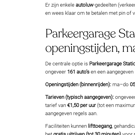
Er zijn enkele
autoluw
-gedeelten (verkeer
en wees klaar om te betalen met pin of v
Parkeergarage Stat
openingstijden, ma
De centrale optie is
Parkeergarage Stati
ongeveer
161 auto’s
en een aangegeven
Openingstijden (binnenrijden):
ma–do
05
Tarieven (typisch aangegeven):
ongevee
tarief van
€1,50 per uur
(tot een maximu
aangegeven regels aan.
Faciliteiten kunnen
lifttoegang
, gehandi
het
gratis uitrijven (tot 30 minuten)
voor r