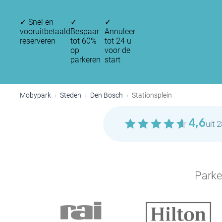
✓
Snel en
✓
✓
vooruitbetaald
Bespaar
Annuleer
reserveren
tot 60%
tot 24 u
op
voor de
parkeren
start
Mobypark
Steden
Den Bosch
Stationsplein
4,6
uit 
Parke