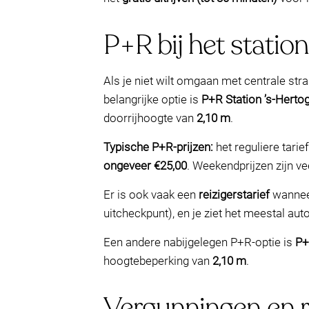
P+R bij het station
Als je niet wilt omgaan met centrale stra
belangrijke optie is
P+R Station ’s‑Hert
doorrijhoogte van
2,10 m
.
Typische P+R-prijzen:
het reguliere tari
ongeveer €25,00
. Weekendprijzen zijn v
Er is ook vaak een
reizigerstarief
wanneer
uitcheckpunt), en je ziet het meestal auto
Een andere nabijgelegen P+R-optie is
P+
hoogtebeperking van
2,10 m
.
Vergunningen en re