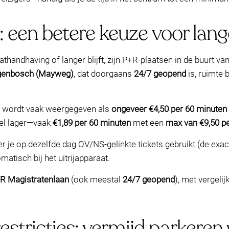
: een betere keuze voor lang
athandhaving of langer blijft, zijn P+R-plaatsen in de buurt v
ogenbosch (Mayweg)
, dat doorgaans
24/7 geopend
is, ruimte 
ef wordt vaak weergegeven als
ongeveer €4,50 per 60 minuten
eel lager—vaak
€1,89 per 60 minuten
met een
max van €9,50 p
 je op dezelfde dag OV/NS-gelinkte tickets gebruikt (de exact
matisch bij het uitrijapparaat.
R Magistratenlaan
(ook meestal
24/7 geopend
), met vergel
stricties: vermijd parkeren 