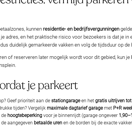
betaalzones, kunnen
residentie- en bedrijfsvergunningen
gelde
e adres, en het praktische risico voor bezoekers is dat je in
 dus duidelijk gemarkeerde vakken en volg de tijdsduur op de
oleren of reserveren later mogelijk wordt voor dit gebied, kun je
nsplein.
ordat je parkeert
op? Geef prioriteit aan de
stationgarage
en het
gratis uitrijven t
 drukke tijden? Vergelijk
maximale dagtarief garage
met
P+R week
r de
hoogtebeperking
voor je binnenrijdt (garage ongeveer
1,90–
et de aangegeven
betaalde uren
en de borden bij de exacte vakk