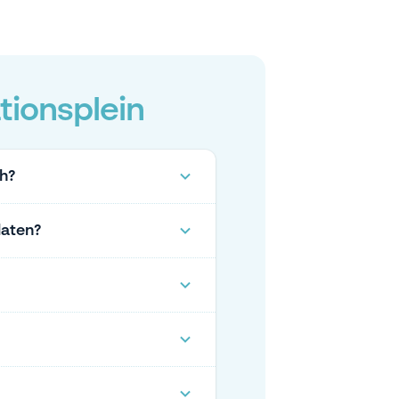
tionsplein
ch?
laten?