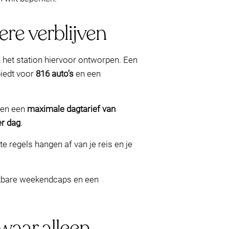
ere verblijven
an het station hiervoor ontworpen. Een
biedt voor
816 auto’s
en een
en een
maximale dagtarief van
er dag
.
e regels hangen af van je reis en je
ijkbare weekendcaps en een
waar alleen