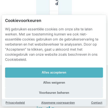
drukke tijden?
Hoe
Cookievoorkeuren
controleer ik
het juiste
Wij gebruiken essentiële cookies om onze site te laten
parkeerzone
werken. Met uw toestemming kunnen we ook niet-
in de buurt
van de
essentiële cookies gebruiken om de gebruikerservaring te
school in
verbeteren en het websiteverkeer te analyseren. Door op
Den Haag?
"Accepteren" te klikken, gaat u akkoord met het
cookiegebruik van onze website zoals beschreven in ons
Cookiebeleid.
Alles accepteren
Populaire
Alles weigeren
gebieden
om te
Voorkeuren beheren
parkeren
Privacybeleid
Algemene voorwaarden
Contact