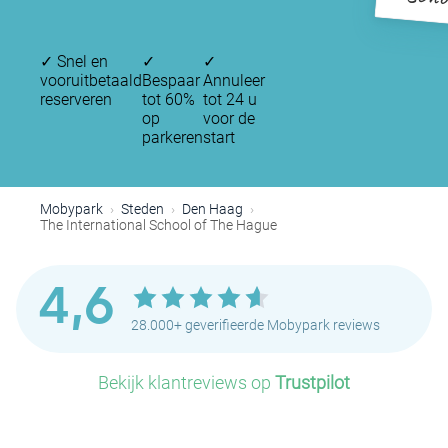
Scho
✓
Snel en
✓
✓
vooruitbetaald
Bespaar
Annuleer
reserveren
tot 60%
tot 24 u
op
voor de
parkeren
start
Mobypark
Steden
Den Haag
The International School of The Hague
4,6
28.000+ geverifieerde Mobypark reviews
Bekijk klantreviews op
Trustpilot