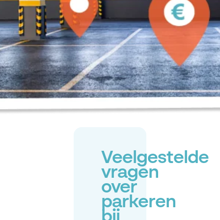
Veelgestelde
vragen
over
parkeren
bij