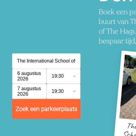
Boek een pa
buurt van T
of The Hagu
bespaar tijd
6 augustus
19:30
2026
7 augustus
19:30
2026
Zoek een parkeerplaats
The