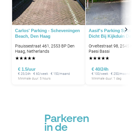
Carlos' Parking - Scheveningen
Aasif's Parking Spot
Beach, Den Haag
Dicht Bij Kijkduin D
Pisuissestraat 461, 2553 BP Den
Orveltestraat 98, 2545
Haag, Netherlands
Paesi Bassi
★
★
★
★
★
★
★
★
★
★
€ 1.5/uur
€ 40/24h
€ 25/24h · € 60/week · € 150/maand
€ 100/week · € 250/maand
Minimale duur: 5 hours
Minimale duur: 1 dag
Parkeren
in de