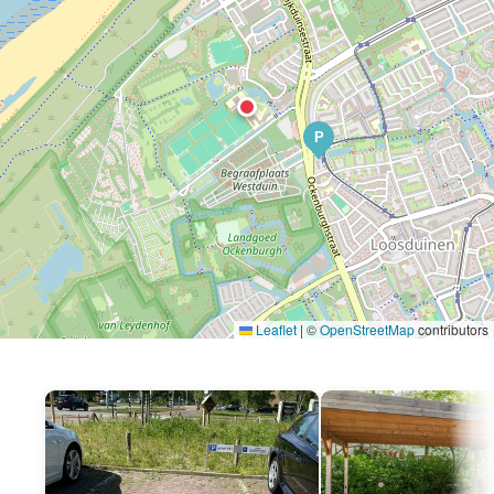
P
Leaflet
|
©
OpenStreetMap
contributors