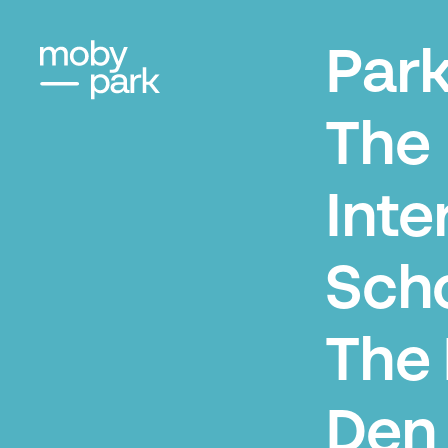
Par
The
Inte
Scho
The
Den