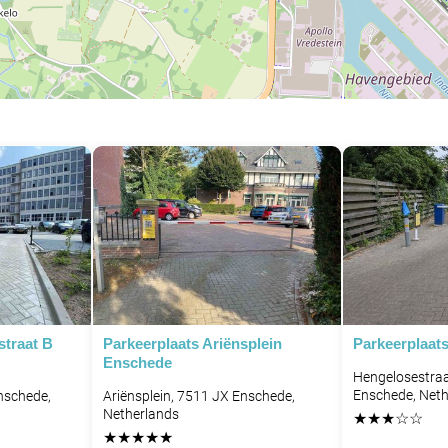
straat B
Parkeerplaats Ariënsplein
Parkeerplaat
Enschede
Hengelosestraa
Enschede, Neth
nschede,
Ariënsplein, 7511 JX Enschede,
Netherlands
★
★
★
☆
☆
★
★
★
★
★