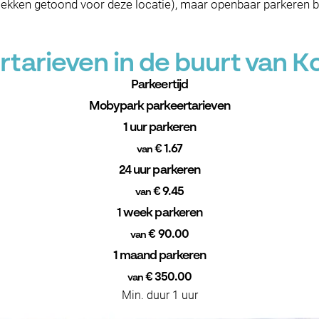
ken getoond voor deze locatie), maar openbaar parkeren blij
tarieven in de buurt van
Parkeertijd
Mobypark parkeertarieven
1 uur parkeren
€ 1.67
van
24 uur parkeren
€ 9.45
van
1 week parkeren
€ 90.00
van
1 maand parkeren
€ 350.00
van
Min. duur 1 uur