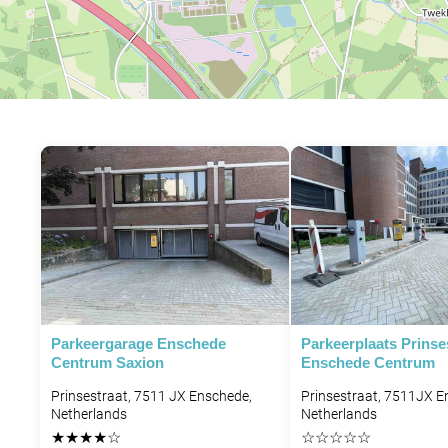
Parkeergarage Enschede
Parkeerplaats Prinse
Centrum Saxion
Enschede Centrum
Prinsestraat, 7511 JX Enschede,
Prinsestraat, 7511JX E
Netherlands
Netherlands
★
★
★
★
☆
☆
☆
☆
☆
☆