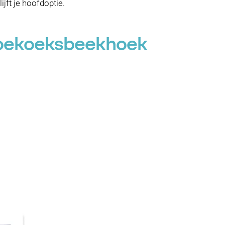
ft je hoofdoptie.
 Koekoeksbeekhoek