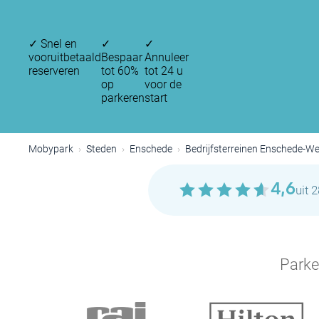
✓
Snel en
✓
✓
vooruitbetaald
Bespaar
Annuleer
reserveren
tot 60%
tot 24 u
op
voor de
parkeren
start
Mobypark
Steden
Enschede
Bedrijfsterreinen Enschede-W
4,6
uit 
Parke