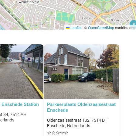
P
Leaflet
|
©
OpenStreetMap
contributors
P
P
P
s Enschede Station
Parkeerplaats Oldenzaalsestraat
Enschede
t 34, 7514 AH
erlands
Oldenzaalsestraat 132, 7514 DT
Enschede, Netherlands
☆
☆
☆
☆
☆