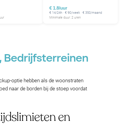
€ 1.8/uur
€ 14/24h · € 90/week · € 350/maand
uur
Minimale duur: 2 uren
 Bedrijfsterreinen
ackup-optie hebben als de woonstraten
oed naar de borden bij de stoep voordat
ijdslimieten en