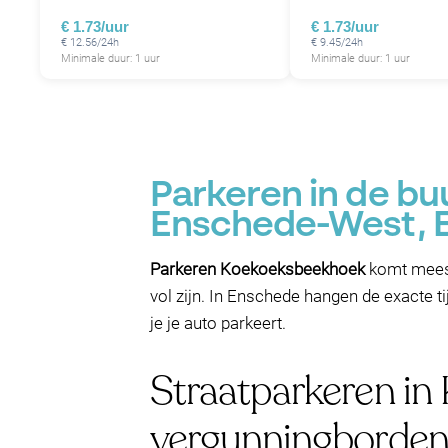
€ 1.73/uur
€ 1.73/uur
€ 12.56/24h
€ 9.45/24h
Minimale duur: 1 uur
Minimale duur: 1 uur
Parkeren in de bu
Enschede-West, 
Parkeren Koekoeksbeekhoek
komt meest
vol zijn. In Enschede hangen de exacte ti
je je auto parkeert.
Straatparkeren in
vergunningborde