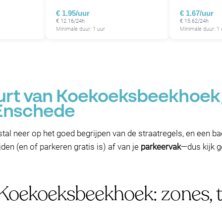
€ 1.95/uur
€ 1.67/uur
€ 12.16/24h
€ 15.62/24h
Minimale duur: 1 uur
Minimale duur: 1 
urt van Koekoeksbeekhoek,
Enschede
al neer op het goed begrijpen van de straatregels, en een b
jden (en of parkeren gratis is) af van je
parkeervak
—dus kijk g
 Koekoeksbeekhoek: zones, t
n