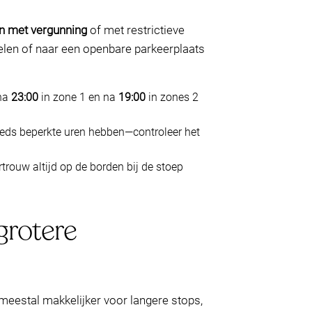
en met vergunning
of met restrictieve
selen of naar een openbare parkeerplaats
 na
23:00
in zone 1 en na
19:00
in zones 2
eeds beperkte uren hebben—controleer het
rouw altijd op de borden bij de stoep
grotere
 meestal makkelijker voor langere stops,