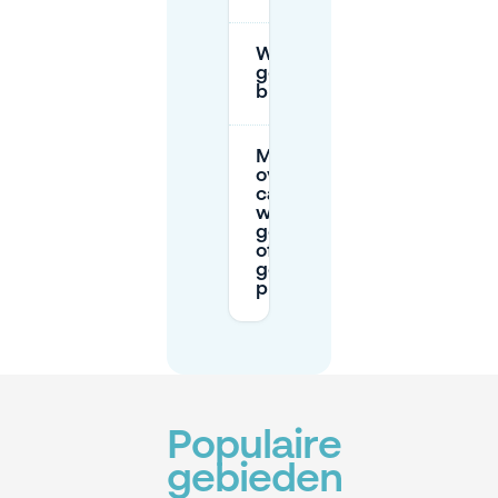
Waar zijn de
gehandicaptenparkeerpla
bij UT en wat heb ik nodig?
Mag er
overal op de
campus
worden
geparkeerd,
of alleen op
gemarkeerde
plaatsen?
Populaire
gebieden