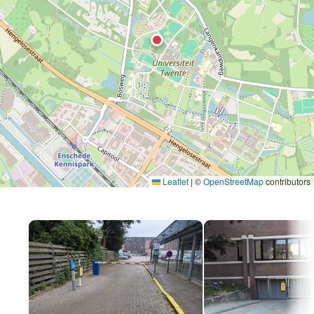
Leaflet
|
©
OpenStreetMap
contributors