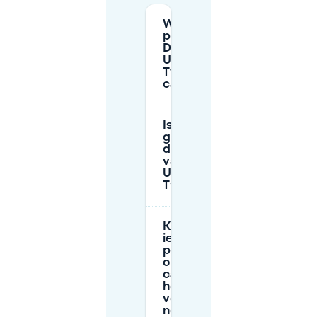
Waar kan ik
parkeren bij
Drienerveld-
Universiteit
Twente (UT-
campus)?
Is parkeren
gratis op
de campus
van de
Universiteit
Twente?
Kan
iedereen
parkeren
op de UT-
campus, of
heb ik een
vergunning
nodig?