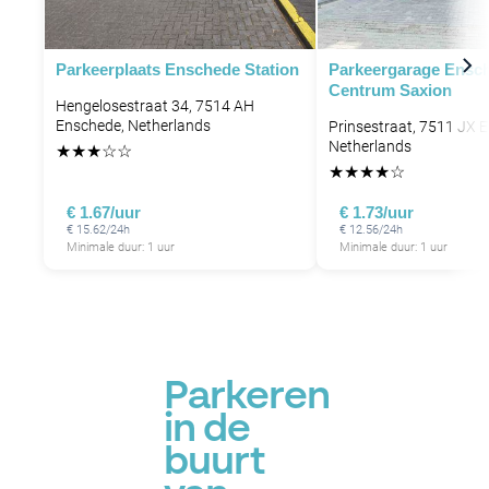
Parkeerplaats Enschede Station
Parkeergarage Ensc
Centrum Saxion
Hengelosestraat 34, 7514 AH
Enschede, Netherlands
Prinsestraat, 7511 JX 
Netherlands
★
★
★
☆
☆
★
★
★
★
☆
€ 1.67/uur
€ 1.73/uur
€ 15.62/24h
€ 12.56/24h
Minimale duur: 1 uur
Minimale duur: 1 uur
Parkeren
in de
buurt