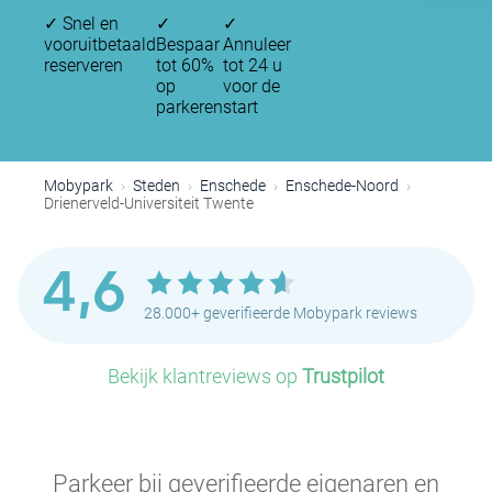
✓
Snel en
✓
✓
vooruitbetaald
Bespaar
Annuleer
reserveren
tot 60%
tot 24 u
op
voor de
parkeren
start
Mobypark
Steden
Enschede
Enschede-Noord
Drienerveld-Universiteit Twente
4,6
28.000+ geverifieerde Mobypark reviews
Bekijk klantreviews op
Trustpilot
Parkeer bij geverifieerde eigenaren en