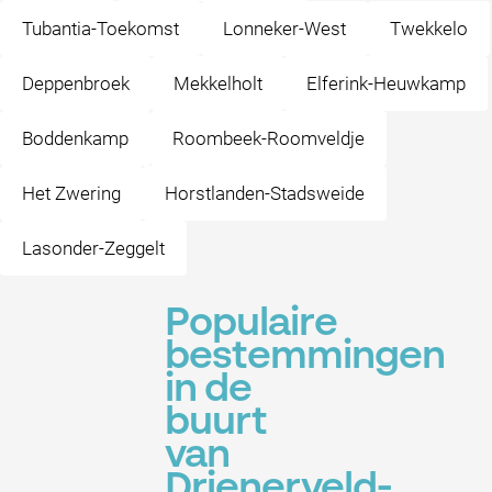
Tubantia-Toekomst
Lonneker-West
Twekkelo
Deppenbroek
Mekkelholt
Elferink-Heuwkamp
Boddenkamp
Roombeek-Roomveldje
Het Zwering
Horstlanden-Stadsweide
Lasonder-Zeggelt
Populaire
bestemmingen
in de
buurt
van
Drienerveld-