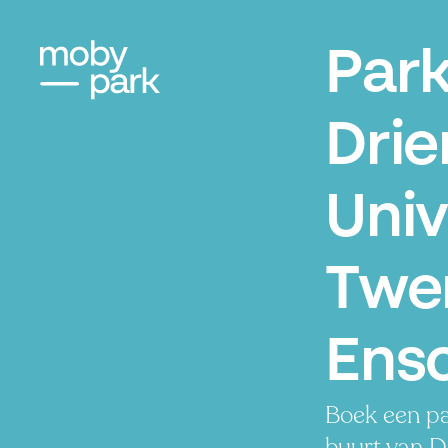
Par
Drie
Univ
Twe
Ens
Boek een pa
buurt van D