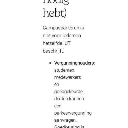
hebt)
Campusparkeren is
niet voor iedereen
hetzelfde. UT
beschrijft:
Vergunninghouders:
studenten,
medewerkers
en
goedgekeurde
derden kunnen
een
parkeervergunning
aanvragen.
Goedkeuring is