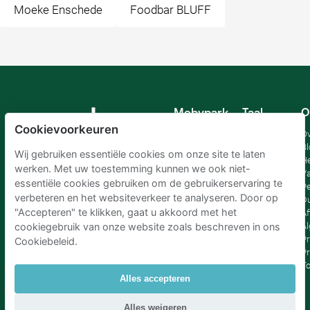
Moeke Enschede
Foodbar BLUFF
Mobypark
Taal
O
B.V.
Cookievoorkeuren
Duits
Ov
Engels
Bl
Wij gebruiken essentiële cookies om onze site te laten
Spaans
H
werken. Met uw toestemming kunnen we ook niet-
Frankrijk
Va
essentiële cookies gebruiken om de gebruikerservaring te
Italiaans
Pe
verbeteren en het websiteverkeer te analyseren. Door op
Nederlands
D
"Accepteren" te klikken, gaat u akkoord met het
Af
A
cookiegebruik van onze website zoals beschreven in ons
Pr
Cookiebeleid.
Pr
T
Alles accepteren
Parkeren Schiphol
|
Parkeren Amsterdam
|
Alles weigeren