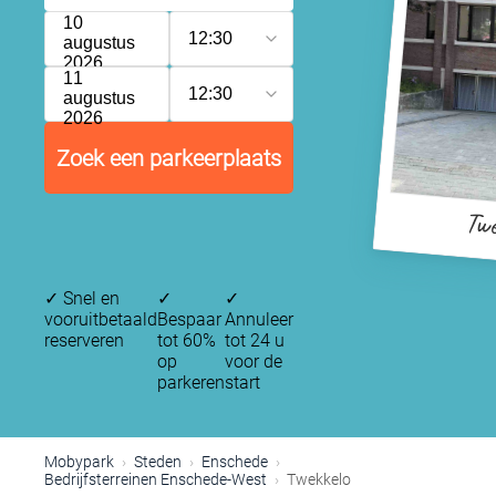
10
12:30
augustus
2026
11
12:30
augustus
2026
Zoek een parkeerplaats
Twe
✓
Snel en
✓
✓
vooruitbetaald
Bespaar
Annuleer
reserveren
tot 60%
tot 24 u
op
voor de
parkeren
start
Mobypark
Steden
Enschede
Bedrijfsterreinen Enschede-West
Twekkelo