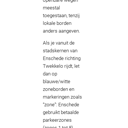
openbare wegen
meestal
toegestaan, tenzij
lokale borden
anders aangeven.
Als je vanuit de
stadskernen van
Enschede richting
Twekkelo rijdt, let
dan op
blauwe/witte
zoneborden en
markeringen zoals
“zone”: Enschede
gebruikt betaalde
parkeerzones
(zones 1 tot 8),