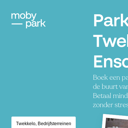
Par
Twe
Ens
Boek een pa
de buurt va
Betaal minde
zonder stres