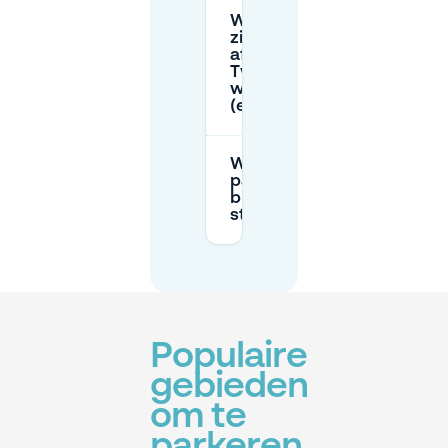
Welke wegen
zijn tijdelijk
afgesloten rond
Twekkelo op
wedstrijddagen
(en wanneer)?
Wat zijn goede P+R- of
parkeermogelijkheden
bij Twekkelo als
straatparkeren vol is?
Populaire
gebieden
om te
parkeren