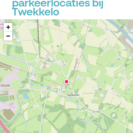
parkeerlocaties bij
Twekkelo
+
−