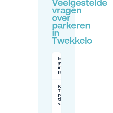
Veelgestelde
vragen
over
parkeren
in
Twekkelo
Is
straatparkeren
in Twekkelo
gratis?
Kan ik in
Twekkelo
parkeren tijdens
thuiswedstrijden
van FC Twente?