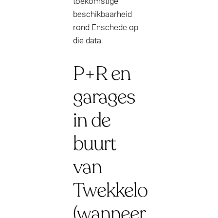
toekomstige
beschikbaarheid
rond Enschede op
die data.
P+R en
garages
in de
buurt
van
Twekkelo
(wanneer