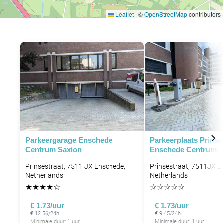
Leaflet
|
©
OpenStreetMap
contributors
Parkeergarage Enschede
Parkeerplaats Prinse
Centrum Saxion
Enschede Centrum
Prinsestraat, 7511 JX Enschede,
Prinsestraat, 7511JX E
Netherlands
Netherlands
★
★
★
★
☆
☆
☆
☆
☆
☆
€ 1.73/uur
€ 1.73/uur
€ 12.56/24h
€ 9.45/24h
Minimale duur: 1 uur
Minimale duur: 1 uur