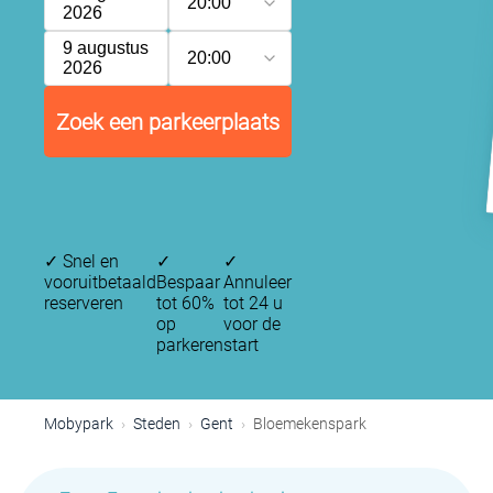
20:00
2026
9 augustus
20:00
2026
Zoek een parkeerplaats
✓
Snel en
✓
✓
vooruitbetaald
Bespaar
Annuleer
reserveren
tot 60%
tot 24 u
op
voor de
parkeren
start
Mobypark
Steden
Gent
Bloemekenspark