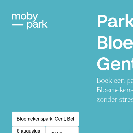
Par
Blo
Gen
Boek een pa
Bloemekensp
zonder stres
8 augustus