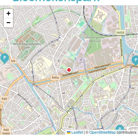
+
−
P
P
P
Leaflet
|
©
OpenStreetMap
contributors