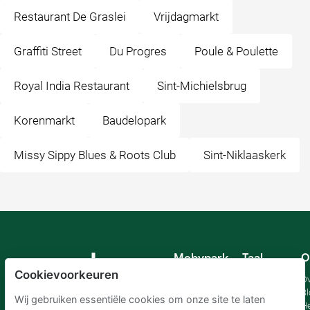
Restaurant De Graslei
Vrijdagmarkt
Graffiti Street
Du Progres
Poule & Poulette
Royal India Restaurant
Sint-Michielsbrug
Korenmarkt
Baudelopark
Missy Sippy Blues & Roots Club
Sint-Niklaaskerk
Mobypark
Taal
O
B.V.
Cookievoorkeuren
Duits
Ov
Engels
Bl
Wij gebruiken essentiële cookies om onze site te laten
Spaans
H