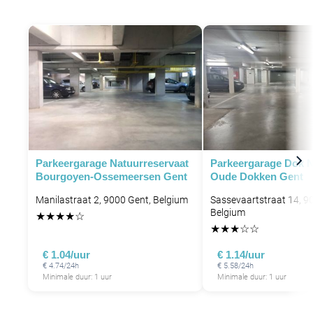
Parkeergarage Natuurreservaat
Parkeergarage Dok N
Bourgoyen-Ossemeersen Gent
Oude Dokken Gent
Manilastraat 2, 9000 Gent, Belgium
Sassevaartstraat 14, 9
Belgium
★
★
★
★
☆
★
★
★
☆
☆
€ 1.04/uur
€ 1.14/uur
€ 4.74/24h
€ 5.58/24h
Minimale duur: 1 uur
Minimale duur: 1 uur