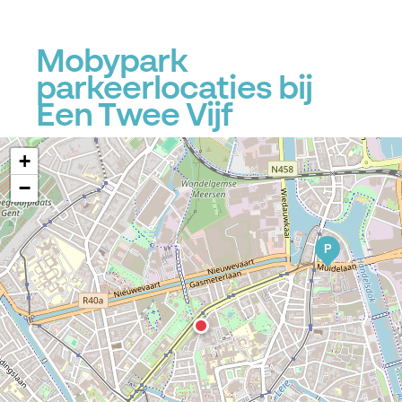
Mobypark
parkeerlocaties bij
Een Twee Vijf
+
−
P