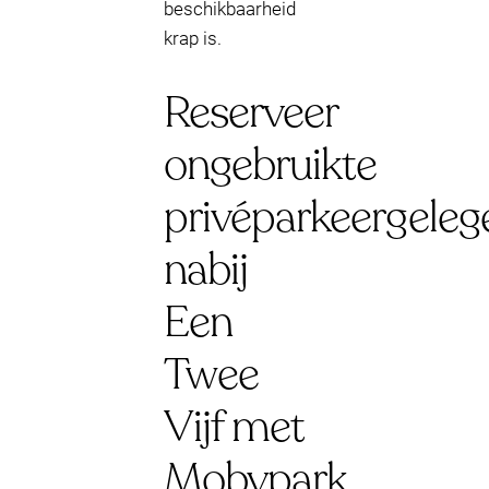
beschikbaarheid
krap is.
Reserveer
ongebruikte
privéparkeergeleg
nabij
Een
Twee
Vijf met
Mobypark