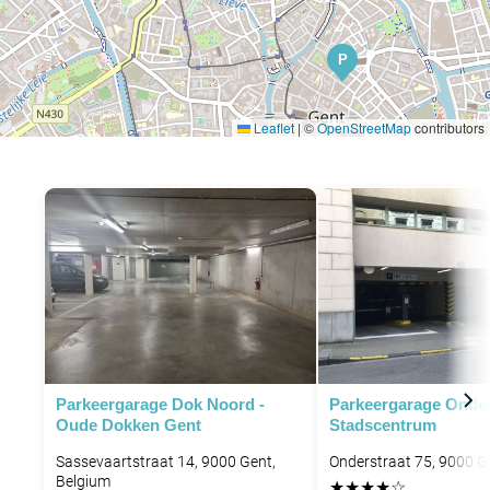
P
Leaflet
|
©
OpenStreetMap
contributors
Parkeergarage Dok Noord -
Parkeergarage Onder
Oude Dokken Gent
Stadscentrum
Sassevaartstraat 14, 9000 Gent,
Onderstraat 75, 9000 G
Belgium
★
★
★
★
☆