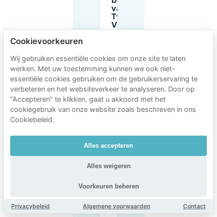
buurt
van Een
Twee
Vijf in
Gent?
Cookievoorkeuren
Wij gebruiken essentiële cookies om onze site te laten
Wat zijn de
werken. Met uw toestemming kunnen we ook niet-
tijdslimieten voor
parkeren langs de
essentiële cookies gebruiken om de gebruikerservaring te
straat in de buurt
verbeteren en het websiteverkeer te analyseren. Door op
van Een Twee Vijf
"Accepteren" te klikken, gaat u akkoord met het
(Molenaarsstraat)?
cookiegebruik van onze website zoals beschreven in ons
Cookiebeleid.
Hoeveel
kost
Alles accepteren
parkeren
langs de
straat in
Alles weigeren
de buurt
van Een
Voorkeuren beheren
Twee
Vijf?
Privacybeleid
Algemene voorwaarden
Contact