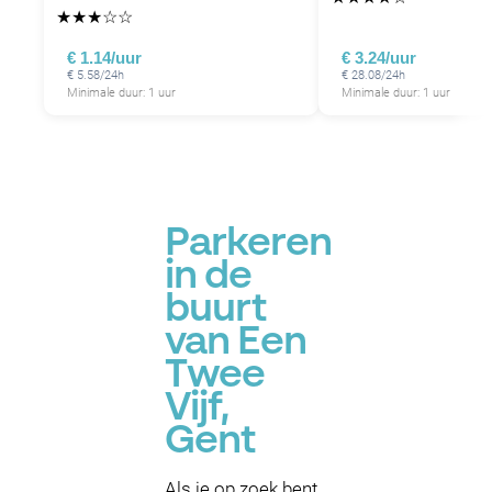
★
★
★
☆
☆
€ 1.14/uur
€ 3.24/uur
€ 5.58/24h
€ 28.08/24h
Minimale duur: 1 uur
Minimale duur: 1 uur
Parkeren
in de
buurt
van Een
Twee
Vijf,
Gent
Als je op zoek bent