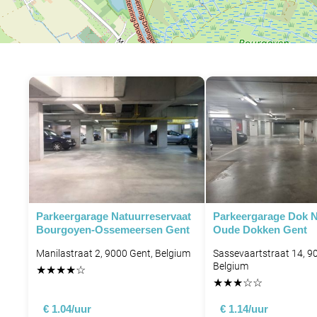
Parkeergarage Natuurreservaat
Parkeergarage Dok N
Bourgoyen-Ossemeersen Gent
Oude Dokken Gent
Manilastraat 2, 9000 Gent, Belgium
Sassevaartstraat 14, 9
Belgium
★
★
★
★
☆
★
★
★
☆
☆
€ 1.04/uur
€ 1.14/uur