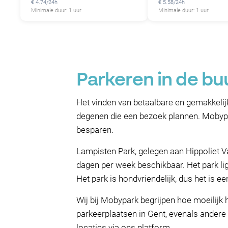
€ 4.74/24h
€ 5.58/24h
Minimale duur: 1 uur
Minimale duur: 1 uur
Parkeren in de bu
Het vinden van betaalbare en gemakkelijk
degenen die een bezoek plannen. Mobypar
besparen.
Lampisten Park, gelegen aan Hippoliet Van
dagen per week beschikbaar. Het park li
Het park is hondvriendelijk, dus het is 
Wij bij Mobypark begrijpen hoe moeilijk 
parkeerplaatsen in Gent, evenals andere
locaties via ons platform.