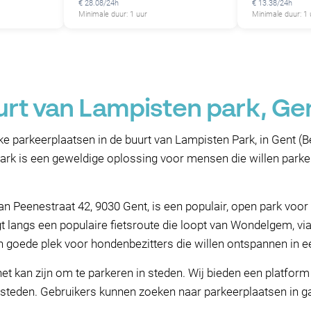
€ 28.08/24h
€ 13.38/24h
Minimale duur: 1 uur
Minimale duur: 1 
urt van Lampisten park, Ge
e parkeerplaatsen in de buurt van Lampisten Park, in Gent (Bel
P
k is een geweldige oplossing voor mensen die willen parker
 Peenestraat 42, 9030 Gent, is een populair, open park voor h
gt langs een populaire fietsroute die loopt van Wondelgem, v
een goede plek voor hondenbezitters die willen ontspannen in
het kan zijn om te parkeren in steden. Wij bieden een platfor
 steden. Gebruikers kunnen zoeken naar parkeerplaatsen in g