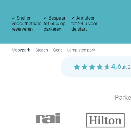
✓
Snel en
✓
Bespaar
✓
Annuleer
vooruitbetaald
tot 60% op
tot 24 u voor
reserveren
parkeren
de start
Mobypark
Steden
Gent
Lampisten park
4,6
uit 
Parke