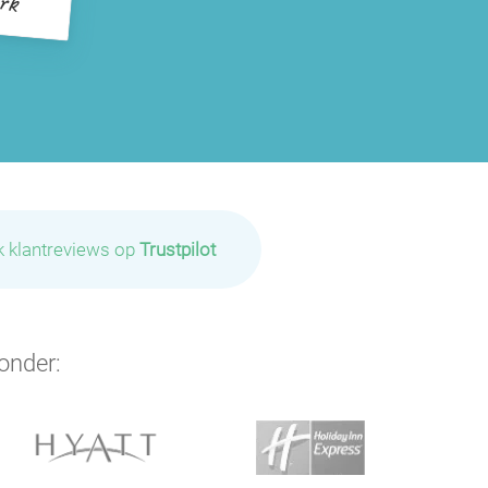
k klantreviews op
Trustpilot
onder: