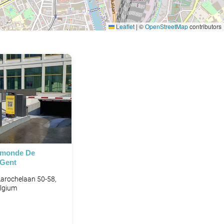
Leaflet
|
©
OpenStreetMap
contributors
P
ymonde De
 Gent
arochelaan 50-58,
elgium