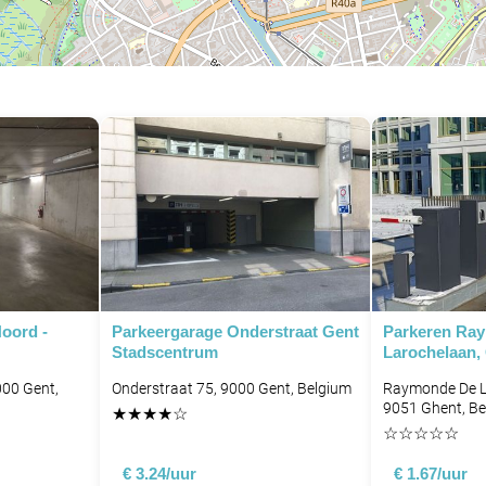
oord -
Parkeergarage Onderstraat Gent
Parkeren Ra
Stadscentrum
Larochelaan,
000 Gent,
Onderstraat 75, 9000 Gent, Belgium
Raymonde De L
9051 Ghent, B
★
★
★
★
☆
☆
☆
☆
☆
☆
€ 3.24/uur
€ 1.67/uur