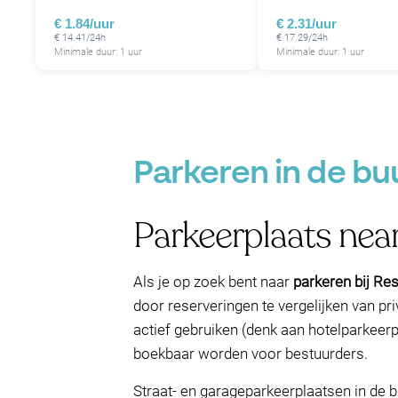
€ 1.84/uur
€ 2.31/uur
€ 14.41/24h
€ 17.29/24h
Minimale duur: 1 uur
Minimale duur: 1 uur
Parkeren in de bu
Parkeerplaats nea
Als je op zoek bent naar
parkeren bij Re
door reserveringen te vergelijken van p
actief gebruiken (denk aan hotelparkeer
boekbaar worden voor bestuurders.
Straat- en garageparkeerplaatsen in de b