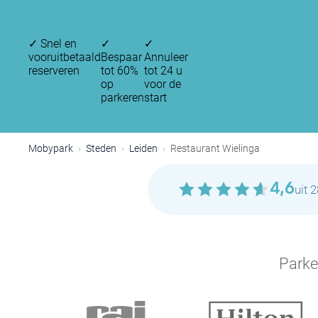
✓
Snel en
✓
✓
vooruitbetaald
Bespaar
Annuleer
reserveren
tot 60%
tot 24 u
op
voor de
parkeren
start
Mobypark
Steden
Leiden
Restaurant Wielinga
4,6
uit 
Parke