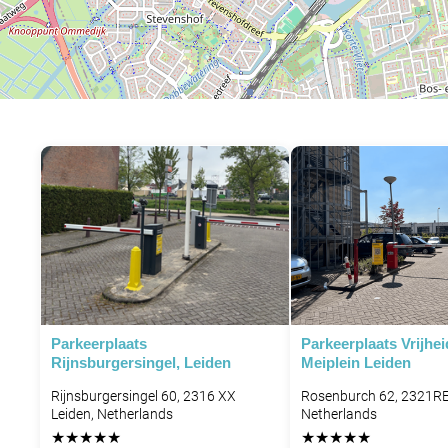
Parkeerplaats
Parkeerplaats Vrijhei
Rijnsburgersingel, Leiden
Meiplein Leiden
Rijnsburgersingel 60, 2316 XX
Rosenburch 62, 2321RE
Leiden, Netherlands
Netherlands
★
★
★
★
★
★
★
★
★
★