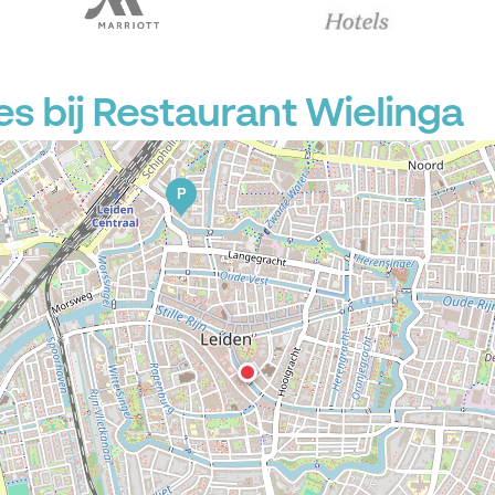
P
P
P
s bij Restaurant Wielinga
P