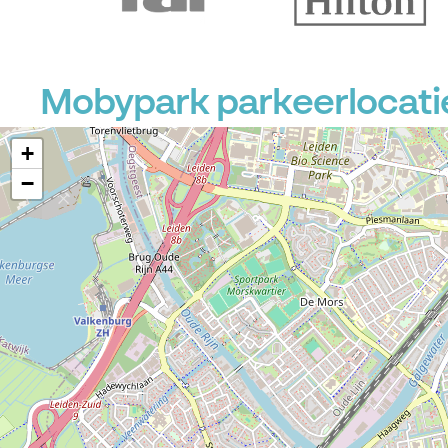
Mobypark parkeerlocatie
+
−