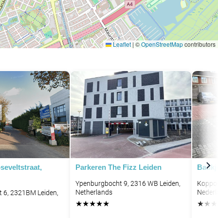
Leaflet
|
©
OpenStreetMap
contributors
eveltstraat,
Parkeren The Fizz Leiden
Baukj
Ypenburgbocht 9, 2316 WB Leiden,
Koppoe
Netherlands
Nederl
t 6, 2321BM Leiden,
★
★
★
★
★
★
★
★