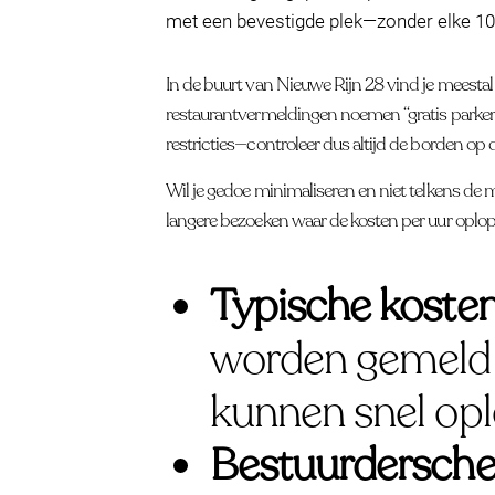
met een bevestigde plek—zonder elke 10
In de buurt van Nieuwe Rijn 28 vind je meestal
restaurantvermeldingen noemen “gratis parkeren
restricties—controleer dus altijd de borden op 
Wil je gedoe minimaliseren en niet telkens de
langere bezoeken waar de kosten per uur oplo
Typische kosten
worden gemeld
kunnen snel oplo
Bestuurderschec