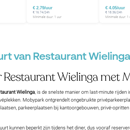
€ 2.79/uur
€ 4.05/uur
€ 16.74/24h
€ 18.36/24h
Minimale duur: 1 uur
Minimale duur: 1 
urt van Restaurant Wielinga
r Restaurant Wielinga met
staurant Wielinga
, is de snelste manier om last-minute rijden
rivéplekken. Mobypark ontgrendelt ongebruikte privéparkeerpla
plaatsen, parkeerplaatsen bij kantoorgebouwen, privé-opritte
uurt kunnen beperkt zijn tijdens het diner, dus vooraf reserv