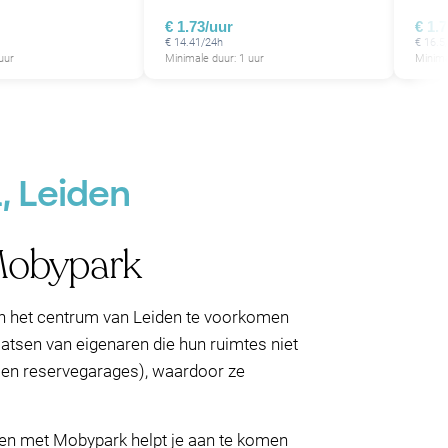
€ 1.73/uur
€ 1.
€ 14.41/24h
€ 16.5
uur
Minimale duur: 1 uur
Minima
, Leiden
 Mobypark
 in het centrum van Leiden te voorkomen
atsen van eigenaren die hun ruimtes niet
n en reservegarages), waardoor ze
eren met Mobypark helpt je aan te komen