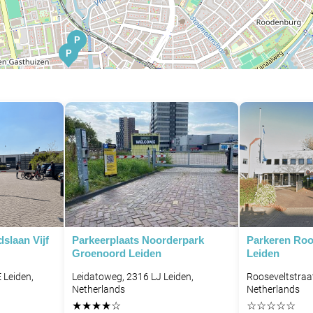
P
P
P
dslaan Vijf
Parkeerplaats Noorderpark
Parkeren Roos
Groenoord Leiden
Leiden
 Leiden,
Leidatoweg, 2316 LJ Leiden,
Rooseveltstraa
Netherlands
Netherlands
★
★
★
★
☆
☆
☆
☆
☆
☆