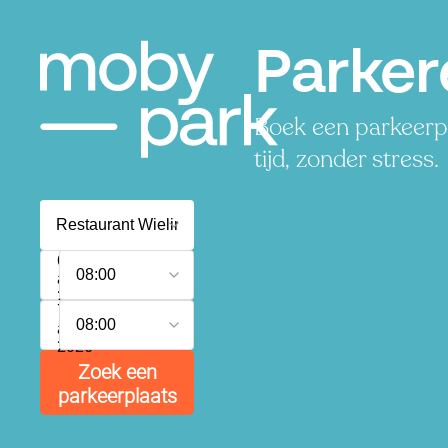
Parker
Boek een parkeerpl
tijd, zonder stress.
6
08:00
augustus
2026
7
08:00
augustus
2026
Zoek een
parkeerplaats