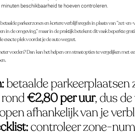
 minuten beschikbaarheid te hoeven controleren.
 betaalde parkeerzones en kortere verblijfsregels in plaats van “zet-en
 in de omgeving,” maar in de praktijk betekent dit vaak beperkte grati
de exacte plek voordat je de auto wegzet.
 meter voeden? Dan kan het helpen om straatopties te vergelijken met 
pen.
:
betaalde parkeerplaatsen z
 rond
€2,80 per uur
, dus de
pen afhankelijk van je verbli
klist:
controleer zone-num