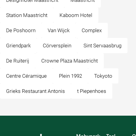
Designhotel Maastricht
Maastricht
Station Maastricht
Kaboom Hotel
De Poshoorn
Van Wijck
Complex
Griendpark
Cörversplein
Sint Servaasbrug
De Ruiterij
Crowne Plaza Maastricht
Centre Céramique
Plein 1992
Tokyoto
Grieks Restaurant Antonis
t Piepenhoes