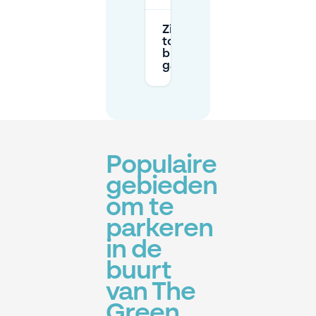
Zijn er hoogte- of
toegangsbeschrijvingen
bij de nabijgelegen P+R-
garage?
Populaire
gebieden
om te
parkeren
in de
buurt
van The
Green