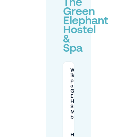
The
Green
Elephant
Hostel
&
Spa
Waar kan
ik
parkeren
als ik het
Green
Elephant
Hostel &
Spa in
Maastricht
bezoek?
Hoeveel kost