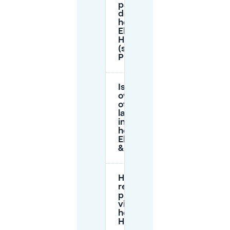
parkeren in
de buurt van
het Green
Elephant
Hostel & Spa
(station
P+R/garage)?
Is er een
overnachtings-
of
langparkeeroptie
in de buurt van
het Green
Elephant Hostel
& Spa?
Hoe werkt het
reserveren van
privéparkeerplaatsen
via Mobypark voor
het Green Elephant
Hostel & Spa?