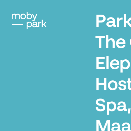
Par
The
Ele
Host
Spa
Maas