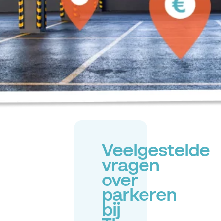
Veelgestelde
vragen
over
parkeren
bij