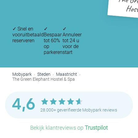
The Gr
Host
✓
Snel en
✓
✓
vooruitbetaald
Bespaar
Annuleer
reserveren
tot 60%
tot 24 u
op
voor de
parkeren
start
Mobypark
Steden
Maastricht
The Green Elephant Hostel & Spa
4,6
28.000+ geverifieerde Mobypark reviews
Bekijk klantreviews op
Trustpilot