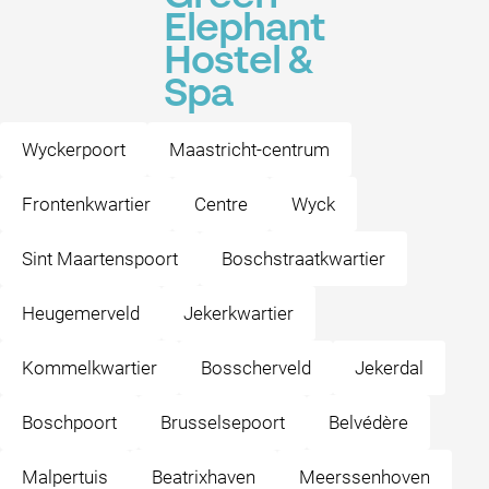
Elephant
Hostel &
Spa
Wyckerpoort
Maastricht-centrum
Frontenkwartier
Centre
Wyck
Sint Maartenspoort
Boschstraatkwartier
Heugemerveld
Jekerkwartier
Kommelkwartier
Bosscherveld
Jekerdal
Boschpoort
Brusselsepoort
Belvédère
Malpertuis
Beatrixhaven
Meerssenhoven