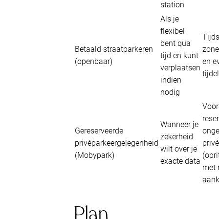
station
Als je
flexibel
Tijds
bent qua
Betaald straatparkeren
zone
tijd en kunt
(openbaar)
en e
verplaatsen
tijde
indien
nodig
Voor
rese
Wanneer je
Gereserveerde
onge
zekerheid
privéparkeergelegenheid
priv
wilt over je
(Mobypark)
(opr
exacte data
met 
aan
Plan