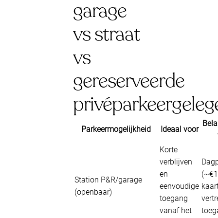
garage
vs straat
vs
gereserveerde
privéparkeergeleg
Bela
Parkeermogelijkheid
Ideaal voor
Korte
verblijven
Dagp
en
(~€1
Station P&R/garage
eenvoudige
kaart
(openbaar)
toegang
vert
vanaf het
toeg