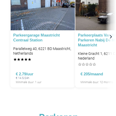
Parkeergarage Maastricht
Parkeerplaats Van Ha
Centraal Station
Parkeren Nabij De M
Maastricht
Parallelweg 40, 6221 BD Maastricht,
Netherlands
Kleine Gracht 1, 6211 C
Nederland
★
★
★
★
★
☆
☆
☆
☆
☆
€ 2.79/uur
€ 205/maand
€ 14.5/24h
Minimale duur: 1 uur
Minimale duur: 12 months