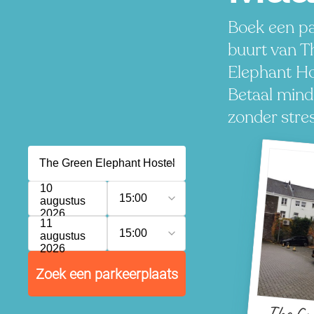
Boek een pa
buurt van T
Elephant Ho
Betaal minde
zonder stres
10
15:00
augustus
2026
11
15:00
augustus
2026
Zoek een parkeerplaats