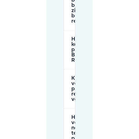
beschikbaar
bij BIRD en wat
zijn de
belangrijkste
regels?
Hoeveel
kost
parkeren bij
BIRD in
Rotterdam?
Kan ik
vooraf
parkeren
reserveren
voor BIRD?
Heb ik een
vergunning
nodig om
te
parkeren