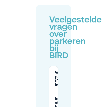
Veelgestelde
vragen
over
parkeren
bij
BIRD
Waar kan ik
parkeren bij BIRD
(Raampoortstraat)
in Rotterdam?
Is
straatparkeren