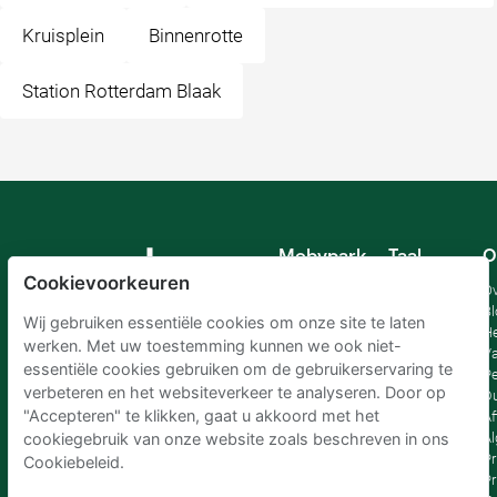
Kruisplein
Binnenrotte
Station Rotterdam Blaak
Mobypark
Taal
O
B.V.
Cookievoorkeuren
Duits
Ov
Engels
Bl
Wij gebruiken essentiële cookies om onze site te laten
Spaans
H
werken. Met uw toestemming kunnen we ook niet-
Frankrijk
Va
essentiële cookies gebruiken om de gebruikerservaring te
Italiaans
Pe
verbeteren en het websiteverkeer te analyseren. Door op
Nederlands
D
"Accepteren" te klikken, gaat u akkoord met het
Af
A
cookiegebruik van onze website zoals beschreven in ons
Pr
Cookiebeleid.
Pr