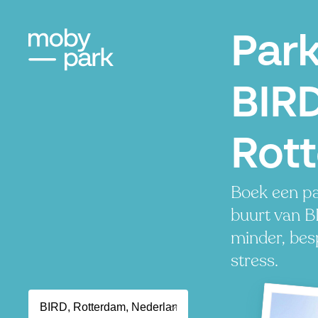
Par
BIRD
Rot
Boek een pa
buurt van B
minder, besp
stress.