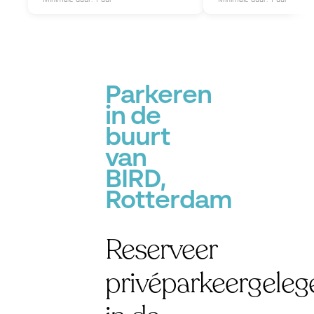
P
P
Parkeren
in de
buurt
van
BIRD,
Rotterdam
Reserveer
privéparkeergeleg