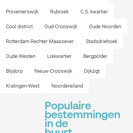
Provenierswijk
Rubroek
C.S. kwartier
Cool district
Oud-Crooswijk
Oude Noorden
Rotterdam Rechter Maasoever
Stadsdriehoek
Oude Westen
Liskwartier
Bergpolder
Blijdorp
Nieuw-Crooswijk
Dijkzigt
Kralingen-West
Noordereiland
Populaire
bestemmingen
in de