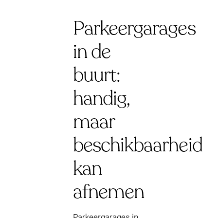
Parkeergarages
in de
buurt:
handig,
maar
beschikbaarheid
kan
afnemen
Parkeergarages in