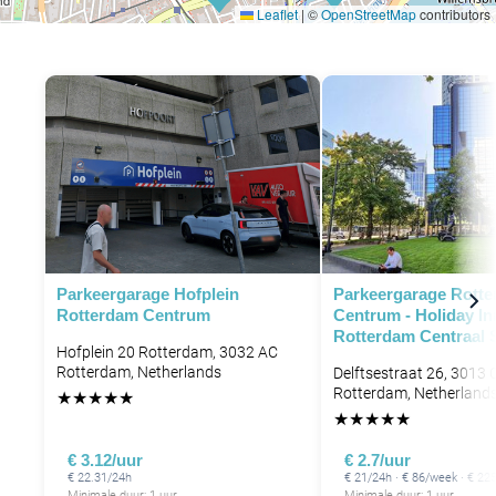
Leaflet
|
©
OpenStreetMap
contributors
P
P
P
Parkeergarage Hofplein
Parkeergarage Rott
Rotterdam Centrum
Centrum - Holiday I
P
Rotterdam Centraal S
Hofplein 20 Rotterdam, 3032 AC
Rotterdam, Netherlands
Delftsestraat 26, 3013 
Rotterdam, Netherland
★
★
★
★
★
★
★
★
★
★
€ 3.12/uur
€ 2.7/uur
€ 22.31/24h
€ 21/24h · € 86/week · € 2
Minimale duur: 1 uur
Minimale duur: 1 uur