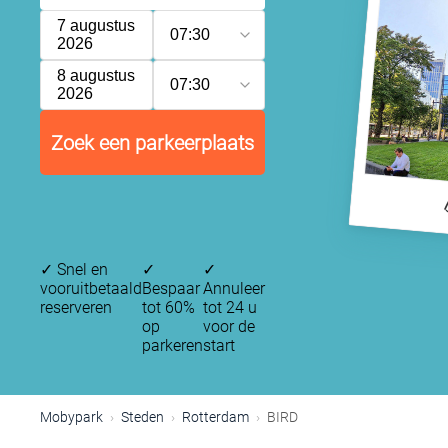
7 augustus
07:30
2026
8 augustus
07:30
2026
Zoek een parkeerplaats
✓
Snel en
✓
✓
vooruitbetaald
Bespaar
Annuleer
reserveren
tot 60%
tot 24 u
op
voor de
parkeren
start
Mobypark
Steden
Rotterdam
BIRD