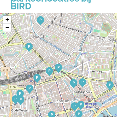
BIRD
+
P
−
P
P
P
P
P
P
P
P
P
P
P
P
P
P
P