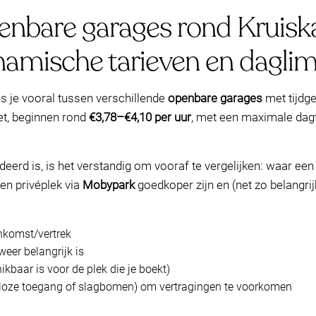
penbare garages rond Kruisk
amische tarieven en daglim
s je vooral tussen verschillende
openbare garages
met tijdg
iet, beginnen rond
€3,78–€4,10 per uur
, met een maximale dag
erd is, is het verstandig om vooraf te vergelijken: waar een
en privéplek via
Mobypark
goedkoper zijn en (net zo belangri
nkomst/vertrek
weer belangrijk is
ikbaar is voor de plek die je boekt)
loze toegang of slagbomen) om vertragingen te voorkomen