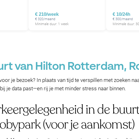
€ 210/week
€ 10/24h
€ 320/maand
€ 300/maand
Minimale duur: 1 week
Minimale duur: 3
P
P
urt van Hilton Rotterdam, 
oor je bezoek? In plaats van tijd te verspillen met zoeken na
bij je data past—en rij je met minder stress naar binnen.
keergelegenheid in de buurt
bypark (voor je aankomst)