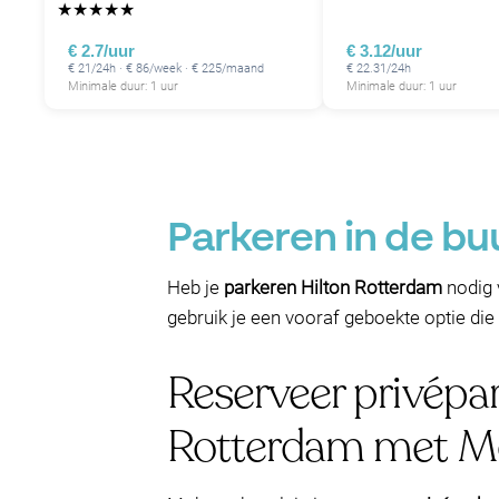
★
★
★
★
★
€ 2.7/uur
€ 3.12/uur
€ 21/24h · € 86/week · € 225/maand
€ 22.31/24h
Minimale duur: 1 uur
Minimale duur: 1 uur
Parkeren in de bu
Heb je
parkeren Hilton Rotterdam
nodig v
gebruik je een vooraf geboekte optie die 
Reserveer privépar
Rotterdam met Mo