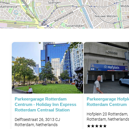
P
Parkeergarage Rotterdam
Parkeergarage Hofpl
Centrum - Holiday Inn Express
Rotterdam Centrum
Rotterdam Centraal Station
Hofplein 20 Rotterdam,
Rotterdam, Netherland
Delftsestraat 26, 3013 CJ
Rotterdam, Netherlands
★
★
★
★
★