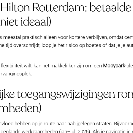
 Hilton Rotterdam: betaalde
niet ideaal)
 is meestal praktisch alleen voor kortere verblijven, omdat c
ne tijd overschrijdt, loop je het risico op boetes of dat je je
flexibiliteit wilt, kan het makkelijker zijn om een
Mobypark
-pl
ervangingsplek.
elijke toegangswijzigingen r
amheden)
loed hebben op je route naar nabijgelegen straten. Bijvoorb
 geplande werkzaamheden (jan–juli 2026). Als je navigatie je 