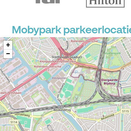
P
Mobypark parkeerlocatie
+
−