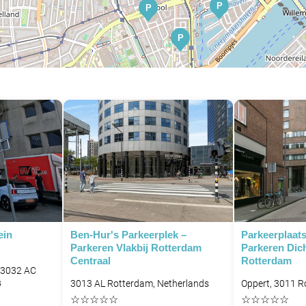
P
P
P
P
P
P
ein
Ben-Hur's Parkeerplek –
Parkeerplaats
Parkeren Vlakbij Rotterdam
Parkeren Dich
Centraal
Rotterdam
 3032 AC
s
3013 AL Rotterdam, Netherlands
Oppert, 3011 R
☆
☆
☆
☆
☆
☆
☆
☆
☆
☆