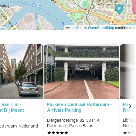
P
Leaflet
|
©
OpenStreetMap
contributors
P
 Van Tim -
Parkeren Centraal Rotterdam -
Parke
t Bij Meent
Arrivals Parking
Rotte
P
Diergaardesingel 82, 3014 AH
Librij
Rotterdam, Países Bajos
Nether
otterdam, Nederland
★
★
★
★
★
★
★
★