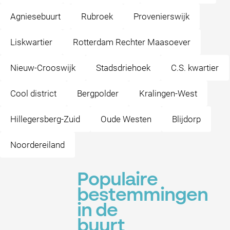
Agniesebuurt
Rubroek
Provenierswijk
Liskwartier
Rotterdam Rechter Maasoever
Nieuw-Crooswijk
Stadsdriehoek
C.S. kwartier
Cool district
Bergpolder
Kralingen-West
Hillegersberg-Zuid
Oude Westen
Blijdorp
Noordereiland
Populaire
bestemmingen
in de
buurt