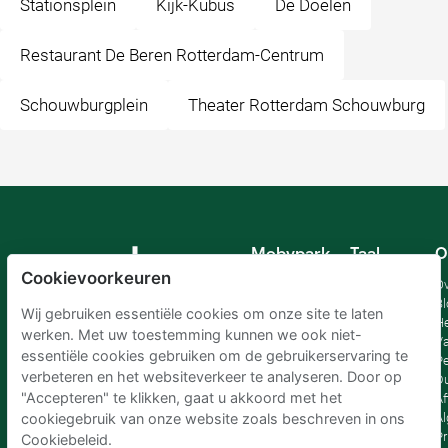
Stationsplein
Kijk-Kubus
De Doelen
Restaurant De Beren Rotterdam-Centrum
Schouwburgplein
Theater Rotterdam Schouwburg
Mobypark
Taal
O
B.V.
Cookievoorkeuren
Duits
Ov
Engels
Bl
Wij gebruiken essentiële cookies om onze site te laten
Spaans
H
werken. Met uw toestemming kunnen we ook niet-
Frankrijk
Va
essentiële cookies gebruiken om de gebruikerservaring te
Italiaans
Pe
verbeteren en het websiteverkeer te analyseren. Door op
Nederlands
D
"Accepteren" te klikken, gaat u akkoord met het
Af
A
cookiegebruik van onze website zoals beschreven in ons
Pr
Cookiebeleid.