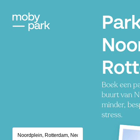
Par
Noor
Rot
Boek een pa
buurt van N
minder, besp
stress.