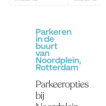
Parkeren
P
in de
P
buurt
van
Noordplein,
Rotterdam
Parkeeropties
bij