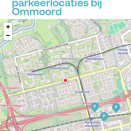
parkeerlocaties bij
Ommoord
+
−
P
P
P