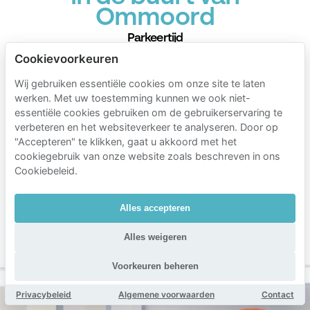
Ommoord
Parkeertijd
Cookievoorkeuren
Mobypark parkeertarieven
1 uur parkeren
Wij gebruiken essentiële cookies om onze site te laten
werken. Met uw toestemming kunnen we ook niet-
€ 1.06
van
essentiële cookies gebruiken om de gebruikerservaring te
24 uur parkeren
verbeteren en het websiteverkeer te analyseren. Door op
"Accepteren" te klikken, gaat u akkoord met het
€ 9.72
van
cookiegebruik van onze website zoals beschreven in ons
1 week parkeren
Cookiebeleid.
€ 30.00
van
1 maand parkeren
Alles accepteren
€ 100.00
van
Alles weigeren
Min. duur 1 uur
Voorkeuren beheren
Privacybeleid
Algemene voorwaarden
Contact