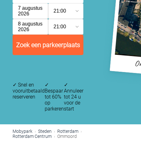
7 augustus
21:00
2026
8 augustus
21:00
2026
Zoek een parkeerplaats
O
✓
Snel en
✓
✓
vooruitbetaald
Bespaar
Annuleer
reserveren
tot 60%
tot 24 u
op
voor de
parkeren
start
Mobypark
Steden
Rotterdam
Rotterdam Centrum
Ommoord