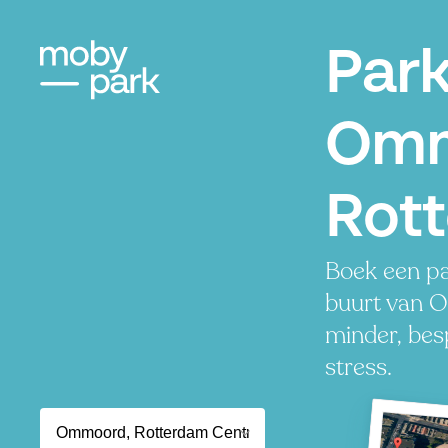
Par
Omm
Rot
Boek een pa
buurt van 
minder, besp
stress.