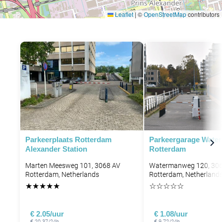
Leaflet
|
©
OpenStreetMap
contributors
Parkeerplaats Rotterdam
Parkeergarage Wat
Alexander​ Station
Rotterdam
Marten Meesweg 101, 3068 AV
Watermanweg 120, 30
Rotterdam, Netherlands
Rotterdam, Netherland
★
★
★
★
★
☆
☆
☆
☆
☆
€ 2.05/uur
€ 1.08/uur
€ 20.37/24h
€ 9.72/24h