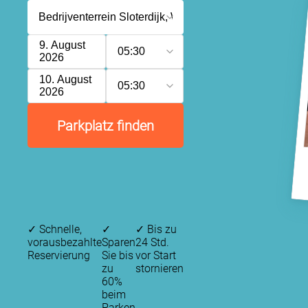
9. August
05:30
2026
10. August
05:30
2026
Parkplatz finden
✓
Schnelle,
✓
✓
Bis zu
vorausbezahlte
Sparen
24 Std.
Reservierung
Sie bis
vor Start
zu
stornieren
60%
beim
Parken