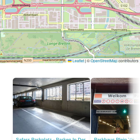
Leaflet
|
©
OpenStreetMap
contributors
P
Safars Parkplatz - Parken In Der
Parkhaus Plein ’40-’4