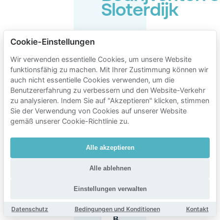
Sloterdijk
Cookie-Einstellungen
Was
kostet
Wir verwenden essentielle Cookies, um unsere Website
P+R
funktionsfähig zu machen. Mit Ihrer Zustimmung können wir
Sloterdijk
(24-
auch nicht essentielle Cookies verwenden, um die
Stunden-
Benutzererfahrung zu verbessern und den Website-Verkehr
Parken)?
zu analysieren. Indem Sie auf "Akzeptieren" klicken, stimmen
Sie der Verwendung von Cookies auf unserer Website
gemäß unserer Cookie-Richtlinie zu.
Wie
lange
kann ich
Alle akzeptieren
bei P+R
Sloterdijk
parken?
Alle ablehnen
Einstellungen verwalten
Ist das Parken
auf der Straße
Datenschutz
Bedingungen und Konditionen
Kontakt
rund um das
Bedrijventerrein