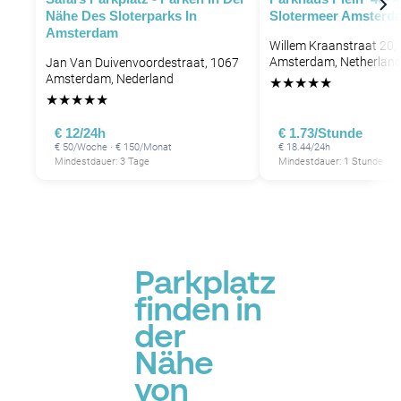
Nähe Des Sloterparks In
Slotermeer Amsterd
Amsterdam
Willem Kraanstraat 20
Amsterdam, Netherlan
Jan Van Duivenvoordestraat, 1067
Amsterdam, Nederland
★
★
★
★
★
P
★
★
★
★
★
€ 12/24h
€ 1.73/Stunde
€ 50/Woche · € 150/Monat
€ 18.44/24h
Mindestdauer: 3 Tage
Mindestdauer: 1 Stunde
P
P
P
Parkplatz
P
P
finden in
P
P
der
Nähe
von