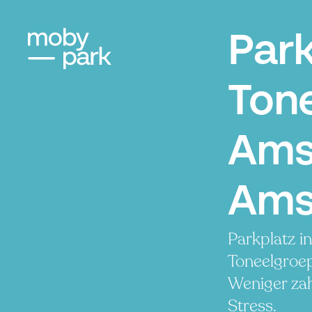
Par
Ton
Ams
Ams
Parkplatz i
Toneelgroe
Weniger zah
Stress.