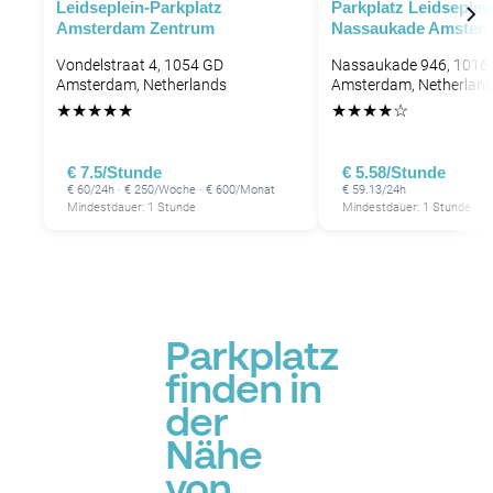
P
Leidseplein-Parkplatz
Parkplatz Leidseplei
Amsterdam Zentrum
Nassaukade Amster
P
Vondelstraat 4, 1054 GD
Nassaukade 946, 1016
P
P
P
P
Amsterdam, Netherlands
Amsterdam, Netherlan
★
★
★
★
★
★
★
★
★
☆
P
P
P
€ 7.5/Stunde
€ 5.58/Stunde
P
P
€ 60/24h · € 250/Woche · € 600/Monat
€ 59.13/24h
Mindestdauer: 1 Stunde
Mindestdauer: 1 Stunde
P
Parkplatz
finden in
der
Nähe
von