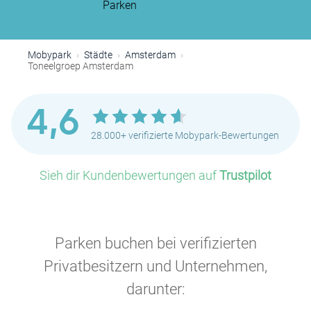
Parken
Mobypark
Städte
Amsterdam
P
P
Toneelgroep Amsterdam
P
4,6
28.000+ verifizierte Mobypark-Bewertungen
P
Sieh dir Kundenbewertungen auf
Trustpilot
P
P
P
P
P
Parken buchen bei verifizierten
P
P
Privatbesitzern und Unternehmen,
darunter:
P
P