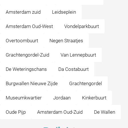
Amsterdam zuid
Leidseplein
Amsterdam Oud-West
Vondelparkbuurt
Overtoombuurt
Negen Straatjes
Grachtengordel-Zuid
Van Lennepbuurt
De Weteringschans
Da Costabuurt
Burgwallen Nieuwe Zijde
Grachtengordel
Museumkwartier
Jordaan
Kinkerbuurt
Oude Pijp
Amsterdam Oud-Zuid
De Wallen