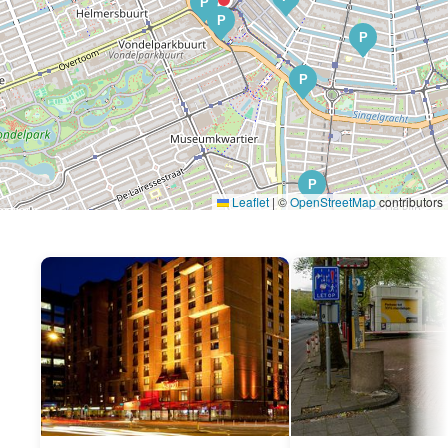
P
P
P
P
P
Leaflet
|
©
OpenStreetMap
contributors
P
P
P
P
P