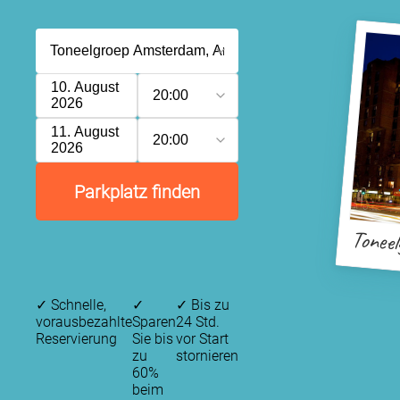
10. August
20:00
2026
11. August
20:00
2026
Parkplatz finden
Tonee
✓
Schnelle,
✓
✓
Bis zu
vorausbezahlte
Sparen
24 Std.
Reservierung
Sie bis
vor Start
zu
stornieren
60%
beim