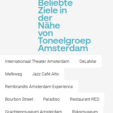
Beliebte
Ziele in
der
Nähe
von
Toneelgroep
Amsterdam
Internationaal Theater Amsterdam
DeLaMar
Melkweg
Jazz Café Alto
Rembrandts Amsterdam Experience
Bourbon Street
Paradiso
Restaurant RED
Grachtenmuseum Amsterdam
Rijksmuseum