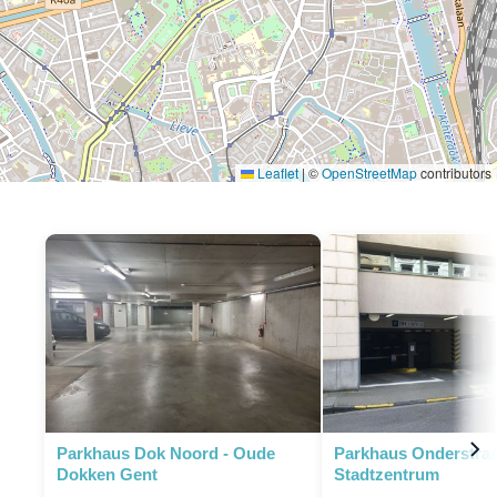
Leaflet
|
©
OpenStreetMap
contributors
P
Parkhaus Dok Noord - Oude
Parkhaus Onderstraa
Dokken Gent
Stadtzentrum