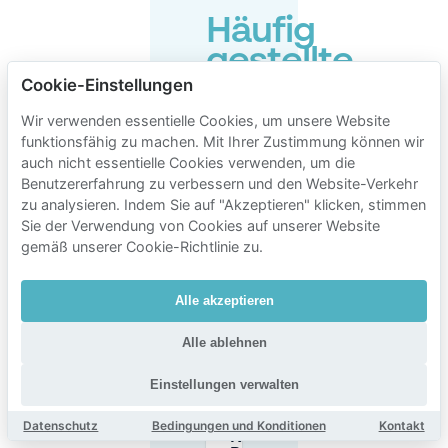
Häufig
gestellte
Fragen
Cookie-Einstellungen
zum
Wir verwenden essentielle Cookies, um unsere Website
funktionsfähig zu machen. Mit Ihrer Zustimmung können wir
Parken
auch nicht essentielle Cookies verwenden, um die
in
Benutzererfahrung zu verbessern und den Website-Verkehr
der
zu analysieren. Indem Sie auf "Akzeptieren" klicken, stimmen
Sie der Verwendung von Cookies auf unserer Website
Nähe
gemäß unserer Cookie-Richtlinie zu.
von
Kompass
Alle akzeptieren
Klub
Alle ablehnen
Einstellungen verwalten
Hat das
Kompass
Datenschutz
Bedingungen und Konditionen
Kontakt
Klub