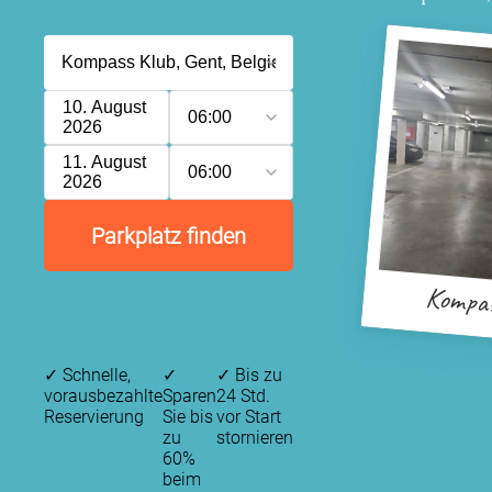
10. August
06:00
2026
11. August
06:00
2026
Parkplatz finden
Kompas
✓
Schnelle,
✓
✓
Bis zu
vorausbezahlte
Sparen
24 Std.
Reservierung
Sie bis
vor Start
zu
stornieren
60%
beim