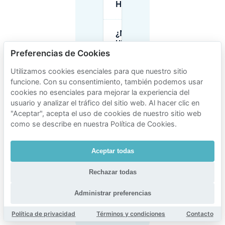
Haghoek?
¿Necesito
un
permiso
Preferencias de Cookies
de
residente
Utilizamos cookies esenciales para que nuestro sitio
para
funcione. Con su consentimiento, también podemos usar
aparcar
cookies no esenciales para mejorar la experiencia del
en
Haghoek?
usuario y analizar el tráfico del sitio web. Al hacer clic en
"Aceptar", acepta el uso de cookies de nuestro sitio web
como se describe en nuestra Política de Cookies.
¿Hay plazas
de
aparcamiento
Aceptar todas
solo para
vehículos
Rechazar todas
eléctricos
cerca de
Haghoek?
Administrar preferencias
Política de privacidad
Términos y condiciones
Contacto