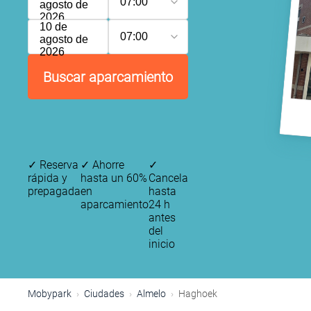
07:00
agosto de
2026
10 de
07:00
agosto de
2026
Buscar aparcamiento
✓
Reserva
✓
Ahorre
✓
rápida y
hasta un 60%
Cancela
prepagada
en
hasta
aparcamiento
24 h
antes
del
inicio
Mobypark
Ciudades
Almelo
Haghoek