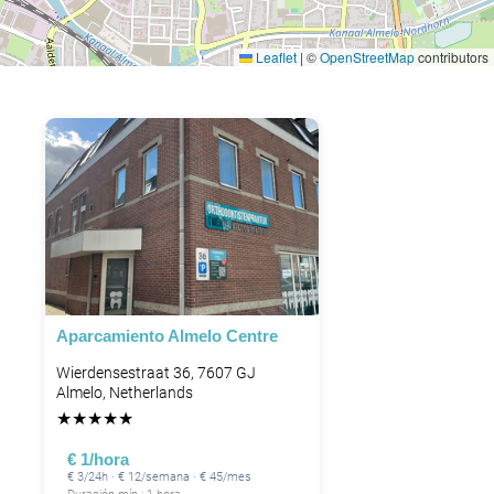
Leaflet
|
©
OpenStreetMap
contributors
P
Aparcamiento Almelo Centre
Wierdensestraat 36, 7607 GJ
Almelo, Netherlands
★
★
★
★
★
€ 1/hora
€ 3/24h · € 12/semana · € 45/mes