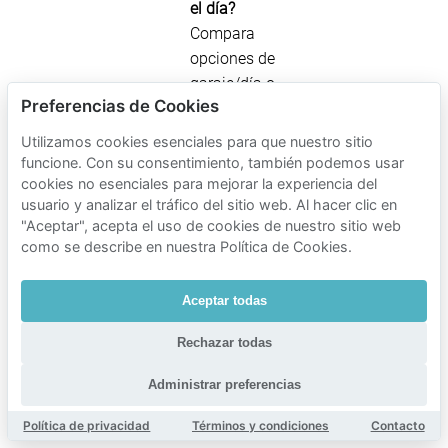
el día?
Compara
opciones de
garaje/día o
Preferencias de Cookies
reserva un
espacio
Utilizamos cookies esenciales para que nuestro sitio
privado con
funcione. Con su consentimiento, también podemos usar
antelación.
cookies no esenciales para mejorar la experiencia del
usuario y analizar el tráfico del sitio web. Al hacer clic en
¿Carga de EV?
"Aceptar", acepta el uso de cookies de nuestro sitio web
Considera las
como se describe en nuestra Política de Cookies.
vías de carga
solo para
Aceptar todas
cargar y no
asumas que
Rechazar todas
un espacio
estará libre.
Administrar preferencias
¿Fin de
Política de privacidad
Términos y condiciones
Contacto
semana o