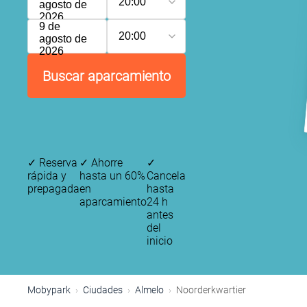
20:00
agosto de
2026
9 de
20:00
agosto de
2026
Buscar aparcamiento
✓
Reserva
✓
Ahorre
✓
rápida y
hasta un 60%
Cancela
prepagada
en
hasta
aparcamiento
24 h
antes
del
inicio
Mobypark
Ciudades
Almelo
Noorderkwartier