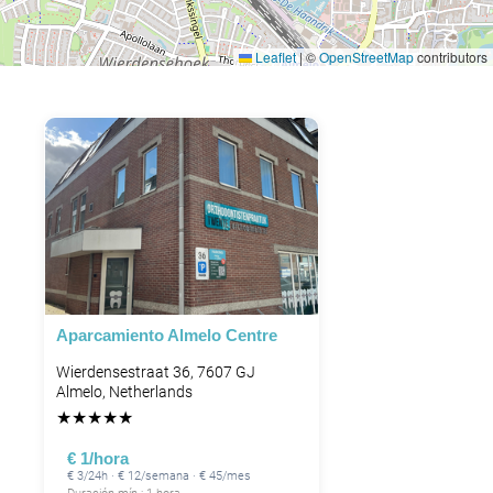
Leaflet
|
©
OpenStreetMap
contributors
P
Aparcamiento Almelo Centre
Wierdensestraat 36, 7607 GJ
Almelo, Netherlands
★
★
★
★
★
€ 1/hora
€ 3/24h · € 12/semana · € 45/mes