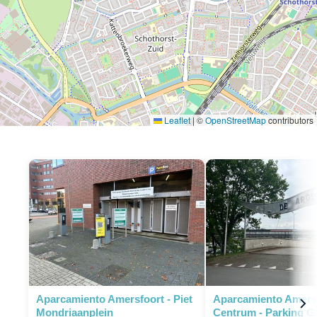
Leaflet
|
©
OpenStreetMap
contributors
P
P
Aparcamiento Amersfoort - Piet
Aparcamiento Amers
Mondriaanplein
Centrum - Parking G