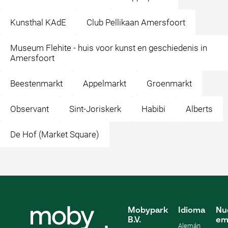
Kunsthal KAdE
Club Pellikaan Amersfoort
Museum Flehite - huis voor kunst en geschiedenis in
Amersfoort
Beestenmarkt
Appelmarkt
Groenmarkt
Observant
Sint-Joriskerk
Habibi
Alberts
De Hof (Market Square)
Mobypark
Idioma
Nu
B.V.
em
Alemán