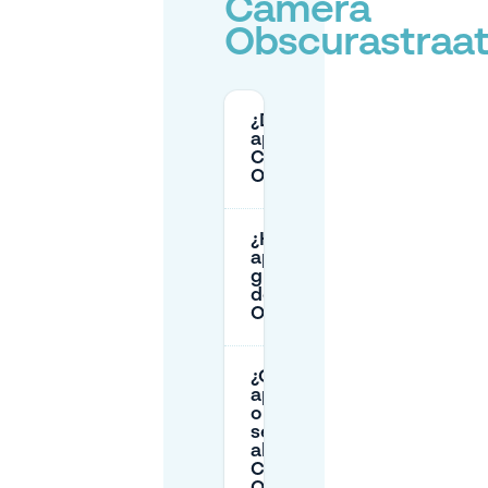
Camera
Obscurastraa
¿Dónde puedo
aparcar en
Camera
Obscurastraat?
¿Hay
aparcamiento
gratuito cerca
de Camera
Obscurastraat?
¿Qué zonas de
aparcamiento
o restricciones
se aplican
alrededor de
Camera