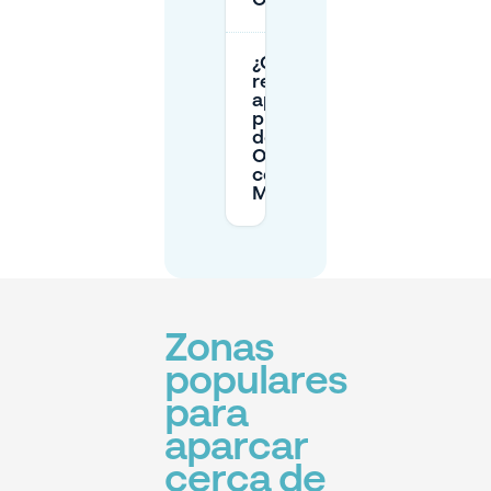
Obscurastraat?
¿Cómo puedo
reservar un
aparcamiento
privado cerca
de Camera
Obscurastraat
con
Mobypark?
Zonas
populares
para
aparcar
cerca de