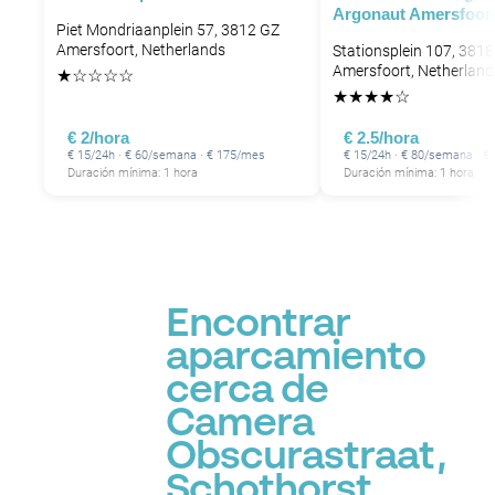
Argonaut Amersfoort
Piet Mondriaanplein 57, 3812 GZ
Amersfoort, Netherlands
Stationsplein 107, 3818
Amersfoort, Netherland
★
☆
☆
☆
☆
★
★
★
★
☆
€ 2/hora
€ 2.5/hora
€ 15/24h · € 60/semana · € 175/mes
€ 15/24h · € 80/semana · €
Duración mínima: 1 hora
Duración mínima: 1 hora
Encontrar
aparcamiento
cerca de
Camera
Obscurastraat,
Schothorst