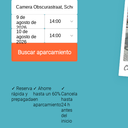
9 de
14:00
agosto de
2026
10 de
14:00
agosto de
2026
Buscar aparcamiento
C
✓
Reserva
✓
Ahorre
✓
rápida y
hasta un 60%
Cancela
prepagada
en
hasta
aparcamiento
24 h
antes
del
inicio