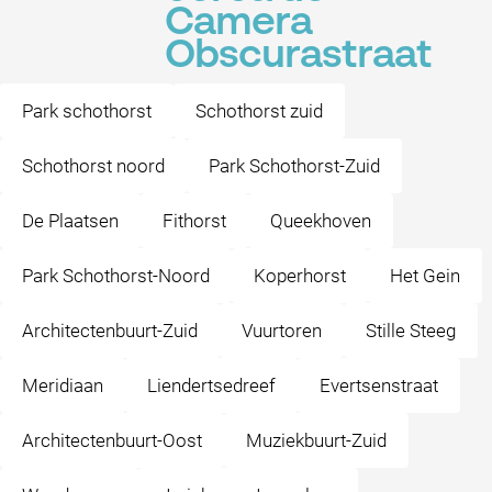
Camera
Obscurastraat
Park schothorst
Schothorst zuid
Schothorst noord
Park Schothorst-Zuid
De Plaatsen
Fithorst
Queekhoven
Park Schothorst-Noord
Koperhorst
Het Gein
Architectenbuurt-Zuid
Vuurtoren
Stille Steeg
Meridiaan
Liendertsedreef
Evertsenstraat
Architectenbuurt-Oost
Muziekbuurt-Zuid