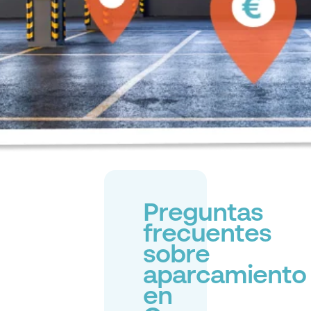
Preguntas
frecuentes
sobre
aparcamiento
en