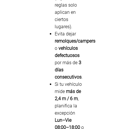
reglas solo
aplican en
ciertos
lugares).
Evita dejar
remolques/campers
o
vehículos
defectuosos
por más de
3
días
consecutivos
.
Si tu vehículo
mide
más de
2,4 m / 6 m
,
planifica la
excepción
Lun–Vie
08:00–18:00
o