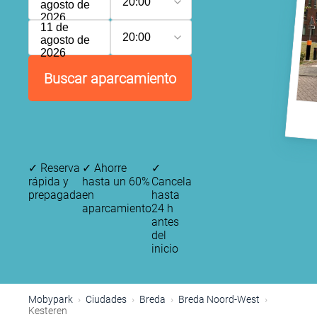
20:00
agosto de
2026
11 de
20:00
agosto de
2026
Buscar aparcamiento
✓
Reserva
✓
Ahorre
✓
rápida y
hasta un 60%
Cancela
prepagada
en
hasta
aparcamiento
24 h
antes
del
inicio
Mobypark
Ciudades
Breda
Breda Noord-West
Kesteren