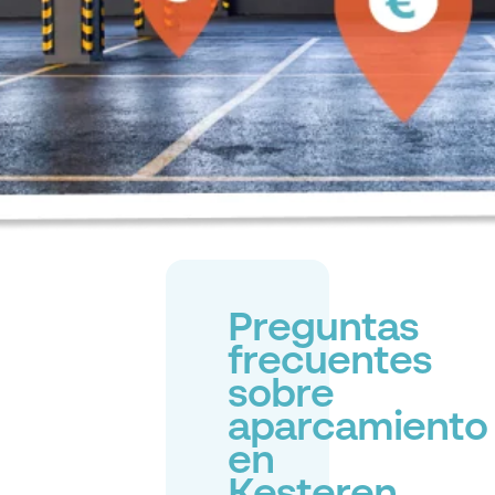
Preguntas
frecuentes
sobre
aparcamiento
en