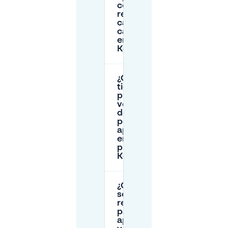
con un
remolque,
camper o
caravana
en
Kesteren?
¿Cuánto
tiempo
puede un
vehículo
defectuoso
permanecer
aparcado
en la vía
pública en
Kesteren?
¿Cuáles
son las
reglas
para
aparcar