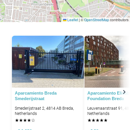
Leaflet
|
©
OpenStreetMap
contributors
Aparcamiento Breda
Aparcamiento Elisab
Smederijstraat
Foundation Breda
Smederijstraat 2, 4814 AB Breda,
Leuvenaarstraat 91, 48
Netherlands
Netherlands
★
★
★
★
☆
★
★
★
★
★