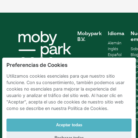
Mobypark
Idioma
Nu
B.V.
em
Alemán
Inglés
Sob
Español
Blo
Francia
Help
Preferencias de Cookies
Italiano
Tra
Holandés
Pre
Utilizamos cookies esenciales para que nuestro sitio
Sost
funcione. Con su consentimiento, también podemos usar
Afil
cookies no esenciales para mejorar la experiencia del
Con
usuario y analizar el tráfico del sitio web. Al hacer clic en
lega
Polí
"Aceptar", acepta el uso de cookies de nuestro sitio web
priv
como se describe en nuestra Política de Cookies.
Pref
con
Aceptar todas
Parking Madrid La Latina
|
Parking Madrid Bilbao
|
Rechazar todas