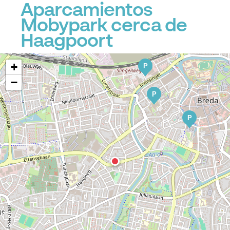
Aparcamientos
Mobypark cerca de
P
Haagpoort
+
P
−
P
P