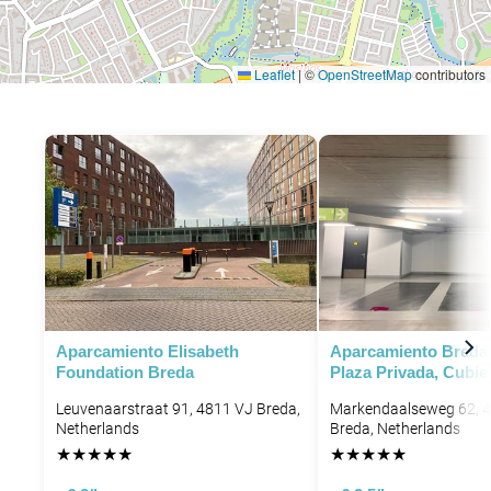
Leaflet
|
©
OpenStreetMap
contributors
Aparcamiento Elisabeth
Aparcamiento Breda 
Foundation Breda
Plaza Privada, Cubie
Leuvenaarstraat 91, 4811 VJ Breda,
Markendaalseweg 62, 
Netherlands
Breda, Netherlands
★
★
★
★
★
★
★
★
★
★