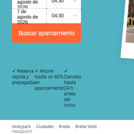
04:30
agosto de
2026
7 de
04:30
agosto de
2026
Buscar aparcamiento
✓
Reserva
✓
Ahorre
✓
rápida y
hasta un 60%
Cancela
prepagada
en
hasta
aparcamiento
24 h
antes
del
inicio
Mobypark
Ciudades
Breda
Breda West
Haagpoort