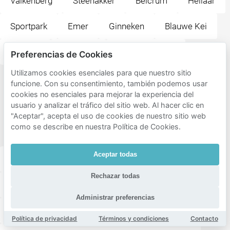
Valkenberg
Steenakker
Belcrum
Heilaar
Sportpark
Emer
Ginneken
Blauwe Kei
Krogten
Biesdonk
Doornbos-Linie
Preferencias de Cookies
Utilizamos cookies esenciales para que nuestro sitio
Destinos
funcione. Con su consentimiento, también podemos usar
cookies no esenciales para mejorar la experiencia del
populares
usuario y analizar el tráfico del sitio web. Al hacer clic en
cercanos
"Aceptar", acepta el uso de cookies de nuestro sitio web
como se describe en nuestra Política de Cookies.
Haagpoort
Aceptar todas
Dr. Struyckenplein
Griekse Taverna Tasos
Rechazar todas
Van Sonsbeeck park
Graaf Hendrik III Plein
Administrar preferencias
Restaurant Red Apple
Brasserie Bardot Breda
Política de privacidad
Términos y condiciones
Contacto