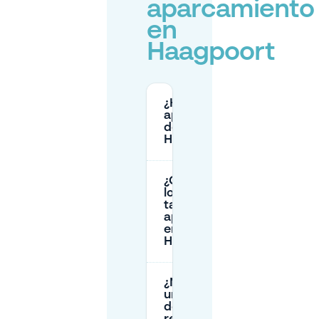
aparcamiento
en
Haagpoort
¿Hay
aparcamiento
de pago en
Haagpoort?
¿Cuáles son
los horarios y
tarifas de
aparcamiento
en
Haagpoort?
¿Necesito
un permiso
de