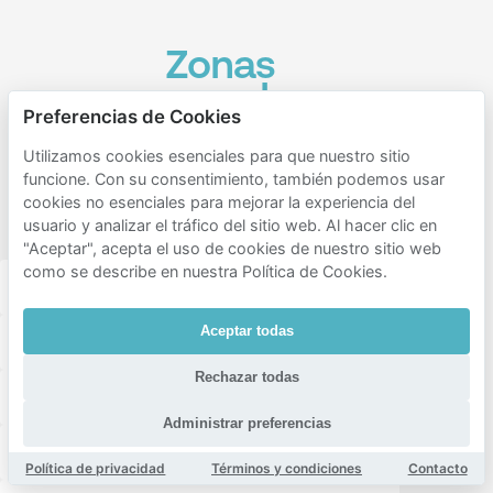
Zonas
populares
Preferencias de Cookies
para
aparcar
Utilizamos cookies esenciales para que nuestro sitio
funcione. Con su consentimiento, también podemos usar
cerca de
cookies no esenciales para mejorar la experiencia del
Zandberg
usuario y analizar el tráfico del sitio web. Al hacer clic en
"Aceptar", acepta el uso de cookies de nuestro sitio web
como se describe en nuestra Política de Cookies.
Breda centrum
Breda oost
Breda noord
Aceptar todas
Sportpark
Blauwe Kei
Ginneken
Chasse
Rechazar todas
Valkenberg
Haagpoort
Schorsmolen
Administrar preferencias
Overakker
Ypelaar
Tuinzigt
Heuvel
Política de privacidad
Términos y condiciones
Contacto