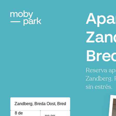
Apa
Zan
Bre
Reserva ap
Zandberg. 
sin estrés.
8 de