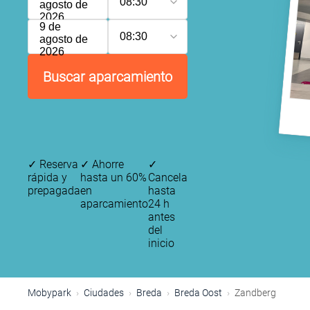
08:30
agosto de
2026
9 de
08:30
agosto de
2026
Buscar aparcamiento
✓
Reserva
✓
Ahorre
✓
rápida y
hasta un 60%
Cancela
prepagada
en
hasta
aparcamiento
24 h
antes
del
inicio
Mobypark
Ciudades
Breda
Breda Oost
Zandberg