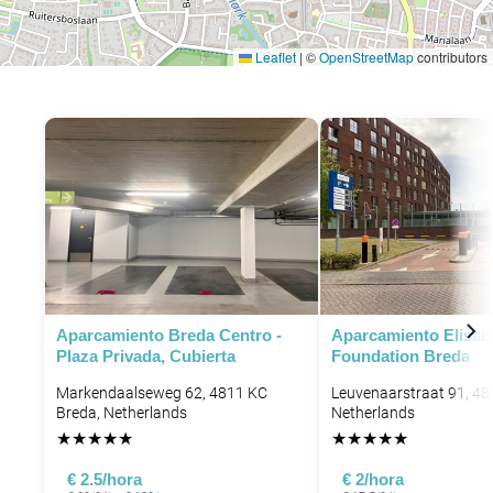
Leaflet
|
©
OpenStreetMap
contributors
Aparcamiento Breda Centro -
Aparcamiento Elisab
Plaza Privada, Cubierta
Foundation Breda
Markendaalseweg 62, 4811 KC
Leuvenaarstraat 91, 48
Breda, Netherlands
Netherlands
★
★
★
★
★
★
★
★
★
★
€ 2.5/hora
€ 2/hora