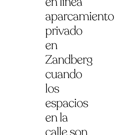
en línea
aparcamiento
privado
en
Zandberg
cuando
los
espacios
en la
calle son