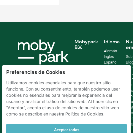
Mobypark
Idioma
Nu
B.V.
em
Alemán
Inglés
Sob
Español
Blo
Francia
Help
Preferencias de Cookies
Italiano
Tra
Holandés
Pre
Utilizamos cookies esenciales para que nuestro sitio
Sost
funcione. Con su consentimiento, también podemos usar
Afil
cookies no esenciales para mejorar la experiencia del
Con
usuario y analizar el tráfico del sitio web. Al hacer clic en
lega
Polí
"Aceptar", acepta el uso de cookies de nuestro sitio web
priv
como se describe en nuestra Política de Cookies.
Pref
con
Aceptar todas