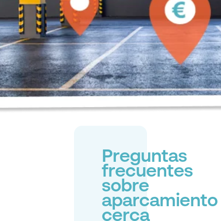
Preguntas
frecuentes
sobre
aparcamiento
cerca