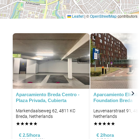
Leaflet
|
©
OpenStreetMap
contributors
Aparcamiento Breda Centro -
Aparcamiento Elisab
Plaza Privada, Cubierta
Foundation Breda
Markendaalseweg 62, 4811 KC
Leuvenaarstraat 91, 48
Breda, Netherlands
Netherlands
★
★
★
★
★
★
★
★
★
★
€ 2.5/hora
€ 2/hora