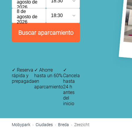
18:30
agosto de
2026
8 de
18:30
agosto de
2026
Buscar aparcamiento
✓
Reserva
✓
Ahorre
✓
rápida y
hasta un 60%
Cancela
prepagada
en
hasta
aparcamiento
24 h
antes
del
inicio
Mobypark
Ciudades
Breda
Zeezicht