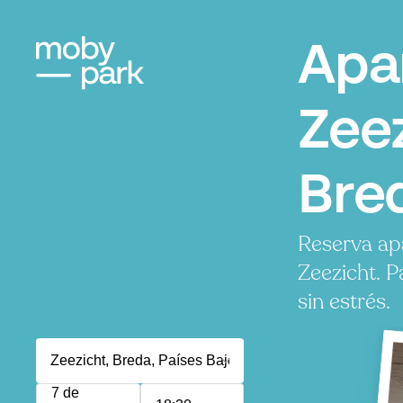
Apa
Zeez
Bre
Reserva ap
Zeezicht. 
sin estrés.
7 de