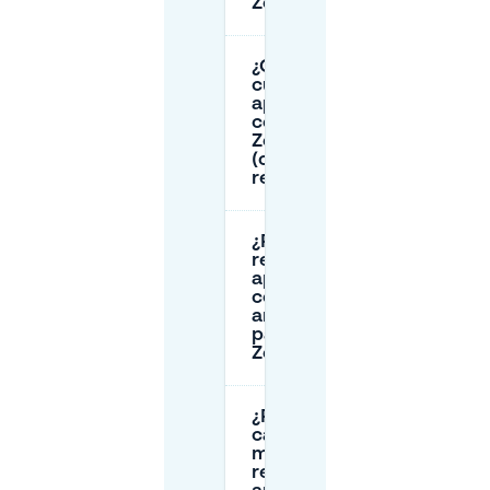
Zeezicht?
¿Cuánto
cuesta
aparcar
cerca de
Zeezicht
(calle vs
reservado)?
¿Puedo
reservar
aparcamiento
con
antelación
para
Zeezicht?
¿Puedo
cancelar o
modificar mi
reserva de