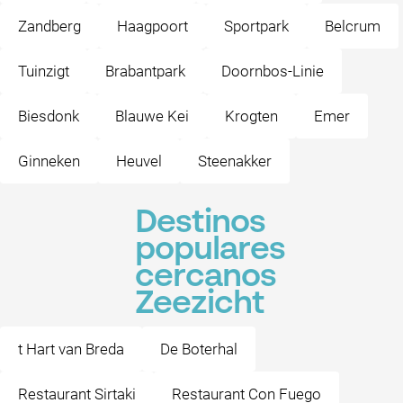
Zandberg
Haagpoort
Sportpark
Belcrum
Tuinzigt
Brabantpark
Doornbos-Linie
Biesdonk
Blauwe Kei
Krogten
Emer
Ginneken
Heuvel
Steenakker
Destinos
populares
cercanos
Zeezicht
t Hart van Breda
De Boterhal
Restaurant Sirtaki
Restaurant Con Fuego