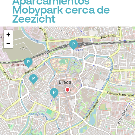
Aparcamientos
Mobypark cerca de
Zeezicht
+
−
P
P
P
P