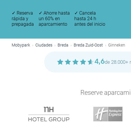
✓
Reserva
✓
Ahorre hasta
✓
Cancela
rápida y
un 60% en
hasta 24 h
prepagada
aparcamiento
antes del inicio
Mobypark
Ciudades
Breda
Breda Zuid-Oost
Ginneken
4,6
de 28.000+ 
P
Reserve aparcamien
P