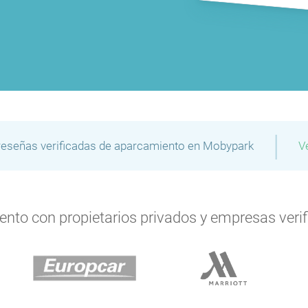
|
reseñas verificadas de aparcamiento en Mobypark
V
P
to con propietarios privados y empresas verifi
P