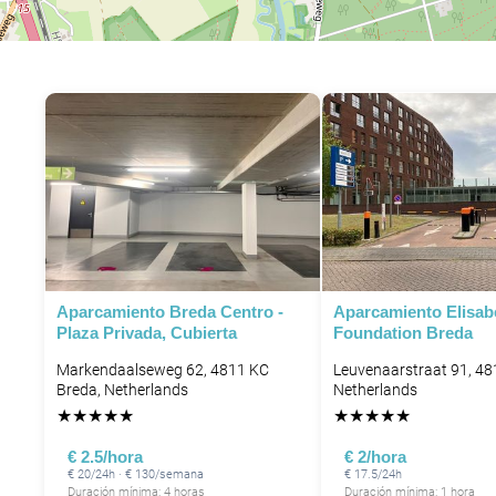
Aparcamiento Breda Centro -
Aparcamiento Elisab
Plaza Privada, Cubierta
Foundation Breda
Markendaalseweg 62, 4811 KC
Leuvenaarstraat 91, 48
Breda, Netherlands
Netherlands
★
★
★
★
★
★
★
★
★
★
€ 2.5/hora
€ 2/hora
€ 20/24h · € 130/semana
€ 17.5/24h
Duración mínima: 4 horas
Duración mínima: 1 hora