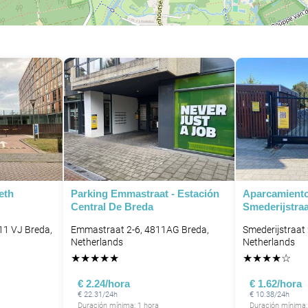
eth
Parking Emmastraat - Estación
Aparcamient
Central De Breda
Smederijstraa
11 VJ Breda,
Emmastraat 2-6, 4811AG Breda,
Smederijstraat
Netherlands
Netherlands
★
★
★
★
★
★
★
★
★
☆
€ 2.24/hora
€ 1.62/hora
€ 22.31/24h
€ 10.38/24h
Duración mínima: 1 hora
Duración mínima: