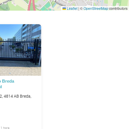
Leaflet
|
©
OpenStreetMap
contributors
o Breda
t
 2, 4814 AB Breda,
 1 hora