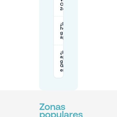
Van
Coothplein
24?
¿Desde qué
hora es
gratuito el
aparcamiento?
¿Hay
aparcamiento
gratuito en
Ginnekweg
en Breda?
Zonas
populares