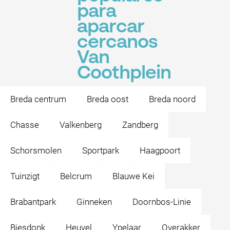
para
aparcar
cercanos
Van
Coothplein
Breda centrum
Breda oost
Breda noord
Chasse
Valkenberg
Zandberg
Schorsmolen
Sportpark
Haagpoort
Tuinzigt
Belcrum
Blauwe Kei
Brabantpark
Ginneken
Doornbos-Linie
Biesdonk
Heuvel
Ypelaar
Overakker