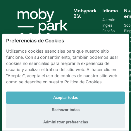
Mobypark
Idioma
Nu
B.V.
em
Alemán
Inglés
Sob
Español
Blo
Francia
Help
Preferencias de Cookies
Italiano
Tra
Holandés
Pre
Utilizamos cookies esenciales para que nuestro sitio
Sost
funcione. Con su consentimiento, también podemos usar
Afil
cookies no esenciales para mejorar la experiencia del
Con
usuario y analizar el tráfico del sitio web. Al hacer clic en
lega
Polí
"Aceptar", acepta el uso de cookies de nuestro sitio web
priv
como se describe en nuestra Política de Cookies.
Pref
con
Aceptar todas
Parking Madrid La Latina
|
Parking Madrid Bilbao
|
Rechazar todas
Parking Madrid AtochaPaíses Bajos
|
Parking Amsterdam
|
Parking Bruselas
|
Parking La Haya
Administrar preferencias