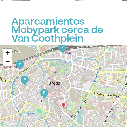
Aparcamientos
Mobypark cerca de
Van Coothplein
P
+
−
P
P
P