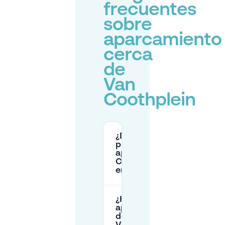
frecuentes
sobre
aparcamiento
cerca
de
Van
Coothplein
¿Dónde
puedo
aparcar en
Coothplein
en Breda?
¿Hay
aparcamiento
de pago en