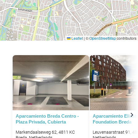
Leaflet
|
©
OpenStreetMap
contributors
Aparcamiento Breda Centro -
Aparcamiento Elisab
Plaza Privada, Cubierta
Foundation Breda
Markendaalseweg 62, 4811 KC
Leuvenaarstraat 91, 48
Breda, Netherlands
Netherlands