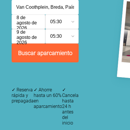
8 de
05:30
agosto de
2026
9 de
05:30
agosto de
2026
Buscar aparcamiento
✓
Reserva
✓
Ahorre
✓
rápida y
hasta un 60%
Cancela
prepagada
en
hasta
aparcamiento
24 h
antes
del
inicio