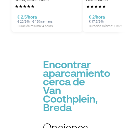
★
★
★
★
★
★
★
★
★
★
€ 2.5/hora
€ 2/hora
€ 20/24h · € 130/semana
€ 17.5/24h
Duración mínima: 4 hours
Duración mínima: 1 hora
Encontrar
aparcamiento
cerca de
Van
Coothplein,
Breda