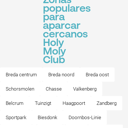
Zonas
populares
para
aparcar
cercanos
Holy
Moly
Club
Breda centrum
Breda noord
Breda oost
Schorsmolen
Chasse
Valkenberg
Belcrum
Tuinzigt
Haagpoort
Zandberg
Sportpark
Biesdonk
Doornbos-Linie