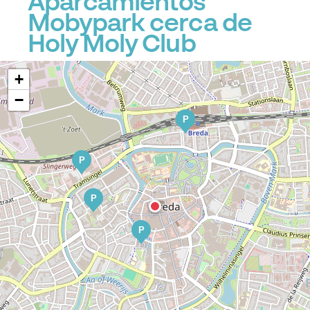
Aparcamientos
Mobypark cerca de
Holy Moly Club
+
−
P
P
P
P