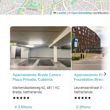
Leaflet
|
©
OpenStreetMap
contributors
Aparcamiento Breda Centro -
Aparcamiento Elisab
Plaza Privada, Cubierta
Foundation Breda
Markendaalseweg 62, 4811 KC
Leuvenaarstraat 91, 48
Breda, Netherlands
Netherlands
★
★
★
★
★
★
★
★
★
★
€ 2.5/hora
€ 2/hora