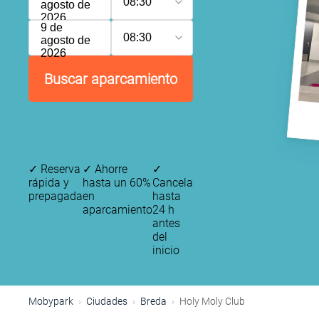
08:30
agosto de
2026
9 de
08:30
agosto de
2026
Buscar aparcamiento
✓
Reserva
✓
Ahorre
✓
rápida y
hasta un 60%
Cancela
prepagada
en
hasta
aparcamiento
24 h
antes
del
inicio
Mobypark
Ciudades
Breda
Holy Moly Club