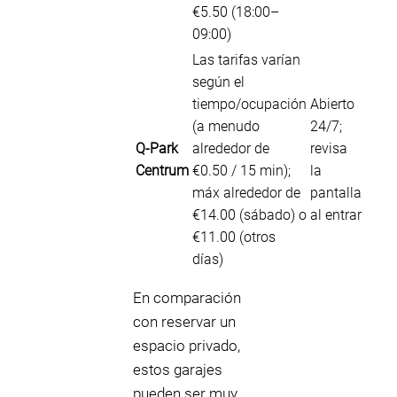
€5.50 (18:00–
09:00)
Las tarifas varían
según el
tiempo/ocupación
Abierto
(a menudo
24/7;
Q-Park
alrededor de
revisa
Centrum
€0.50 / 15 min);
la
máx alrededor de
pantalla
€14.00 (sábado) o
al entrar
€11.00 (otros
días)
En comparación
con reservar un
espacio privado,
estos garajes
pueden ser muy