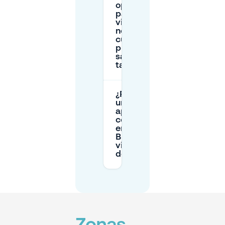
opción
para una
visita
nocturna
cuando
puedas
salir
tarde?
¿Puedo obtener
un
aparcamiento
con descuento
en el centro de
Breda como
visitante/titular
de permiso?