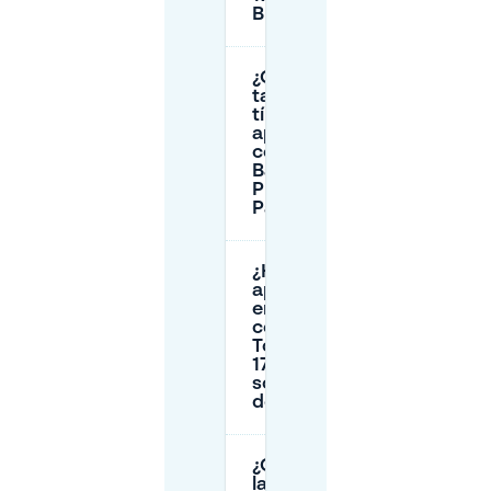
Breda?
¿Cuáles son las
tarifas públicas
típicas para los
aparcamientos
cercanos (De
Barones/De
Prins/Chassé/Q-
Park Centrum)?
¿Hay
aparcamiento
en la calle
cerca de
Torenstraat
17 y cuáles
son las reglas
de las zonas?
¿Cuál es
la mejor