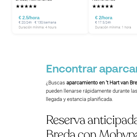
★
★
★
★
★
★
★
★
★
★
€ 2.5/hora
€ 2/hora
€ 20/24h · € 130/semana
€ 17.5/24h
Duración mínima: 4 hours
Duración mínima: 1 hora
Encontrar aparcam
¿Buscas
aparcamiento en 't Hart van Br
pueden llenarse rápidamente durante las
llegada y estancia planificada.
Reserva anticipada
Breda con Mobyp