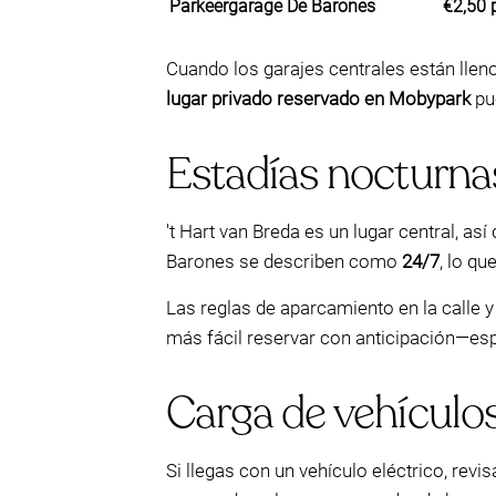
Parkeergarage De Barones
€2,50 
Cuando los garajes centrales están lleno
lugar privado reservado en Mobypark
pue
Estadías nocturnas
't Hart van Breda es un lugar central, a
Barones se describen como
24/7
, lo q
Las reglas de aparcamiento en la calle y
más fácil reservar con anticipación—espe
Carga de vehículo
Si llegas con un vehículo eléctrico, rev