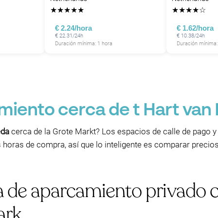
★
★
★
★
★
★
★
★
★
☆
€ 2.24/hora
€ 1.62/hora
€ 22.31/24h
€ 10.38/24h
Duración mínima: 1 hora
Duración mínima:
iento cerca de t Hart van
eda
cerca de la Grote Markt? Los espacios de calle de pago y
 horas de compra, así que lo inteligente es comparar precios
 de aparcamiento privado ce
ark