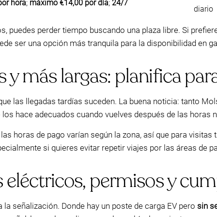
por hora
;
máximo €14,00 por día
;
24/7
diario
s, puedes perder tiempo buscando una plaza libre. Si prefiere
de ser una opción más tranquila para la disponibilidad en ga
 y más largas: planifica para
sí que las llegadas tardías suceden. La buena noticia: tanto
ue los hace adecuados cuando vuelves después de las horas
 las horas de pago varían según la zona, así que para visitas
cialmente si quieres evitar repetir viajes por las áreas de p
s eléctricos, permisos y cu
isa la señalización. Donde hay un poste de carga EV pero
sin s