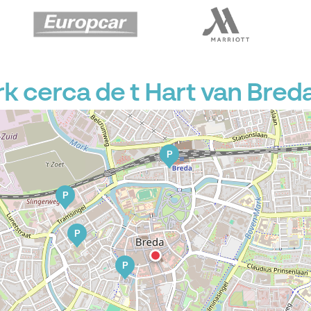
 cerca de t Hart van Bred
P
P
P
P