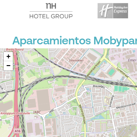
Aparcamientos Mobypark
+
−