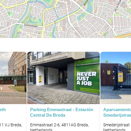
eth
Parking Emmastraat - Estación
Aparcamient
Central De Breda
Smederijstraa
11 VJ Breda,
Emmastraat 2-6, 4811AG Breda,
Smederijstraat
Netherlands
Netherlands