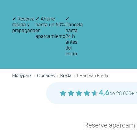
✓
Reserva
✓
Ahorre
✓
rápida y
hasta un 60%
Cancela
prepagada
en
hasta
aparcamiento
24 h
antes
del
inicio
Mobypark
Ciudades
Breda
t Hart van Breda
4,6
de 28.000+ 
Reserve aparcamien