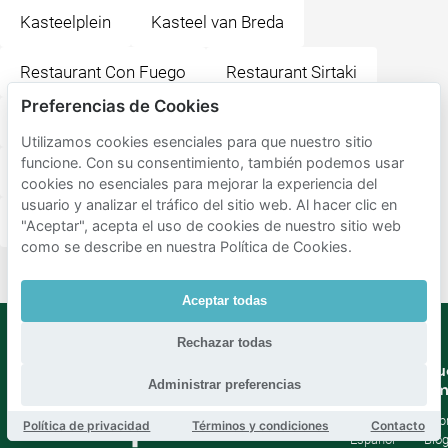
Kasteelplein
Kasteel van Breda
Restaurant Con Fuego
Restaurant Sirtaki
Preferencias de Cookies
t Hart van Breda
Grote Markt
Utilizamos cookies esenciales para que nuestro sitio
funcione. Con su consentimiento, también podemos usar
Grote Kerk Breda
Zeezicht
De Boterhal
cookies no esenciales para mejorar la experiencia del
usuario y analizar el tráfico del sitio web. Al hacer clic en
Da Attilio
"Aceptar", acepta el uso de cookies de nuestro sitio web
como se describe en nuestra Política de Cookies.
Aceptar todas
Rechazar todas
Mobypark
Idioma
Nu
Administrar preferencias
B.V.
em
Alemán
Inglés
Sob
Política de privacidad
Términos y condiciones
Contacto
Español
Blo