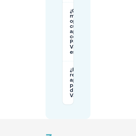
¿Cuál es la
mejor
opción
cuando
aparcar
cerca de
Park
Valkenberg
está lleno?
¿Puedo
reservar
aparcamiento
para todo el
día cerca de
Valkenberg?