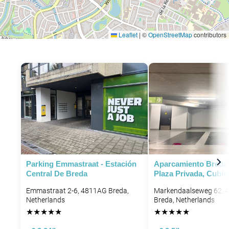
Leaflet
|
©
OpenStreetMap
contributors
Parking Emmastraat - Estación
Aparcamiento Breda 
Central De Breda
Plaza Privada, Cubie
Emmastraat 2-6, 4811AG Breda,
Markendaalseweg 62, 
Netherlands
Breda, Netherlands
★
★
★
★
★
★
★
★
★
★