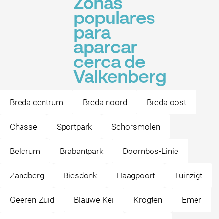
Zonas
populares
para
aparcar
cerca de
Valkenberg
Breda centrum
Breda noord
Breda oost
Chasse
Sportpark
Schorsmolen
Belcrum
Brabantpark
Doornbos-Linie
Zandberg
Biesdonk
Haagpoort
Tuinzigt
Geeren-Zuid
Blauwe Kei
Krogten
Emer