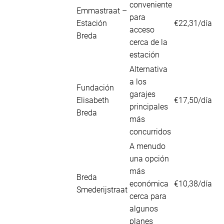
conveniente
Emmastraat –
para
Estación
€22,31/día
acceso
Breda
cerca de la
estación
Alternativa
a los
Fundación
garajes
Elisabeth
€17,50/día
principales
Breda
más
concurridos
A menudo
una opción
más
Breda
económica
€10,38/día
Smederijstraat
cerca para
algunos
planes