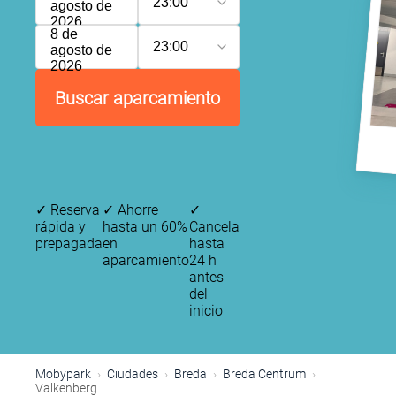
23:00
agosto de
2026
8 de
23:00
agosto de
2026
Buscar aparcamiento
✓
Reserva
✓
Ahorre
✓
rápida y
hasta un 60%
Cancela
prepagada
en
hasta
aparcamiento
24 h
antes
del
inicio
Mobypark
Ciudades
Breda
Breda Centrum
Valkenberg