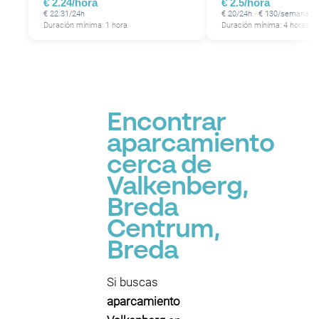
€ 2.24/hora
€ 2.5/hora
€ 22.31/24h
€ 20/24h · € 130/semana
Duración mínima: 1 hora
Duración mínima: 4 horas
Encontrar
aparcamiento
cerca de
Valkenberg,
Breda
Centrum,
Breda
Si buscas
aparcamiento