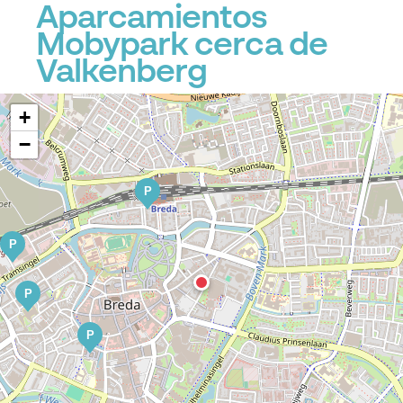
Aparcamientos
Mobypark cerca de
Valkenberg
+
−
P
P
P
P