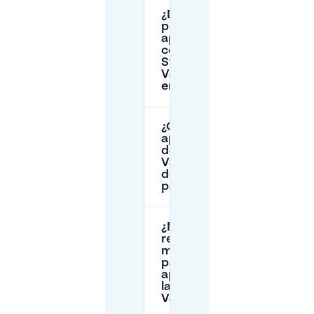
¿Dónde
puedo
aparcar
cerca de
Stadspark
Valkenberg
en Breda?
¿Qué costes de
aparcamiento
debo esperar en
Valkenberg (cerca
del
parque/estación)?
¿Necesito
registrar mi
matrícula
para
aparcar en
la calle en
Valkenberg?