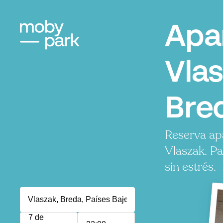
Apa
Vlas
Bre
Reserva ap
Vlaszak. P
sin estrés.
7 de