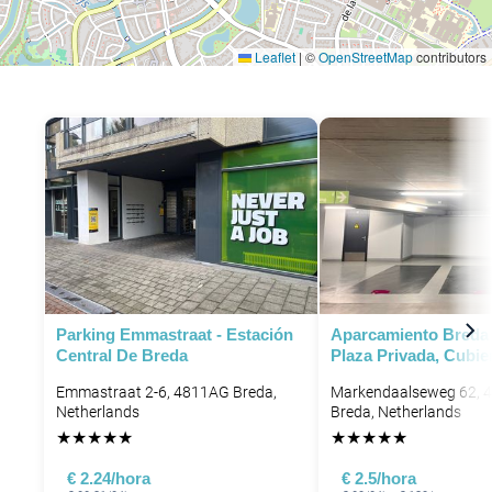
Leaflet
|
©
OpenStreetMap
contributors
Parking Emmastraat - Estación
Aparcamiento Breda 
Central De Breda
Plaza Privada, Cubie
Emmastraat 2-6, 4811AG Breda,
Markendaalseweg 62, 
Netherlands
Breda, Netherlands
★
★
★
★
★
★
★
★
★
★
€ 2.24/hora
€ 2.5/hora