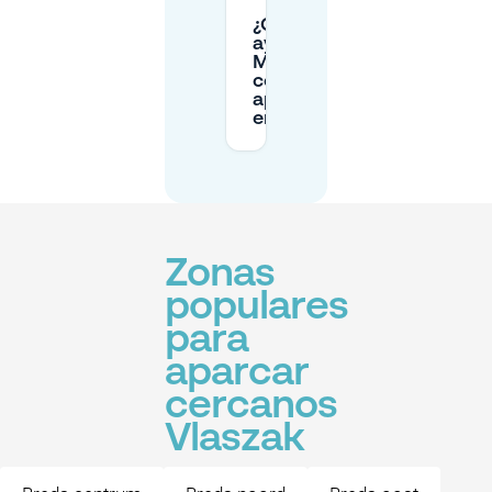
¿Cómo puede
ayudarte
Mobypark
con el
aparcamiento
en Vlaszak?
Zonas
populares
para
aparcar
cercanos
Vlaszak