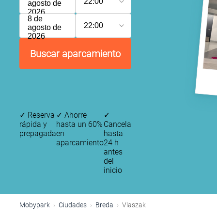
22:00
agosto de
2026
8 de
22:00
agosto de
2026
Buscar aparcamiento
✓
Reserva
✓
Ahorre
✓
rápida y
hasta un 60%
Cancela
prepagada
en
hasta
aparcamiento
24 h
antes
del
inicio
Mobypark
Ciudades
Breda
Vlaszak