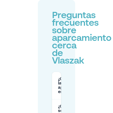
Preguntas
frecuentes
sobre
aparcamiento
cerca
de
Vlaszak
¿Cuáles son
las tarifas de
aparcamiento
en Vlaszak?
¿Cuáles
son los