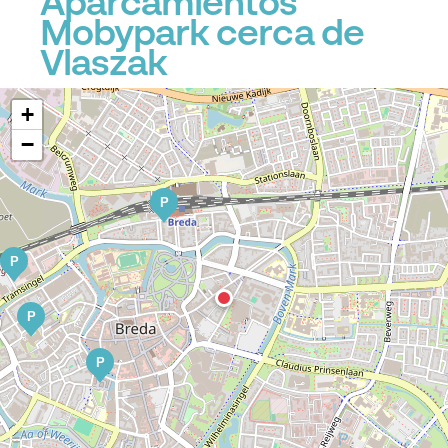
Aparcamientos
Mobypark cerca de
Vlaszak
+
−
P
P
P
P