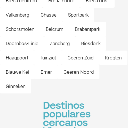
Breda centrum
Breda noord
Breda oost
Valkenberg
Chasse
Sportpark
Schorsmolen
Belcrum
Brabantpark
Doornbos-Linie
Zandberg
Biesdonk
Haagpoort
Tuinzigt
Geeren-Zuid
Krogten
Blauwe Kei
Emer
Geeren-Noord
Ginneken
Destinos
populares
cercanos