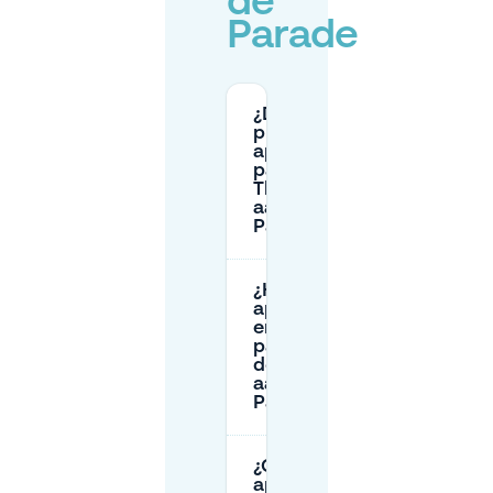
de
Parade
¿Dónde
puedo
aparcar
para el
Theatre
aan de
Parade?
¿Hay
aparcamiento
en la calle de
pago cerca
del Theatre
aan de
Parade?
¿Qué
aparcamientos