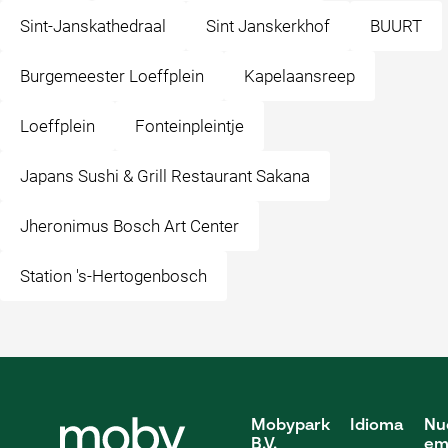
Sint-Janskathedraal
Sint Janskerkhof
BUURT
Burgemeester Loeffplein
Kapelaansreep
Loeffplein
Fonteinpleintje
Japans Sushi & Grill Restaurant Sakana
Jheronimus Bosch Art Center
Station 's-Hertogenbosch
Mobypark
Idioma
Nu
B.V.
em