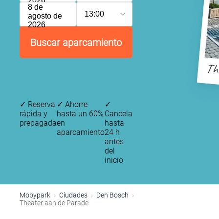
2026
8 de
13:00
agosto de
2026
Buscar aparcamiento
Th
✓
Reserva
✓
Ahorre
✓
rápida y
hasta un 60%
Cancela
prepagada
en
hasta
aparcamiento
24 h
antes
del
inicio
Mobypark
Ciudades
Den Bosch
Theater aan de Parade