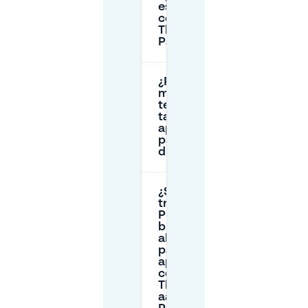
están más
cerca del
Theatre aan de
Parade?
¿Puedo aparcar
más cerca si
tengo una
tarjeta de
aparcamiento
para
discapacitados?
¿Son las
transferia
P+R una
buena
alternativa
para
aparcar
cerca del
Theatre
aan de