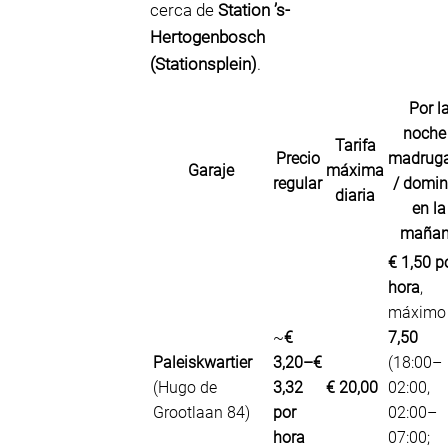
cerca de
Station ’s-
Hertogenbosch
(Stationsplein)
.
Por l
noche 
Tarifa
Precio
madrug
Garaje
máxima
regular
/ domi
diaria
en la
maña
€ 1,50 p
hora
,
máxim
~
€
7,50
Paleiskwartier
3,20–€
(18:00–
(Hugo de
3,32
€ 20,00
02:00,
Grootlaan 84)
por
02:00–
hora
07:00;