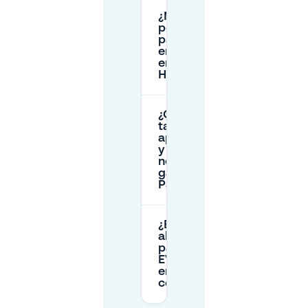
¿Necesito un
permiso
para aparcar
en la zona B
en
Havensingel?
¿Cuáles son las
tarifas de
aparcamiento
y las tarifas
nocturnas en el
garaje
Paleiskwartier?
¿Existen límites de
altura y espacios
para
EV/discapacitados
en los garajes
cercanos?