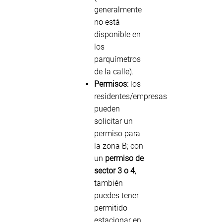
generalmente
no está
disponible en
los
parquímetros
de la calle).
Permisos:
los
residentes/empresas
pueden
solicitar un
permiso para
la zona B; con
un
permiso de
sector 3 o 4
,
también
puedes tener
permitido
estacionar en