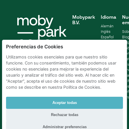
Mobypark
Idioma
Nu
B.V.
em
Alemán
Inglés
Sob
Español
Blo
Francia
Help
Preferencias de Cookies
Italiano
Tra
Holandés
Pre
Utilizamos cookies esenciales para que nuestro sitio
Sost
funcione. Con su consentimiento, también podemos usar
Afil
cookies no esenciales para mejorar la experiencia del
Con
usuario y analizar el tráfico del sitio web. Al hacer clic en
lega
Polí
"Aceptar", acepta el uso de cookies de nuestro sitio web
priv
como se describe en nuestra Política de Cookies.
Pref
con
Aceptar todas
Parking Madrid La Latina
|
Parking Madrid Bilbao
|
Rechazar todas
Parking Madrid AtochaPaíses Bajos
|
Parking Amsterdam
|
Parking Bruselas
|
Parking La Haya
Administrar preferencias