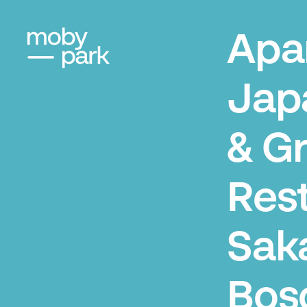
Apa
Jap
& Gri
Res
Sak
Bos