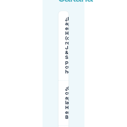
¿El
aparcamiento
en la calle en
Havensingel
(cerca del
restaurante
Japans Sushi
& Grill
Sakana) es de
pago, y
cuáles son las
horas?
¿Cuánto
cuesta
aparcar en
la calle en
Havensingel
en la zona
B?