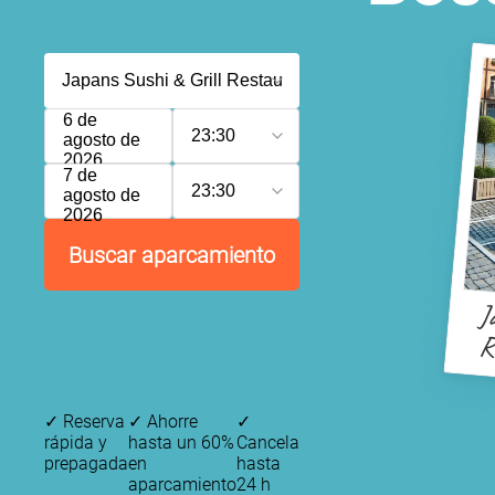
6 de
23:30
agosto de
2026
7 de
23:30
agosto de
2026
Buscar aparcamiento
J
R
✓
Reserva
✓
Ahorre
✓
rápida y
hasta un 60%
Cancela
prepagada
en
hasta
aparcamiento
24 h