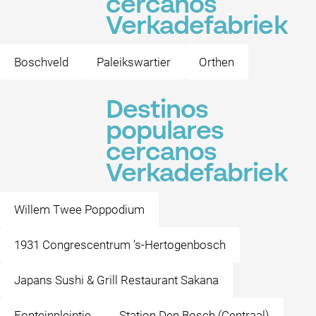
cercanos
Verkadefabriek
Boschveld
Paleikswartier
Orthen
Destinos
populares
cercanos
Verkadefabriek
Willem Twee Poppodium
1931 Congrescentrum 's-Hertogenbosch
Japans Sushi & Grill Restaurant Sakana
Fonteinpleintje
Station Den Bosch (Centraal)