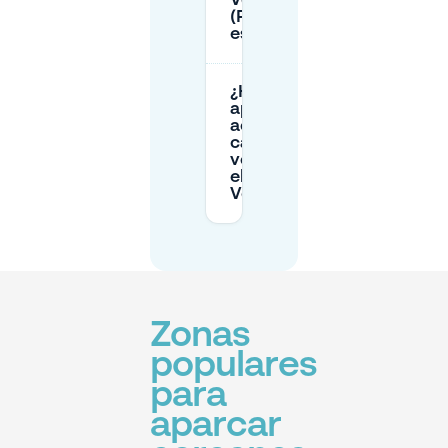
Verkadefabriek
(P1/P2/P3)
está lleno?
¿Hay
aparcamiento
accesible y
carga para
vehículos
eléctricos en
Verkadefabriek?
Zonas
populares
para
aparcar