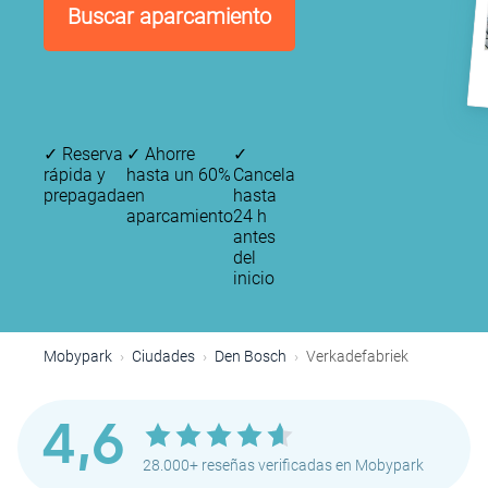
Buscar aparcamiento
✓
Reserva
✓
Ahorre
✓
rápida y
hasta un 60%
Cancela
prepagada
en
hasta
aparcamiento
24 h
antes
del
inicio
Mobypark
Ciudades
Den Bosch
Verkadefabriek
4,6
28.000+ reseñas verificadas en Mobypark