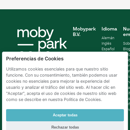
Mobypark
Idioma
Nu
B.V.
em
Alemán
Inglés
Sob
Español
Blo
Francia
Help
Preferencias de Cookies
Italiano
Tra
Holandés
Pre
Utilizamos cookies esenciales para que nuestro sitio
Sost
funcione. Con su consentimiento, también podemos usar
Afil
cookies no esenciales para mejorar la experiencia del
Con
usuario y analizar el tráfico del sitio web. Al hacer clic en
lega
Polí
"Aceptar", acepta el uso de cookies de nuestro sitio web
priv
como se describe en nuestra Política de Cookies.
Pref
con
Aceptar todas
Parking Madrid La Latina
|
Parking Madrid Bilbao
|
Rechazar todas