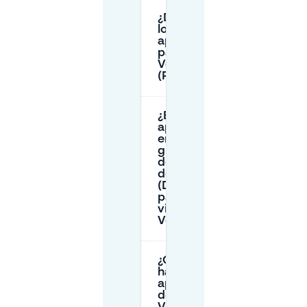
¿Dónde están
los
aparcamientos
para
Verkadefabriek
(P1, P2, P3)?
¿El
aparcamiento
en la calle es
gratuito los
domingos cerca
de Tramkade
(Den Bosch)
para los
visitantes de
Verkadefabriek?
¿Qué debo
hacer si el
aparcamiento
de