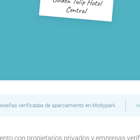
Golden Tulip Hotel
Central
|
reseñas verificadas de aparcamiento en Mobypark
V
to con propietarios privados y empresas verifi