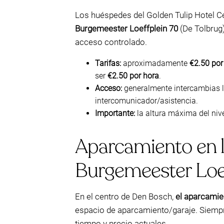
Los huéspedes del Golden Tulip Hotel C
Burgemeester Loeffplein 70
(De Tolbrug)
acceso controlado.
Tarifas:
aproximadamente
€2.50 por
ser
€2.50 por hora
.
Acceso:
generalmente intercambias la 
intercomunicador/asistencia.
Importante:
la altura máxima del niv
Aparcamiento en la
Burgemeester Loeff
En el centro de Den Bosch,
el aparcamien
espacio de aparcamiento/garaje. Siemp
tiempo y precio actuales.