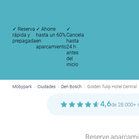
✓
Reserva
✓
Ahorre
✓
rápida y
hasta un 60%
Cancela
prepagada
en
hasta
aparcamiento
24 h
antes
del
inicio
Mobypark
Ciudades
Den Bosch
Golden Tulip Hotel Central
4,6
de 28.000+ 
Reserve aparcamien