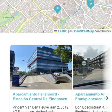
P
P
P
Leaflet
|
©
OpenStreetMap
contributors
Aparcamiento Fellenoord -
Aparcamiento Anne
Estación Central De Eindhoven
Frankplantsoen Ein
Vincent Van Den Heuvellaan 2, 5612
Don Boscostraat 4, 56
AZ Eindhoven, Netherlands
Eindhoven, Netherlands