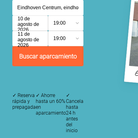
10 de
19:00
agosto de
2026
11 de
19:00
agosto de
2026
Buscar aparcamiento
E
✓
Reserva
✓
Ahorre
✓
rápida y
hasta un 60%
Cancela
prepagada
en
hasta
aparcamiento
24 h
antes
del
inicio