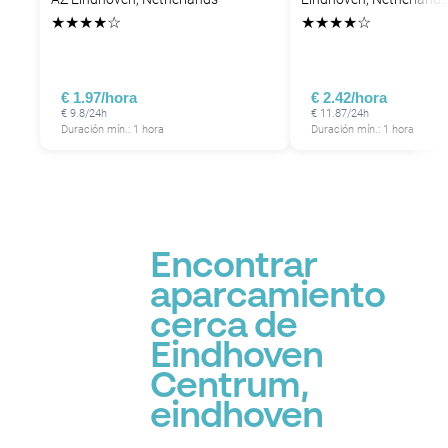
★
★
★
★
☆
★
★
★
★
☆
€ 1.97/hora
€ 2.42/hora
€ 9.8/24h
€ 11.87/24h
Duración mín.: 1 hora
Duración mín.: 1 hora
Encontrar
aparcamiento
cerca de
Eindhoven
Centrum,
eindhoven