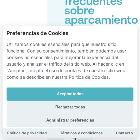
frecuentes
sobre
aparcamiento
en
Preferencias de Cookies
Eindhoven
Utilizamos cookies esenciales para que nuestro sitio
Centrum
funcione. Con su consentimiento, también podemos usar
cookies no esenciales para mejorar la experiencia del
usuario y analizar el tráfico del sitio web. Al hacer clic en
"Aceptar", acepta el uso de cookies de nuestro sitio web
¿Dónde
puedo
como se describe en nuestra Política de Cookies.
aparcar
más
barato
Aceptar todas
cerca del
Eindhoven
Rechazar todas
Centro?
Administrar preferencias
¿Cuánto
cuesta
Política de privacidad
Términos y condiciones
Contacto
aparcar