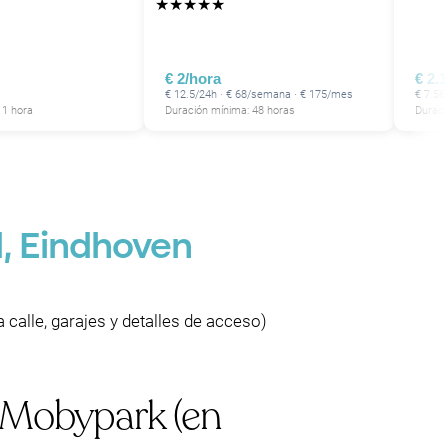
★
★
★
★
★
€ 2/hora
€ 2.
€ 12.5/24h · € 68/semana · € 175/mes
€ 7.56
 1 hora
Duración mínima: 48 horas
Duraci
, Eindhoven
calle, garajes y detalles de acceso)
n Mobypark (en