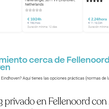
Havensingel, 5611 VV Eindhoven,
★
★
★
★
★
Netherlands
☆
☆
☆
☆
☆
€ 10/24h
€ 2.24/hora
€ 196/mes
€ 11.16/24h
Duración mínima: 12 días
Duración mínima:
miento cerca de Fellenoord
ven
 Eindhoven? Aquí tienes las opciones prácticas (normas de la 
g privado en Fellenoord co