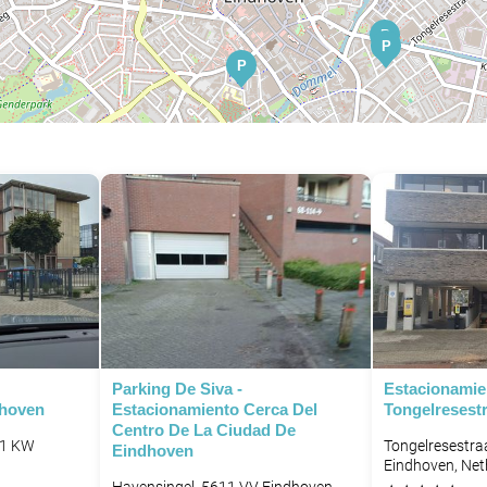
P
P
P
Parking De Siva -
Estacionamie
dhoven
Estacionamiento Cerca Del
Tongelresest
Centro De La Ciudad De
11 KW
Tongelresestra
Eindhoven
Eindhoven, Net