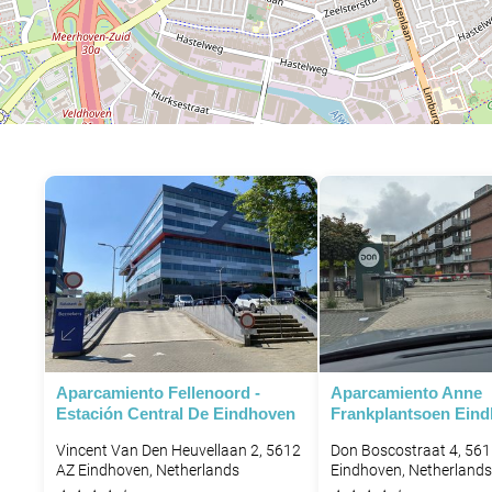
Aparcamiento Fellenoord -
Aparcamiento Anne
Estación Central De Eindhoven
Frankplantsoen Ein
Vincent Van Den Heuvellaan 2, 5612
Don Boscostraat 4, 56
AZ Eindhoven, Netherlands
Eindhoven, Netherlands