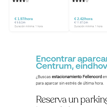
★
★
★
★
☆
★
★
★
★
☆
€ 1.97/hora
€ 2.42/hora
€ 9.8/24h
€ 11.87/24h
Duración mínima: 1 hora
Duración mínima: 1 hora
Encontrar aparca
Centrum, eindho
¿Buscas
estacionamiento Fellenoord
en
para aparcar sin estrés de última hora.
Reserva un parkin