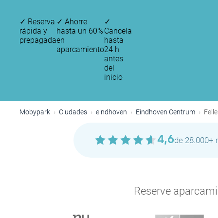
✓
Reserva
✓
Ahorre
✓
rápida y
hasta un 60%
Cancela
prepagada
en
hasta
aparcamiento
24 h
antes
del
inicio
Mobypark
Ciudades
eindhoven
Eindhoven Centrum
Fell
4,6
de 28.000+ 
Reserve aparcamien