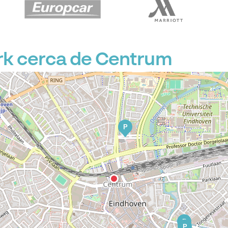
k cerca de Centrum
P
P
P