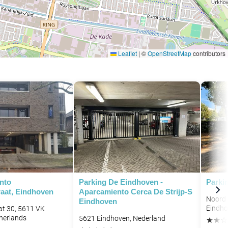
Leaflet
|
©
OpenStreetMap
contributors
nto
Parking De Eindhoven -
Parki
raat, Eindhoven
Aparcamiento Cerca De Strijp-S
Noord 
Eindhoven
Eindho
at 30, 5611 VK
herlands
5621 Eindhoven, Nederland
★
★
☆