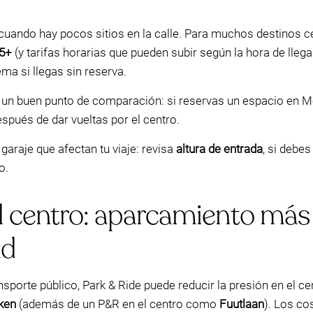
 cuando hay pocos sitios en la calle. Para muchos destinos ce
25+
(y tarifas horarias que pueden subir según la hora de lle
ma si llegas sin reserva.
r un buen punto de comparación: si reservas un espacio en M
espués de dar vueltas por el centro.
garaje que afectan tu viaje: revisa
altura de entrada
, si debes
o.
l centro: aparcamiento más 
ad
ansporte público, Park & Ride puede reducir la presión en el 
ken
(además de un P&R en el centro como
Fuutlaan
). Los co