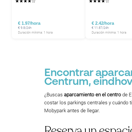
★
★
★
★
☆
★
★
★
★
☆
€ 1.97/hora
€ 2.42/hora
€ 9.8/24h
€ 11.87/24h
Duración mínima: 1 hora
Duración mínima: 1 hora
Encontrar aparca
Centrum, eindho
¿Buscas
aparcamiento en el centro
de E
costar los parkings centrales y cuándo
Mobypark antes de llegar.
Reserva un espacio