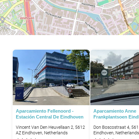
Aparcamiento Fellenoord -
Aparcamiento Anne
Estación Central De Eindhoven
Frankplantsoen Ein
Vincent Van Den Heuvellaan 2, 5612
Don Boscostraat 4, 56
AZ Eindhoven, Netherlands
Eindhoven, Netherlands