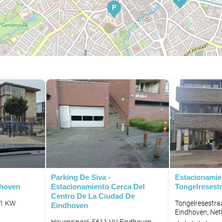
P
Parking De Siva -
Estacionamie
dhoven
Estacionamiento Cerca Del
Tongelresest
Centro De La Ciudad De
11 KW
Tongelresestra
Eindhoven
Eindhoven, Net