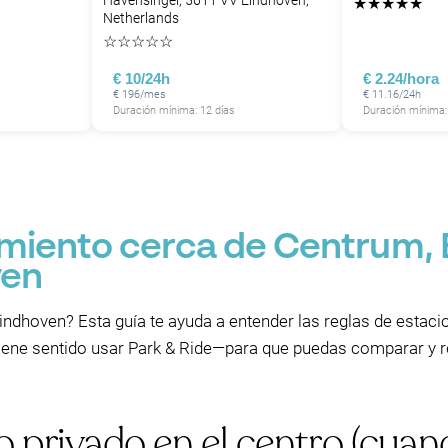
Havensingel, 5611 VV Eindhoven,
★
★
★
★
★
Netherlands
☆
☆
☆
☆
☆
€ 10/24h
€ 2.24/hora
€ 196/mes
€ 11.16/24h
Duración mínima: 12 días
Duración mínima:
miento cerca de Centrum,
ven
indhoven? Esta guía te ayuda a entender las reglas de estaci
 tiene sentido usar Park & Ride—para que puedas comparar y 
 privado en el centro (cuan