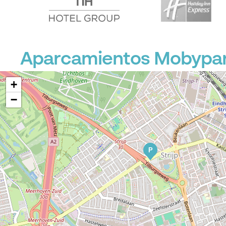
P
Aparcamientos Mobypar
+
−
P