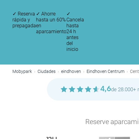
✓
Reserva
✓
Ahorre
✓
rápida y
hasta un 60%
Cancela
prepagada
en
hasta
aparcamiento
24 h
antes
del
inicio
Mobypark
Ciudades
eindhoven
Eindhoven Centrum
Cen
4,6
de 28.000+ 
Reserve aparcamien