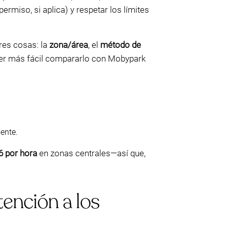
rmiso, si aplica) y respetar los límites
res cosas: la
zona/área
, el
método de
e ser más fácil compararlo con Mobypark
ente.
6 por hora
en zonas centrales—así que,
tención a los