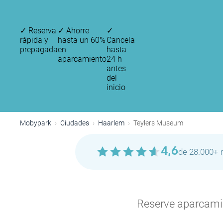
✓
Reserva
✓
Ahorre
✓
rápida y
hasta un 60%
Cancela
prepagada
en
hasta
aparcamiento
24 h
antes
del
inicio
Mobypark
Ciudades
Haarlem
Teylers Museum
4,6
de 28.000+ 
Reserve aparcamien