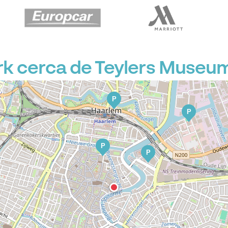
k cerca de Teylers Museu
P
P
P
P