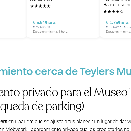
Haarlem, Nethe
★
★
★
★
★
★
★
★
★
☆
€ 5.94/hora
€ 1.75/hora
€ 49.58/24h
€ 15.5/24h · € 5
Duración mínima: 1 hora
Duración mínima:
miento cerca de Teylers M
nto privado para el Museo 
queda de parking)
lers
en Haarlem que se ajuste a tus planes? En lugar de dar v
n en Mobypark—aparcamiento privado que los propietarios no