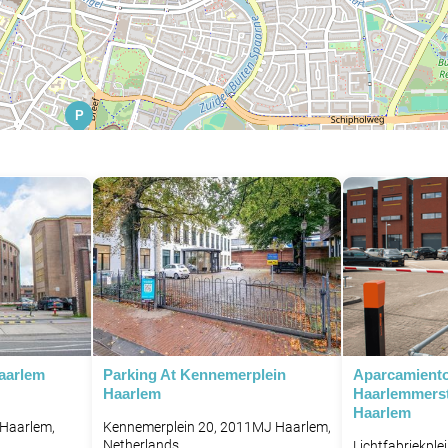
P
aarlem
Parking At Kennemerplein
Aparcamient
Haarlem
Haarlemmerst
Haarlem
 Haarlem,
Kennemerplein 20, 2011MJ Haarlem,
Netherlands
Lichtfabriekple