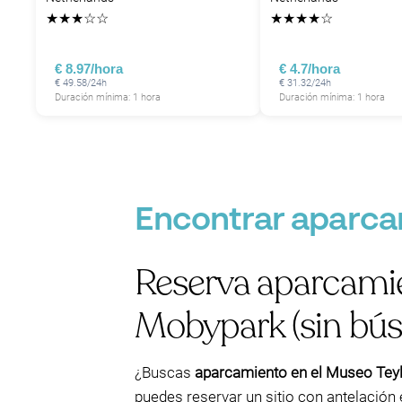
★
★
★
☆
☆
★
★
★
★
☆
€ 8.97/hora
€ 4.7/hora
€ 49.58/24h
€ 31.32/24h
Duración mínima: 1 hora
Duración mínima: 1 hora
Encontrar aparca
Reserva aparcamie
Mobypark (sin bús
¿Buscas
aparcamiento en el Museo Tey
puedes reservar un sitio con antelació