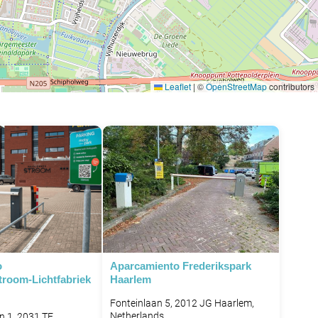
Leaflet
|
©
OpenStreetMap
contributors
o
Aparcamiento Frederikspark
room-Lichtfabriek
Haarlem
Fonteinlaan 5, 2012 JG Haarlem,
Netherlands
in 1, 2031 TE