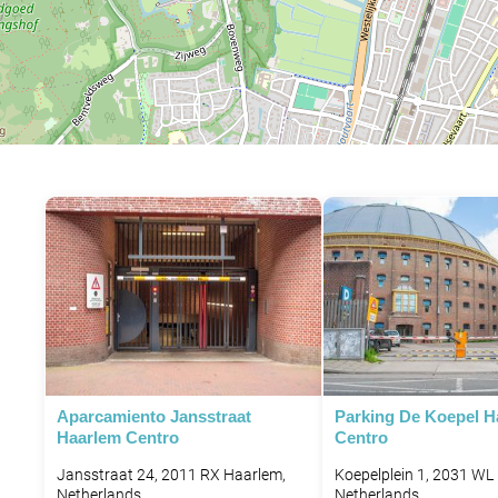
Aparcamiento Jansstraat
Parking De Koepel H
Haarlem Centro
Centro
Jansstraat 24, 2011 RX Haarlem,
Koepelplein 1, 2031 WL
Netherlands
Netherlands