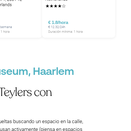
rlands
★
★
★
★
☆
€ 1.8/hora
5/semana
€ 12.32/24h
 1 hora
Duración mínima: 1 hora
useum, Haarlem
Teylers con
ueltas buscando un espacio en la calle,
 usan activamente (piensa en espacios