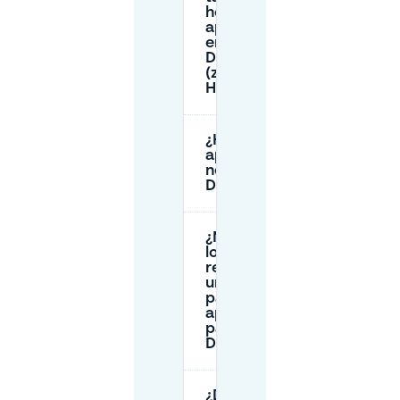
hora del
aparcamiento
en calle en
Dietsveld
(zona C de
Haarlem)?
¿Hay
aparcamiento
nocturno en
Dietsveld?
¿Necesitan
los
residentes
un permiso
para
aparcar de
pago en
Dietsveld?
¿Dónde