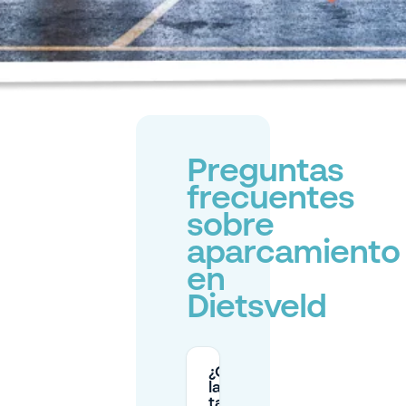
Preguntas
frecuentes
sobre
aparcamiento
en
Dietsveld
¿Cuáles son
las horas y
tarifa por