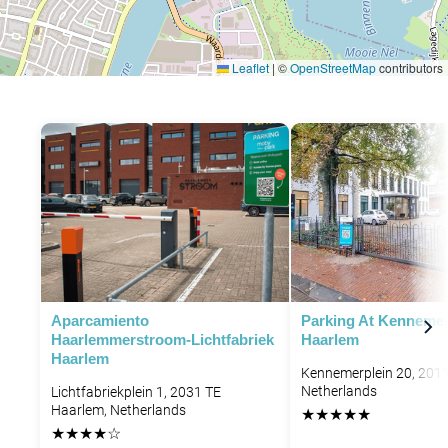
Leaflet
|
©
OpenStreetMap
contributors
P
Aparcamiento
Parking At Kennemer
Haarlemmerstroom-Lichtfabriek
Haarlem
P
Haarlem
Kennemerplein 20, 201
Netherlands
Lichtfabriekplein 1, 2031 TE
Haarlem, Netherlands
★
★
★
★
★
★
★
★
★
☆