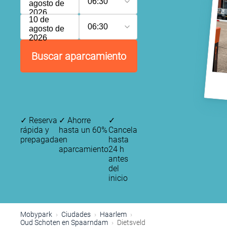
06:30
agosto de
2026
10 de
06:30
agosto de
2026
Buscar aparcamiento
✓
Reserva
✓
Ahorre
✓
rápida y
hasta un 60%
Cancela
prepagada
en
hasta
aparcamiento
24 h
antes
del
inicio
Mobypark
Ciudades
Haarlem
Oud Schoten en Spaarndam
Dietsveld