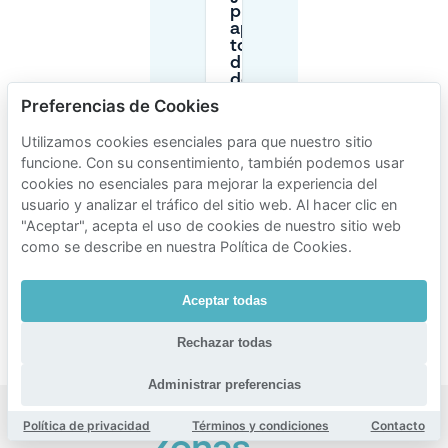
puedo
aparcar
todo el
día cerca
de
Dietsveld
Preferencias de Cookies
sin pagar
de más?
Utilizamos cookies esenciales para que nuestro sitio
funcione. Con su consentimiento, también podemos usar
cookies no esenciales para mejorar la experiencia del
¿Cómo
usuario y analizar el tráfico del sitio web. Al hacer clic en
funciona el
aparcamiento
"Aceptar", acepta el uso de cookies de nuestro sitio web
reservado
como se describe en nuestra Política de Cookies.
con
Mobypark
para
Aceptar todas
Dietsveld?
Rechazar todas
Administrar preferencias
Política de privacidad
Términos y condiciones
Contacto